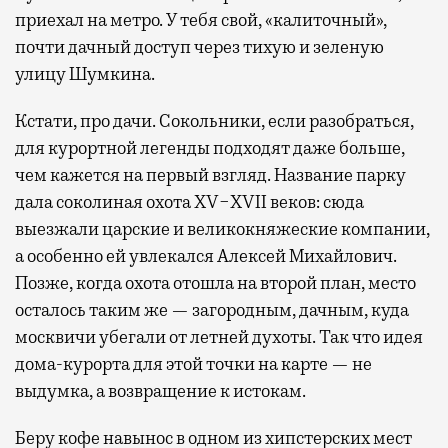
приехал на метро. У тебя свой, «калиточный»,
почти дачный доступ через тихую и зеленую
улицу Шумкина.
Кстати, про дачи. Сокольники, если разобраться,
для курортной легенды подходят даже больше,
чем кажется на первый взгляд. Название парку
дала соколиная охота XV−XVII веков: сюда
выезжали царские и великокняжеские компании,
а особенно ей увлекался Алексей Михайлович.
Позже, когда охота отошла на второй план, место
осталось таким же — загородным, дачным, куда
москвичи убегали от летней духоты. Так что идея
дома-курорта для этой точки на карте — не
выдумка, а возвращение к истокам.
Беру кофе навынос в одном из хипстерских мест