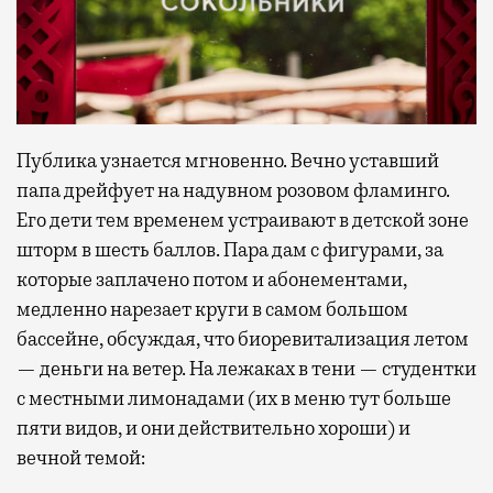
Публика узнается мгновенно. Вечно уставший
папа дрейфует на надувном розовом фламинго.
Его дети тем временем устраивают в детской зоне
шторм в шесть баллов. Пара дам с фигурами, за
которые заплачено потом и абонементами,
медленно нарезает круги в самом большом
бассейне, обсуждая, что биоревитализация летом
— деньги на ветер. На лежаках в тени — студентки
с местными лимонадами (их в меню тут больше
пяти видов, и они действительно хороши) и
вечной темой: