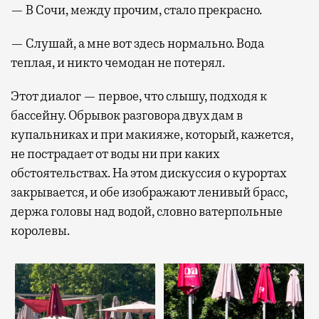
— В Сочи, между прочим, стало прекрасно.
— Слушай, а мне вот здесь нормально. Вода
теплая, и никто чемодан не потерял.
Этот диалог — первое, что слышу, подходя к
бассейну. Обрывок разговора двух дам в
купальниках и при макияже, который, кажется,
не пострадает от воды ни при каких
обстоятельствах. На этом дискуссия о курортах
закрывается, и обе изображают ленивый брасс,
держа головы над водой, словно ватерпольные
королевы.