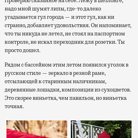
Проверяю сказанное на себе. Лежу в шезлонге,
надо мной шумят липы, где-то далеко
угадывается гул города — и этот гул, как ни
странно, добавляет удовольствия. Он напоминает,
что ты никуда не летел, не стоял на паспортном
контроле, не искал переходник для розетки. Ты
просто дошел.
Рядом с бассейном этим летом появился уголок в
русском стиле — зеркало в резной раме,
отсылающей к старинным наличникам,
деревянные лошадки, композиции из сухоцветов.
Это скорее виньетка, чем павильон, но виньетка
точная.