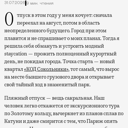
31.07.2026
9 мин. чтения
Отпуск в этом году у меня кочует: сначала
переехал на август, потом в область
неопределенного будущего. Город при этом
плавится и не спрашивает о моих планах. Тогда я
решила себя обмануть и устроить модный
staycation — прожить полноценный курортный
день, не покидая города. Точка старта — новый
квартал
«КОД Сокольники»
, тот самый, что вырос
на месте бывшего грузового двора и открывает
свой тайный ход в знаменитый парк.
Пляжный отпуск — вещь сакральная. Наш
человек легко откажется от экскурсионного тура
по Золотому кольцу, вычеркнет из планов сплав по
Катуни и даже смирится с тем, что Париж опять