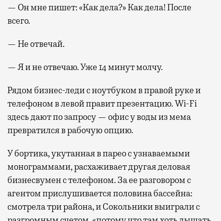
— Он мне пишет: «Как дела?» Как дела! После
всего.
— Не отвечай.
— Я и не отвечаю. Уже 14 минут молчу.
Рядом бизнес-леди с ноутбуком в правой руке и
телефоном в левой правит презентацию. Wi-Fi
здесь дают по запросу — офис у воды из мема
превратился в рабочую опцию.
У бортика, укутанная в парео с узнаваемыми
монограммами, расхаживает другая деловая
бизнесвумен с телефоном. За ее разговором с
агентом прислушивается половина бассейна:
смотрела три района, и Сокольники выиграли с
разгромным счетом, «потому что там хоть дышать