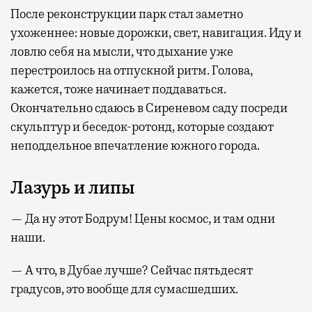
После реконструкции парк стал заметно
ухоженнее: новые дорожки, свет, навигация. Иду и
ловлю себя на мысли, что дыхание уже
перестроилось на отпускной ритм. Голова,
кажется, тоже начинает поддаваться.
Окончательно сдаюсь в Сиреневом саду посреди
скульптур и беседок-ротонд, которые создают
неподдельное впечатление южного города.
Лазурь и липы
— Да ну этот Бодрум! Цены космос, и там одни
наши.
— А что, в Дубае лучше? Сейчас пятьдесят
градусов, это вообще для сумасшедших.