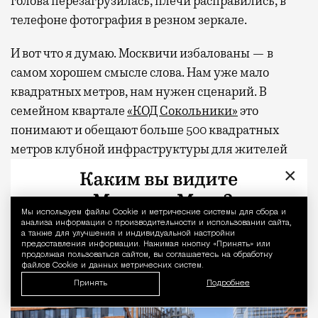
голова перезагрузилась, плечи расправились, в
телефоне фотография в резном зеркале.
И вот что я думаю. Москвичи избалованы — в
самом хорошем смысле слова. Нам уже мало
квадратных метров, нам нужен сценарий. В
семейном квартале
«КОД Сокольники»
это
понимают и обещают больше 500 квадратных
метров клубной инфраструктуры для жителей
дома — коворкинг, общественную гостиную,
×
фитнес-студию, многофункциональное арт-
пространство и двухуровневую «игровую» для
Мы используем файлы Сookie и метрические системы для сбора и
Уведомление 
детей. А снаружи, через свой тихий вход, будет
анализа информации о производительности и использовании сайта,
а также для улучшения и индивидуальной настройки
легендарный парк со всем его курортным
предоставления информации. Нажимая кнопку «Принять» или
продолжая пользоваться сайтом, вы соглашаетесь на обработку
хозяйством.
файлов Cookie и данных метрических систем.
Принять
Подробнее