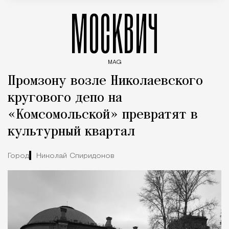
МОСКВИЧ
MAG
Введите ключевые слова для поиска статей
Промзону возле Николаевского
кругового депо на
«Комсомольской» превратят в
культурный квартал
Город
Николай Спиридонов