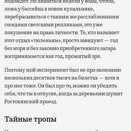
подождет. Но лишиться недели у воды, чтобы,
лежа у бассейна в новом купальнике,
перебрасываться с такими же расслабленными
соседями светскими репликами, это уже
покушение на права личности. Те, кто называет
этот отдых «тюленьим», просто завидуют — год
без моря и без законно приобретенного загара
воспринимается как год, прожитый зря.
Поэтому мой эксперимент был не про экономию
нескольких десятков тысяч на билетах — хотя и
про нее тоже. Он был про то, можно ли убедить
себя, что ты в отпуске, когда за деревьями шумит
Ростокинский проезд.
Тайные тропы