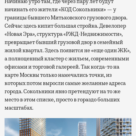
Начинаю утро там, где через пару лет будут
начинать его жители «КОД Сокольники» — у
границы бывшего Митьковского грузового двора.
Сейчас здесь кипит большая стройка. Девелопер
«Новая Эра», структура «РЖД-Недвижимости»,
превращает бывший грузовой двор в семейный
жилой квартал. Здесь появится не «еще один ЖК»,
а полноценный кластер с жильем, современными
офисами и торговой галереей. Так когда-то на
карте Москвы только намечались точки, из
которых потом выросли самые желанные адреса
города. Сокольники явно претендуют на то же
место в этом списке, просто в гораздо больших
масштабах.