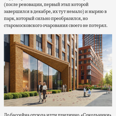
(после реновации, первый этап которой
завершился в декабре, их тут немало) и ныряю в
парк, который сильно преобразился, но
старомосковского очарования своего не потерял.
До бассейна отсюда идти прилично. «Сокольники»