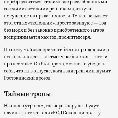
перебрасываться с такими же расслабленными
соседями светскими репликами, это уже
покушение на права личности. Те, кто называет
этот отдых «тюленьим», просто завидуют — год
без моря и без законно приобретенного загара
воспринимается как год, прожитый зря.
Поэтому мой эксперимент был не про экономию
нескольких десятков тысяч на билетах — хотя и
про нее тоже. Он был про то, можно ли убедить
себя, что ты в отпуске, когда за деревьями шумит
Ростокинский проезд.
Тайные тропы
Начинаю утро там, где через пару лет будут
начинать его жители «КОД Сокольники» — у