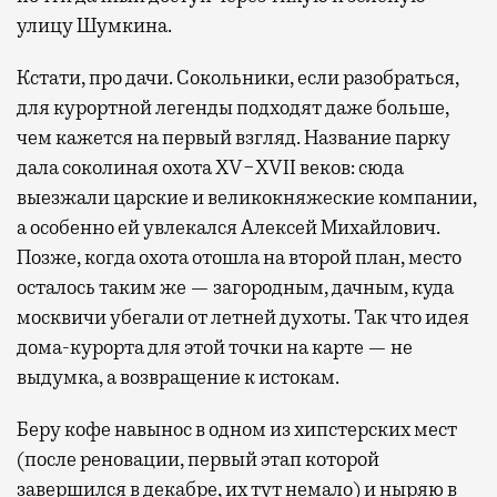
улицу Шумкина.
Кстати, про дачи. Сокольники, если разобраться,
для курортной легенды подходят даже больше,
чем кажется на первый взгляд. Название парку
дала соколиная охота XV−XVII веков: сюда
выезжали царские и великокняжеские компании,
а особенно ей увлекался Алексей Михайлович.
Позже, когда охота отошла на второй план, место
осталось таким же — загородным, дачным, куда
москвичи убегали от летней духоты. Так что идея
дома-курорта для этой точки на карте — не
выдумка, а возвращение к истокам.
Беру кофе навынос в одном из хипстерских мест
(после реновации, первый этап которой
завершился в декабре, их тут немало) и ныряю в