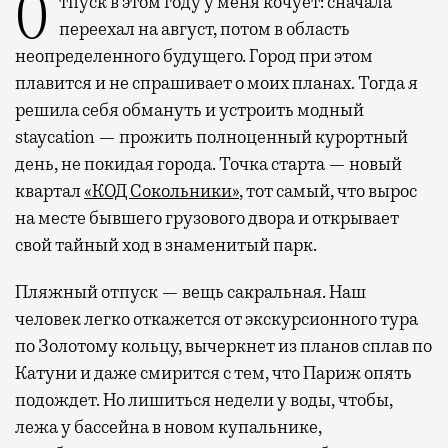
Отпуск в этом году у меня кочует: сначала
переехал на август, потом в область
неопределенного будущего. Город при этом
плавится и не спрашивает о моих планах. Тогда я
решила себя обмануть и устроить модный
staycation — прожить полноценный курортный
день, не покидая города. Точка старта — новый
квартал
«КОД Сокольники»
, тот самый, что вырос
на месте бывшего грузового двора и открывает
свой тайный ход в знаменитый парк.
Пляжный отпуск — вещь сакральная. Наш
человек легко откажется от экскурсионного тура
по Золотому кольцу, вычеркнет из планов сплав по
Катуни и даже смирится с тем, что Париж опять
подождет. Но лишиться недели у воды, чтобы,
лежа у бассейна в новом купальнике,