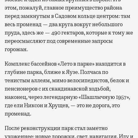
этом, пожалуй, главное преимущество района
перед замкнутым в Садовом кольце центром: там
весь променад — два круга вокруг небольшого
пруда, здесь же — 490 гектаров, которые к тому же
переосмысляют под современные запросы
горожан.
Комплекс бассейнов «Лето в парке» находится в
глубине парка, ближе к Яузе. Полчаса по
тенистым аллеям, мимо велосипедистов, белок и
пенсионеров с их скандинавской ходьбой,
наконец, через легендарную «Шашлычную 1957»,
где ели Никсон и Хрущев, — это не дорога, это
променад.
После реконструкции парк стал заметно
ухоженнее: новые дорожки, свет, навигация. Иду и