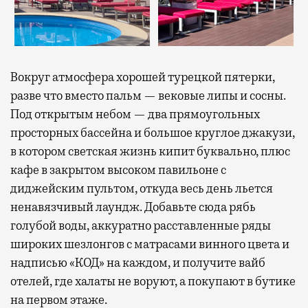
Вокруг атмосфера хорошей турецкой пятерки,
разве что вместо пальм — вековые липы и сосны.
Под открытым небом — два прямоугольных
просторных бассейна и большое круглое джакузи,
в котором светская жизнь кипит буквально, плюс
кафе в закрытом высоком павильоне с
диджейским пультом, откуда весь день льется
ненавязчивый лаундж. Добавьте сюда рябь
голубой воды, аккуратно расставленные ряды
широких шезлонгов с матрасами винного цвета и
надписью «КОД» на каждом, и получите вайб
отелей, где халаты не воруют, а покупают в бутике
на первом этаже.