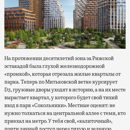
На протяжении десятилетий зона за Рижской
эстакадой была глухой железнодорожной
«промкой», которая отрезала жилые кварталы от
парка. Теперь по Митьковской ветке курсирует
D3, грузовые дворы уходят в историю, а на их месте
вырастает квартал, у которого будет свой тихий
вход в парк «Сокольники». Местные оценят: не
нужно толкаться на центральной аллее с теми, кто
приехал на метро. У тебя свой, «калиточный»,
почти дачный доступ через тихую и зеленую