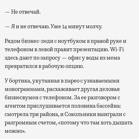
— Не отвечай.
— Я и не отвечаю. Уже 14 минут молчу.
Рядом бизнес-леди с ноутбуком в правой руке и
телефоном в левой правит презентацию. Wi-Fi
здесь дают по запросу — офис у воды из мема
превратился в рабочую опцию.
У бортика, укутанная в парео с узнаваемыми
монограммами, расхаживает другая деловая
бизнесвумен с телефоном. За ее разговором с
агентом прислушивается половина бассейна:
смотрела три района, и Сокольники выиграли с
разгромным счетом, «потому что там хоть дышать
можно».