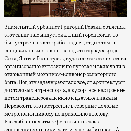
Знаменитый урбанист Григорий Ревзин
объяснял
этот сдвиг так: индустриальный город когда-то
был устроен просто: работа здесь, отдых там, в
специально выстроенных под это городах вроде
Сочи, Ялты и Ессентуков, куда советского человека
организованно вывозили по путевке и включали в
отлаженный механизм-конвейер санаторного
быта. Под эту задачу работало все, от архитектуры
до столовых и транспорта, а курортное настроение
потом транслировали кино и цветные плакаты.
Перевозить это настроение в северные деловые
метрополии никому не приходило в голову.
Расслабленная атмосфера жила в своих
заповедниках и никуда оттуда не выбиралась. А