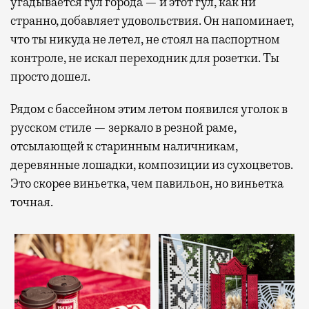
угадывается гул города — и этот гул, как ни
странно, добавляет удовольствия. Он напоминает,
что ты никуда не летел, не стоял на паспортном
контроле, не искал переходник для розетки. Ты
просто дошел.
Рядом с бассейном этим летом появился уголок в
русском стиле — зеркало в резной раме,
отсылающей к старинным наличникам,
деревянные лошадки, композиции из сухоцветов.
Это скорее виньетка, чем павильон, но виньетка
точная.