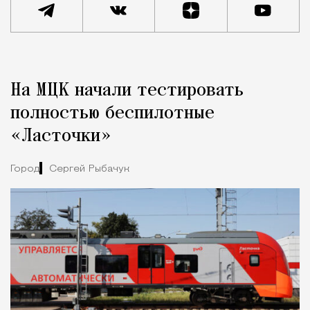
Реклама
Редакция Москвич Mag
На МЦК начали тестировать
Город
полностью беспилотные
«Ласточки»
Город
Сергей Рыбачук