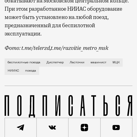
обкатывают на Московском центральном кольце.
При этом разработанное НИИАС оборудование
может быть установлено на любой поезд,
предназначенный для беспилотной
эксплуатации.
Фото: t.me/telerzd,t.me/razvitie_metro_msk
Новые поезда работают на четвертом уровне автома
беспилотные поезда
Диспетчер
Ласточки
машинист
МЦК
НИИАС
поезда