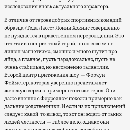
исследования вновь актуального характера.
В отличие от героев добрых спортивных комедий
образца «Теда Лассо» Лонни Хокинс совершенно
не нуждается в нравственном перерождении. Это
отчетливо неприятный герой, но он совсем не
лишен магнетизма, смешно и много шутит про
яйца, а главное, пусть парадоксально, пусть не
очень стабильно, но несомненно талантлив.
Второй центр притяжения шоу — Форчун
Феймстер, которая уверенно представляет
женскую версию примерно того же героя. Они
даже внешне с Ферреллом похожи примерно как
дальние родственники. И если из их приключений
следует какой-то вывод, то вот он: ждать от таких
людей честности — гиблое дело, однако они
вполне, как показывает финал, способны на