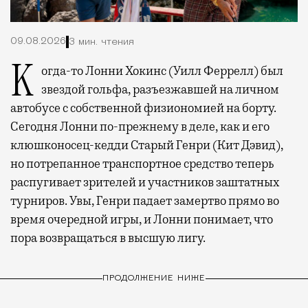
09.08.2026
3 мин. чтения
Когда-то Лонни Хокинс (Уилл Феррелл) был
звездой гольфа, разъезжавшей на личном
автобусе с собственной физиономией на борту.
Сегодня Лонни по-прежнему в деле, как и его
клюшконосец-кедди Старый Генри (Кит Дэвид),
но потрепанное транспортное средство теперь
распугивает зрителей и участников заштатных
турниров. Увы, Генри падает замертво прямо во
время очередной игры, и Лонни понимает, что
пора возвращаться в высшую лигу.
ПРОДОЛЖЕНИЕ НИЖЕ