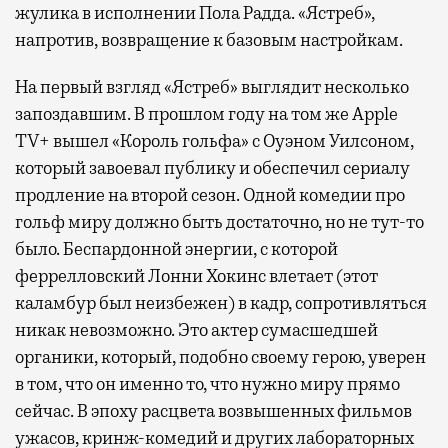
жулика в исполнении Пола Радда. «Ястреб»,
напротив, возвращение к базовым настройкам.
На первый взгляд «Ястреб» выглядит несколько
запоздавшим. В прошлом году на том же Apple
TV+ вышел «Король гольфа» с Оуэном Уилсоном,
который завоевал публику и обеспечил сериалу
продление на второй сезон. Одной комедии про
гольф миру должно быть достаточно, но не тут-то
было. Беспардонной энергии, с которой
феррелловский Лонни Хокинс влетает (этот
каламбур был неизбежен) в кадр, сопротивляться
никак невозможно. Это актер сумасшедшей
органики, который, подобно своему герою, уверен
в том, что он именно то, что нужно миру прямо
сейчас. В эпоху расцвета возвышенных фильмов
ужасов, кринж-комедий и других лабораторных