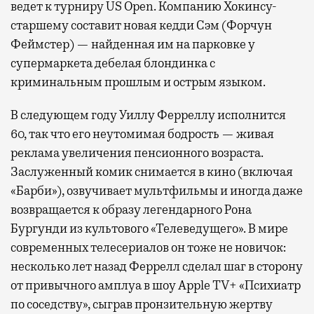
ведет к турниру US Open. Компанию Хокинсу-
старшему составит новая кедди Сэм (Форчун
Феймстер) — найденная им на парковке у
супермаркета дебелая блондинка с
криминальным прошлым и острым языком.
В следующем году Уиллу Ферреллу исполнится
60, так что его неутомимая бодрость — живая
реклама увеличения пенсионного возраста.
Заслуженный комик снимается в кино (включая
«Барби»), озвучивает мультфильмы и иногда даже
возвращается к образу легендарного Рона
Бургунди из культового «Телеведущего». В мире
современных телесериалов он тоже не новичок:
несколько лет назад Феррелл сделал шаг в сторону
от привычного амплуа в шоу Apple TV+ «Психиатр
по соседству», сыграв пронзительную жертву