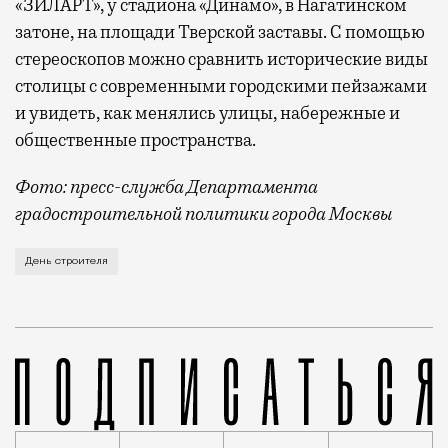
«ЗИЛАРТ», у стадиона «Динамо», в Нагатинском
затоне, на площади Тверской заставы. С помощью
стереоскопов можно сравнить исторические виды
столицы с современными городскими пейзажами
и увидеть, как менялись улицы, набережные и
общественные пространства.
Фото: пресс-служба Департамента
градостроительной политики города Москвы
В этом году профессиональный праздник День строи
День строителя