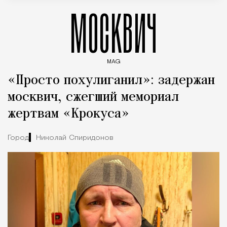
МОСКВИЧ
MAG
Введите ключевые слова для поиска статей
«Просто похулиганил»: задержан
москвич, сжегший мемориал
жертвам «Крокуса»
Город
Николай Спиридонов