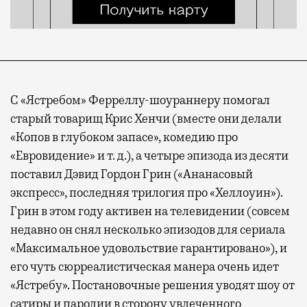
С «Ястребом» Ферреллу-шоураннеру помогал
старый товарищ Крис Хенчи (вместе они делали
«Копов в глубоком запасе», комедию про
«Евровидение» и т. д.), а четыре эпизода из десяти
поставил Дэвид Гордон Грин («Ананасовый
экспресс», последняя трилогия про «Хеллоуин»).
Грин в этом году активен на телевидении (совсем
недавно он снял несколько эпизодов для сериала
«Максимальное удовольствие гарантировано»), и
его чуть сюрреалистическая манера очень идет
«Ястребу». Постановочные решения уводят шоу от
сатиры и пародии в сторону увлеченного