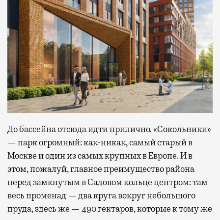
До бассейна отсюда идти прилично. «Сокольники»
— парк огромный: как-никак, самый старый в
Москве и один из самых крупных в Европе. И в
этом, пожалуй, главное преимущество района
перед замкнутым в Садовом кольце центром: там
весь променад — два круга вокруг небольшого
пруда, здесь же — 490 гектаров, которые к тому же