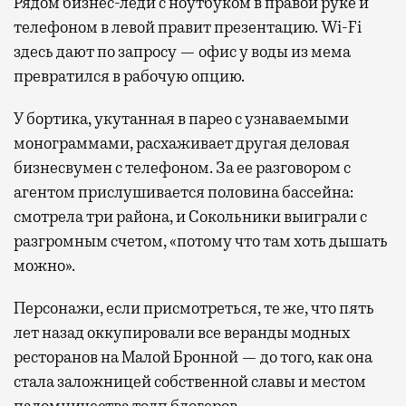
Рядом бизнес-леди с ноутбуком в правой руке и
телефоном в левой правит презентацию. Wi-Fi
здесь дают по запросу — офис у воды из мема
превратился в рабочую опцию.
У бортика, укутанная в парео с узнаваемыми
монограммами, расхаживает другая деловая
бизнесвумен с телефоном. За ее разговором с
агентом прислушивается половина бассейна:
смотрела три района, и Сокольники выиграли с
разгромным счетом, «потому что там хоть дышать
можно».
Персонажи, если присмотреться, те же, что пять
лет назад оккупировали все веранды модных
ресторанов на Малой Бронной — до того, как она
стала заложницей собственной славы и местом
паломничества толп блогеров.