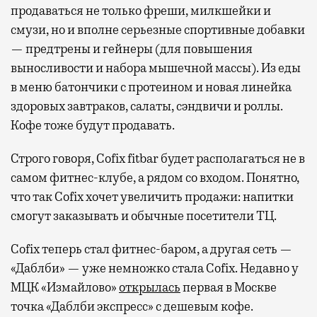
продаваться не только фреши, милкшейки и
смузи, но и вполне серьезные спортивные добавки
— предтрены и гейнеры (для повышения
выносливости и набора мышечной массы). Из еды
в меню батончики с протеином и новая линейка
здоровых завтраков, салаты, сэндвичи и роллы.
Кофе тоже будут продавать.
Строго говоря, Cofix fitbar будет располагаться не в
самом фитнес-клубе, а рядом со входом. Понятно,
что так Сofix хочет увеличить продажи: напитки
смогут заказывать и обычные посетители ТЦ.
Cofix теперь стал фитнес-баром, а другая сеть —
«Даблби» — уже немножко стала Cofix. Недавно у
МЦК «Измайлово»
открылась
первая в Москве
точка «Даблби экспресс» с дешевым кофе.