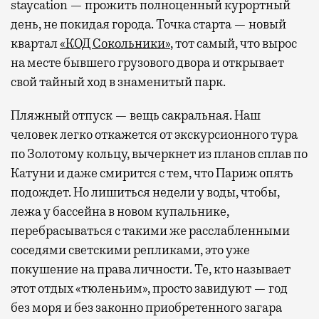
staycation — прожить полноценный курортный
день, не покидая города. Точка старта — новый
квартал
«КОД Сокольники»
, тот самый, что вырос
на месте бывшего грузового двора и открывает
свой тайный ход в знаменитый парк.
Пляжный отпуск — вещь сакральная. Наш
человек легко откажется от экскурсионного тура
по Золотому кольцу, вычеркнет из планов сплав по
Катуни и даже смирится с тем, что Париж опять
подождет. Но лишиться недели у воды, чтобы,
лежа у бассейна в новом купальнике,
перебрасываться с такими же расслабленными
соседями светскими репликами, это уже
покушение на права личности. Те, кто называет
этот отдых «тюленьим», просто завидуют — год
без моря и без законно приобретенного загара