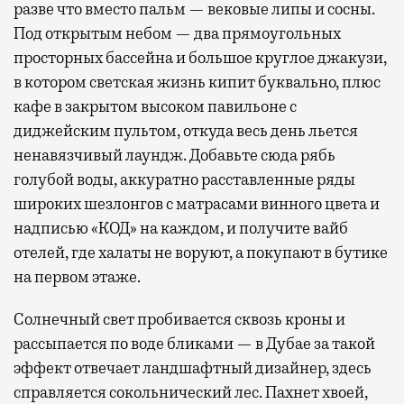
разве что вместо пальм — вековые липы и сосны.
Под открытым небом — два прямоугольных
просторных бассейна и большое круглое джакузи,
в котором светская жизнь кипит буквально, плюс
кафе в закрытом высоком павильоне с
диджейским пультом, откуда весь день льется
ненавязчивый лаундж. Добавьте сюда рябь
голубой воды, аккуратно расставленные ряды
широких шезлонгов с матрасами винного цвета и
надписью «КОД» на каждом, и получите вайб
отелей, где халаты не воруют, а покупают в бутике
на первом этаже.
Солнечный свет пробивается сквозь кроны и
рассыпается по воде бликами — в Дубае за такой
эффект отвечает ландшафтный дизайнер, здесь
справляется сокольнический лес. Пахнет хвоей,