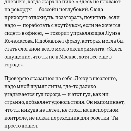
дневные, когда жара на пике. «Здесь не плавают
на рекорды — бассейн неглубокий. Сюда
приходят отдохнуть: позагорать, почитать, если
надо — поработать с ноутбуком, если не хочется
сидеть в офисе», — говорит управляющая Луиза
Кочемасова. И добавляет фразу, которая могла бы
стать слоганом всего моего эксперимента: «Здесь
ощущение, что ты не в Москве, хотя все еще в
городе».
Проверяю сказанное на себе. Лежу в шезлонге,
надо мной шумят липы, где-то далеко
угадывается гул города — и этот гул, как ни
странно, добавляет удовольствия. Он напоминает,
что ты никуда не летел, не стоял на паспортном
контроле, не искал переходник для розетки. Ты
просто дошел.