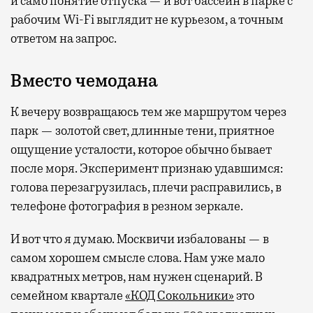
и само понятие отпуска — и вот бассейн в парке с
рабочим Wi-Fi выглядит не курьезом, а точным
ответом на запрос.
Вместо чемодана
К вечеру возвращаюсь тем же маршрутом через
парк — золотой свет, длинные тени, приятное
ощущение усталости, которое обычно бывает
после моря. Эксперимент признаю удавшимся:
голова перезагрузилась, плечи расправились, в
телефоне фотография в резном зеркале.
И вот что я думаю. Москвичи избалованы — в
самом хорошем смысле слова. Нам уже мало
квадратных метров, нам нужен сценарий. В
семейном квартале
«КОД Сокольники»
это