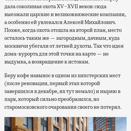
дала соколиная охота XV−XVII веков: сюда
выезжали царские и великокняжеские компании,
а особенно ей увлекался Алексей Михайлович.
Позже, когда охота отошла на второй план, место
осталось таким же — загородным, дачным, куда
москвичи убегали от летней духоты. Так что идея
дома-курорта для этой точки на карте — не
выдумка, а возвращение к истокам.
Беру кофе навынос в одном из хипстерских мест
(после реновации, первый этап которой
завершился в декабре, их тут немало) и ныряю в
парк, который сильно преобразился, но
старомосковского очарования своего не потерял.