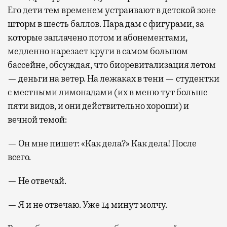
Его дети тем временем устраивают в детской зоне
шторм в шесть баллов. Пара дам с фигурами, за
которые заплачено потом и абонементами,
медленно нарезает круги в самом большом
бассейне, обсуждая, что биоревитализация летом
— деньги на ветер. На лежаках в тени — студентки
с местными лимонадами (их в меню тут больше
пяти видов, и они действительно хороши) и
вечной темой:
— Он мне пишет: «Как дела?» Как дела! После
всего.
— Не отвечай.
— Я и не отвечаю. Уже 14 минут молчу.