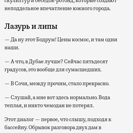
скульптур и беседок-ротонд, которые создают
неподдельное впечатление южного города.
Лазурь и липы
— Да ну этот Бодрум! Цены космос, и там одни
наши.
— А что, в Дубае лучше? Сейчас пятьдесят
градусов, это вообще для сумасшедших.
— В Сочи, между прочим, стало прекрасно.
— Слушай, а мне вот здесь нормально. Вода
теплая, и никто чемодан не потерял.
Этот диалог — первое, что слышу, подходя к
бассейну. Обрывок разговора двух дам в