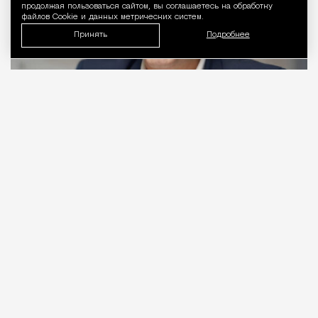
продолжая пользоваться сайтом, вы соглашаетесь на обработку
файлов Cookie и данных метрических систем.
Принять
Подробнее
06.08.2026
2 мин. чтения
Видео с репликой из интервью народного
избранника блогеру Амирану Сардарову
быстро
разошлось
по сети — вероятно, не в
последнюю очередь из-за жизнерадостного,
заливистого смеха, которым он сопровождает свою
констатацию. Отсмеявшись, он уточняет, что это
смех сквозь слезы: «В Москве это 100%
невозможно, а в регионах еще хуже. Ни ставку в
20% за ипотеку платить невозможно, ни собрать