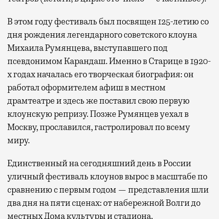
В этом году фестиваль был посвящен 125-летию со
дня рождения легендарного советского клоуна
Михаила Румянцева, выступавшего под
псевдонимом Карандаш. Именно в Старице в 1920-
х годах началась его творческая биография: он
работал оформителем афиш в местном
драмтеатре и здесь же поставил свою первую
клоунскую репризу. Позже Румянцев уехал в
Москву, прославился, гастролировал по всему
миру.
Единственный на сегодняшний день в России
уличный фестиваль клоунов вырос в масштабе по
сравнению с первым годом — представления шли
два дня на пяти сценах: от набережной Волги до
местных Дома культуры и стадиона.