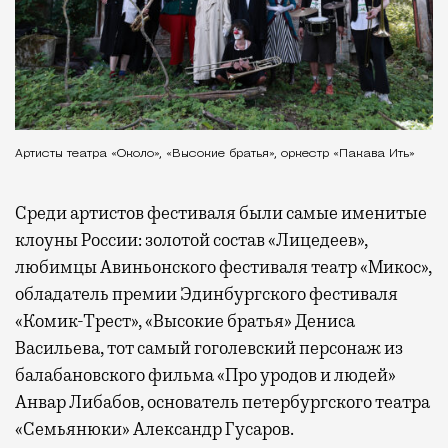
Артисты театра «Около», «Высокие братья», оркестр «Пакава Ить»
Среди артистов фестиваля были самые именитые
клоуны России: золотой состав «Лицедеев»,
любимцы Авиньонского фестиваля театр «Микос»,
обладатель премии Эдинбургского фестиваля
«Комик-Трест», «Высокие братья» Дениса
Васильева, тот самый гоголевский персонаж из
балабановского фильма «Про уродов и людей»
Анвар Либабов, основатель петербургского театра
«Семьянюки» Александр Гусаров.