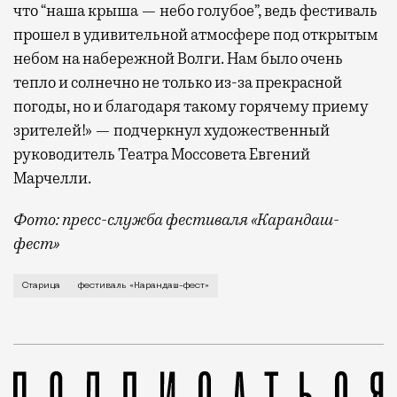
что “наша крыша — небо голубое”, ведь фестиваль
прошел в удивительной атмосфере под открытым
небом на набережной Волги. Нам было очень
тепло и солнечно не только из-за прекрасной
погоды, но и благодаря такому горячему приему
зрителей!» — подчеркнул художественный
руководитель Театра Моссовета Евгений
Марчелли.
Фото: пресс-служба фестиваля «Карандаш-
фест»
В минувший уикенд маленькая Старица в Тверской об
Старица
фестиваль «Карандаш-фест»