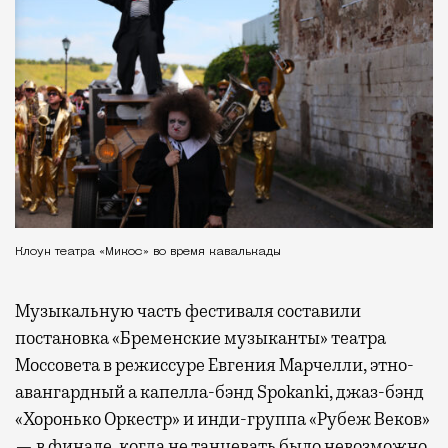
Клоун театра «Микос» во время кавалькады
Музыкальную часть фестиваля составили
постановка «Бременские музыканты» театра
Моссовета в режиссуре Евгения Марчелли, этно-
авангардный а капелла-бэнд Spokanki, джаз-бэнд
«Хоронько Оркестр» и инди-группа «Рубеж Веков»
— в финале, когда не танцевать было невозможно.