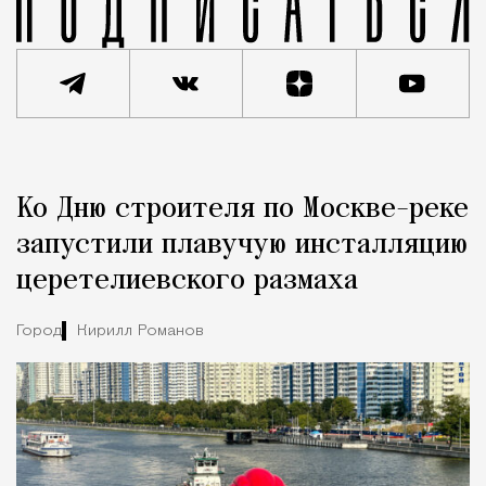
Реклама
Редакция Москвич Mag
Ко Дню строителя по Москве-реке
Город
запустили плавучую инсталляцию
церетелиевского размаха
Город
Кирилл Романов