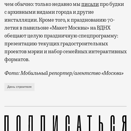
чем обычно: только недавно мы
писали
про будки
с архивными видами города и другие
инсталляции. Кроме того, к празднованию 70-
летия в павильоне «Макет Москвы» на ВДНХ
обещают целую праздничную спецпрограмму:
презентацию текущих градостроительных
проектов мэрии и набор семейных интерактивных
форматов.
Фото: Мобильный репортер/агентство «Москва»
Это каска в фирменных цветах департамента строит
День строителя