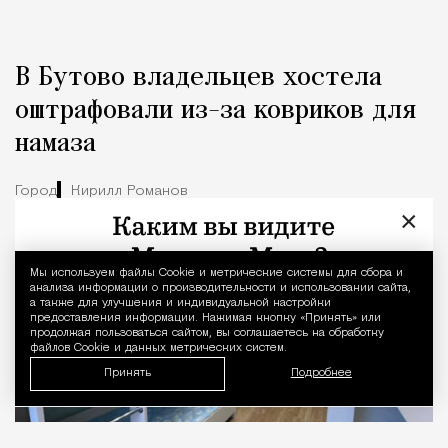
В Бутово владельцев хостела
оштрафовали из-за ковриков для
намаза
Город
Кирилл Романов
×
Мы используем файлы Сookie и метрические системы для сбора и
Уведомление 
анализа информации о производительности и использовании сайта,
а также для улучшения и индивидуальной настройки
предоставления информации. Нажимая кнопку «Принять» или
продолжая пользоваться сайтом, вы соглашаетесь на обработку
файлов Cookie и данных метрических систем.
Принять
Подробнее