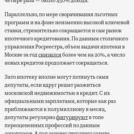
четыре раза — около 450% дохода.
Параллельно, по мере сворачивания льготных
программ и на фоне неизменно высокой ключевой
ставки, стремительно сокращается и сам рынок
ипотечного кредитования. По данным столичного
управления Росреестра, объем выдачи ипотеки в
Москве за год
снизился
более чем на 20%, а число
новых кредитов продолжает сокращаться.
Зато ипотеку вполне могут потянуть сами
депутаты, если вдруг решат разжиться
московской недвижимостью в кредит. С их
официальными зарплатами, которые как раз
приближаются к полумиллиону в месяц,
депутаты регулярно
фигурируют
в топе
переоцененных профессий по данным
соцопросов. А под занавес текущего созыва