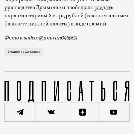
руководство Думы еще и пообещало
раздат
ь
парламентариям 2 млрд рублей (сэкономленные в
бюджете нижней палаты) в виде премий.
Фото и видео: @amiran696969
Видео с репликой из интервью народного избранника
Владислав Даванков