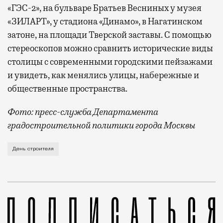
«ГЭС-2», на бульваре Братьев Весниных у музея
«ЗИЛАРТ», у стадиона «Динамо», в Нагатинском
затоне, на площади Тверской заставы. С помощью
стереоскопов можно сравнить исторические виды
столицы с современными городскими пейзажами
и увидеть, как менялись улицы, набережные и
общественные пространства.
Фото: пресс-служба Департамента
градостроительной политики города Москвы
В этом году профессиональный праздник День строи
День строителя