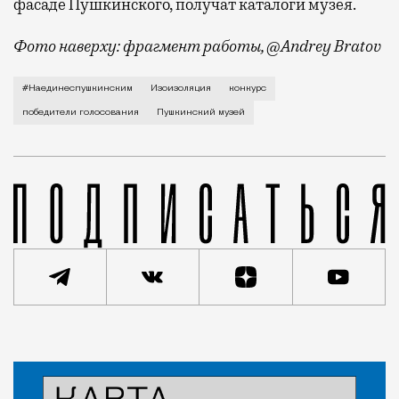
фасаде Пушкинского, получат каталоги музея.
Фото наверху: фрагмент работы, @Andrey Bratov
«Изоизоляция», развлекавшая нас весь карантин, тр
#Наединеспушкинским
Изоизоляция
конкурс
победители голосования
Пушкинский музей
Статья
Редакция Москвич Mag
Город