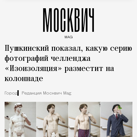
МОСКВИЧ
MAG
Введите ключевые слова для поиска статей
Пушкинский показал, какую серию
фотографий челленджа
«Изоизоляция» разместит на
колоннаде
Город
Редакция Москвич Mag