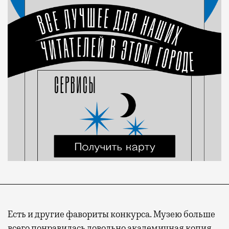
Есть и другие фавориты конкурса. Музею больше
всего понравилась довольно академичная
копия