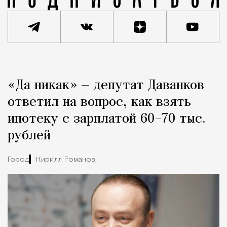
Реклама
Редакция Москвич Mag
«Да никак» — депутат Даванков
Город
ответил на вопрос, как взять
ипотеку с зарплатой 60–70 тыс.
рублей
Город
Кирилл Романов