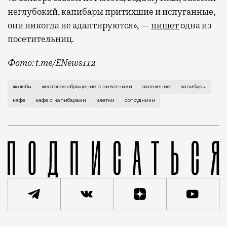
неглубокий, капибары притихшие и испуганные,
они никогда не адаптируются», —
пишет
одна из
посетительниц.
Фото: t.me/ENews112
С момента открытия нового контактного кафе с капи
жалобы
жестокое обращение с животными
заявление
капибары
кафе
кафе с капибарами
клетки
сотрудники