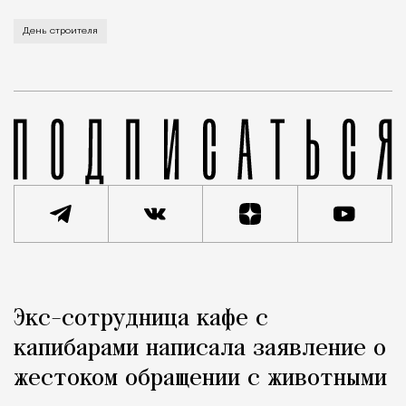
В этом году профессиональный праздник День строи
День строителя
Реклама
Редакция Москвич Mag
Экс-сотрудница кафе с
Город
капибарами написала заявление о
жестоком обращении с животными