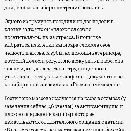
дня, чтобы капибары не травмировались.
Одного из грызунов посадили на две недели в
клетку за то, что он «плохо вел себя с
посетителями» из-за стресса. В попытке
выбраться из клетки капибара сломала себе
челюсть и вырвала зубы, но помощи ветеринара,
который должен регулярно дежурить в кафе, она
так не и дождалась. Экс-сотрудница также
утверждает, что у хозяев кафе нет документов на
капибар и они завозили их в Россию в чемоданах.
Гости тоже массово жалуются на кафе в отзывах (у
заведения сейчас
2,6 звезды
) за антисанитарию и
плохое содержание капибар, которые
изматываются от длительного общения с детьми.
«В вольере совсем нет места, вода мутная, бассейн