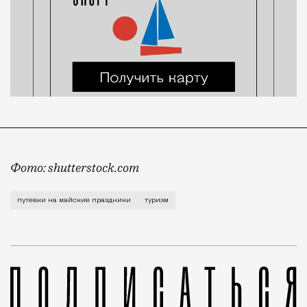
Фото: shutterstock.com
Результат ожидаемый — выросли цены. «Известия» пр
путевки на майские праздники
туризм