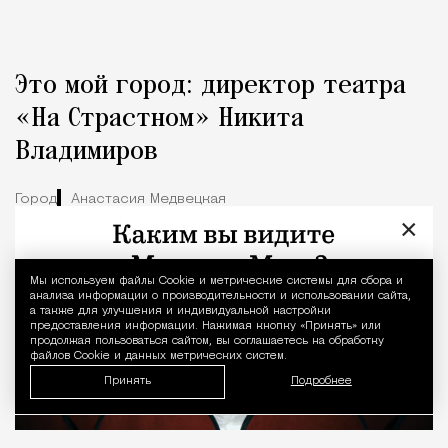
Это мой город: директор театра
«На Страстном» Никита
Владимиров
Город
Анастасия Медвецкая
×
Мы используем файлы Сookie и метрические системы для сбора и
Уведомление 
анализа информации о производительности и использовании сайта,
а также для улучшения и индивидуальной настройки
предоставления информации. Нажимая кнопку «Принять» или
продолжая пользоваться сайтом, вы соглашаетесь на обработку
файлов Cookie и данных метрических систем.
Принять
Подробнее