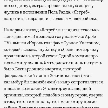
по соседству», сыграв пронзительную жертву
жулика в исполнении Пола Радда. «Ястреб»,
напротив, возвращение к базовым настройкам.
На первый взгляд «Ястреб» выглядит несколько
запоздавшим. В прошлом году на том же Apple
TV+ вышел «Король гольфа» с Оуэном Уилсоном,
который завоевал публику и обеспечил сериалу
продление на второй сезон. Одной комедии про
гольф миру должно быть достаточно, но не тут-то
было. Беспардонной энергии, с которой
феррелловский Лонни Хокинс влетает (этот
каламбур был неизбежен) в кадр, сопротивляться
никак невозможно. Это актер сумасшедшей
органики, который, подобно своему герою, уверен
в том, что он именно то, что нужно миру прямо