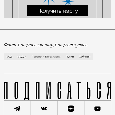
Фото: t.me/moscowmap, t.me/rentv_news
Длина МЦД-4 составила 86 км — он стал самым прот
МСД
МЦД-4
Проспект Багратиона
Путин
Собянин