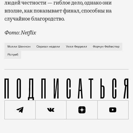
людей честности — гиблое дело, однако они
вполне, как показывает финал, способны на
случайное благородство.
Фото: Netflix
Когда-то Лонни Хокинс (Уилл Феррелл) был звездой 
Молли Шеннон
Сериал недели
Уилл Феррелл
Форчун Феймстер
Ястреб