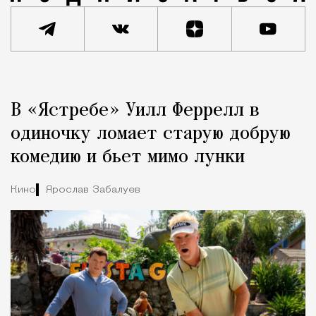
Реклама
Редакция Москвич Mag
В «Ястребе» Уилл Феррелл в
Город
одиночку ломает старую добрую
комедию и бьет мимо лунки
Кино
Ярослав Забалуев