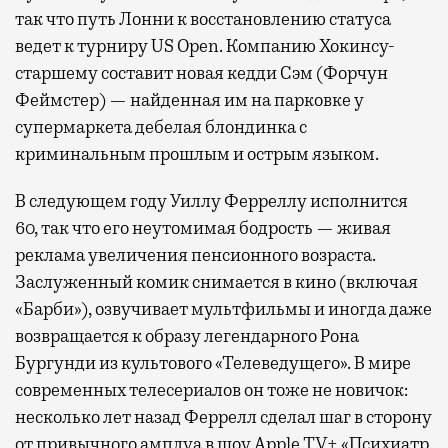
так что путь Лонни к восстановлению статуса
ведет к турниру US Open. Компанию Хокинсу-
старшему составит новая кедди Сэм (Форчун
Феймстер) — найденная им на парковке у
супермаркета дебелая блондинка с
криминальным прошлым и острым языком.
В следующем году Уиллу Ферреллу исполнится
60, так что его неутомимая бодрость — живая
реклама увеличения пенсионного возраста.
Заслуженный комик снимается в кино (включая
«Барби»), озвучивает мультфильмы и иногда даже
возвращается к образу легендарного Рона
Бургунди из культового «Телеведущего». В мире
современных телесериалов он тоже не новичок:
несколько лет назад Феррелл сделал шаг в сторону
от привычного амплуа в шоу Apple TV+ «Психиатр