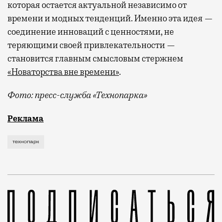
которая остается актуальной независимо от
времени и модных тенденций. Именно эта идея —
соединение инноваций с ценностями, не
теряющими своей привлекательности —
становится главным смысловым стержнем
«Новаторства вне времени»
.
Фото: пресс-служба «Технопарка»
Рекламные кампании техники редко выходят за рамк
Реклама
технопарк