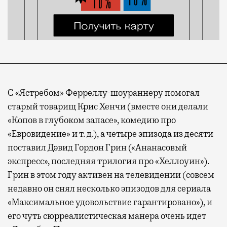
С «Ястребом» Ферреллу-шоураннеру помогал
старый товарищ Крис Хенчи (вместе они делали
«Копов в глубоком запасе», комедию про
«Евровидение» и т. д.), а четыре эпизода из десяти
поставил Дэвид Гордон Грин («Ананасовый
экспресс», последняя трилогия про «Хеллоуин»).
Грин в этом году активен на телевидении (совсем
недавно он снял несколько эпизодов для сериала
«Максимальное удовольствие гарантировано»), и
его чуть сюрреалистическая манера очень идет