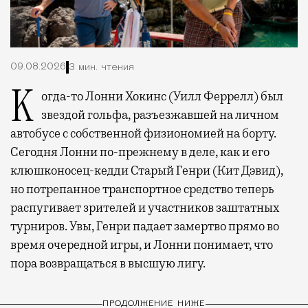
09.08.2026
3 мин. чтения
Когда-то Лонни Хокинс (Уилл Феррелл) был
звездой гольфа, разъезжавшей на личном
автобусе с собственной физиономией на борту.
Сегодня Лонни по-прежнему в деле, как и его
клюшконосец-кедди Старый Генри (Кит Дэвид),
но потрепанное транспортное средство теперь
распугивает зрителей и участников заштатных
турниров. Увы, Генри падает замертво прямо во
время очередной игры, и Лонни понимает, что
пора возвращаться в высшую лигу.
ПРОДОЛЖЕНИЕ НИЖЕ