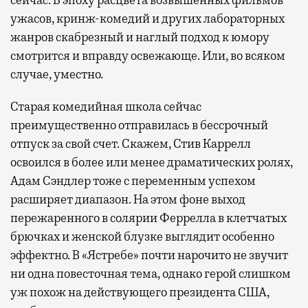
сейчас. В эпоху расцвета возвышенных фильмов
ужасов, кринж-комедий и других лабораторных
жанров скабрезный и наглый подход к юмору
смотрится и вправду освежающе. Или, во всяком
случае, уместно.
Старая комедийная школа сейчас
преимущественно отправилась в бессрочный
отпуск за свой счет. Скажем, Стив Каррелл
освоился в более или менее драматических ролях,
Адам Сэндлер тоже с переменным успехом
расширяет диапазон. На этом фоне выход
пережаренного в солярии Феррелла в клетчатых
брючках и женской блузке выглядит особенно
эффектно. В «Ястребе» почти нарочито не звучит
ни одна повесточная тема, однако герой слишком
уж похож на действующего президента США,