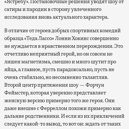
«Ястребу». Постановочные решения уводят шоу от
сатиры и пародии в сторону увлеченного
исследования вновь актуального характера.
В отличие от героев добрых спортивных комедий
образца «Теда Лассо» Лонни Хокинс совершенно
не нуждается в нравственном перерождении. Это
отчетливо неприятный герой, но он совсем не
лишен магнетизма, смешно и много шутит про
яйца, а главное, пусть парадоксально, пусть не
очень стабильно, но несомненно талантлив.
Второй центр притяжения шоу — Форчун
Феймстер, которая уверенно представляет
женскую версию примерно того же героя. Они
даже внешне с Ферреллом похожи примерно как
дальние родственники. И если из их приключений
следует какой-то вывод, то вот он: ждать от таких