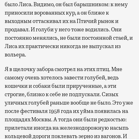
было Лиса. Видимо, он был барышником: к нему
приносили ворованных кур, а он ближе к
выходным оттаскивал их на Птичий рынок и
продавал. И голуби у него тоже водились. Они
постоянно менялись, не были постоянной стаей, и
Лиса их практически никогда не выпускал из
вольера.
Я в щелочку забора смотрел на этих птиц. Мне
самому очень хотелось завести голубей, ведь
кошечки и собаки были прирученные, а эти
строгие, близко к себе не подпускали. Сизых
уличных голубей раньше вообще не было. Это уже
после фестиваля 1958 года их уйма появилась на
площадях Москвы. А тогда они были редкостью:
прилетали иногда на железнодорожную насыпь
кольцевой дороги поклевать зерно из вагонов. И