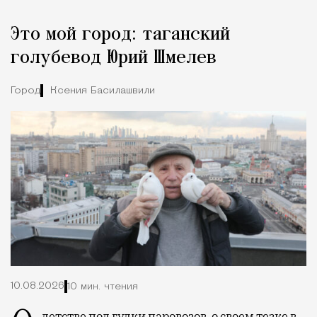
Реклама
Редакция Москвич Mag
Это мой город: таганский
Город
голубевод Юрий Шмелев
Город
Ксения Басилашвили
10.08.2026
10 мин. чтения