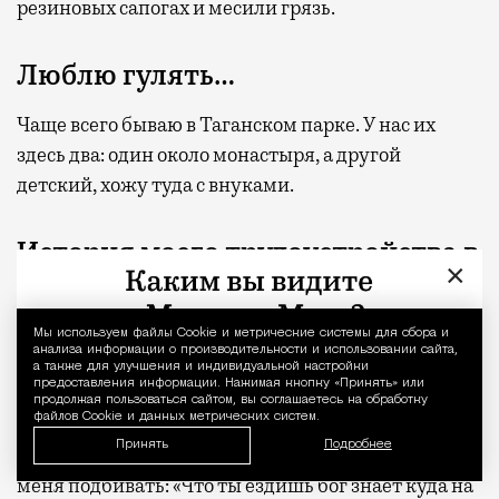
резиновых сапогах и месили грязь.
Люблю гулять…
Чаще всего бываю в Таганском парке. У нас их
здесь два: один около монастыря, а другой
детский, хожу туда с внуками.
История моего трудоустройства в
×
театр на Таганке…
Все решило совпадение: когда я получил квартиру
Мы используем файлы Сookie и метрические системы для сбора и
Уведомление 
анализа информации о производительности и использовании сайта,
в доме у Таганской площади, оказалось, что в
а также для улучшения и индивидуальной настройки
предоставления информации. Нажимая кнопку «Принять» или
театре напротив уже работают мои знакомые
продолжая пользоваться сайтом, вы соглашаетесь на обработку
файлов Cookie и данных метрических систем.
голубятники. В то время я работал в
Принять
Подробнее
вычислительном центре МАИ. Приятели начали
меня подбивать: «Что ты ездишь бог знает куда на