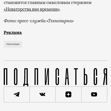
становится главным смысловым стержнем
«Новаторства вне времени»
.
Фото: пресс-служба «Технопарка»
Рекламные кампании техники редко выходят за рамк
Реклама
технопарк