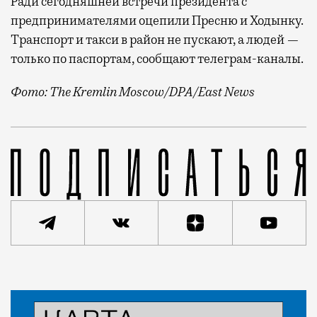
Ради сегодняшней встречи президента с
предпринимателями оцепили Пресню и Ходынку.
Транспорт и такси в район не пускают, а людей —
только по паспортам, сообщают телеграм-каналы.
Фото: The Kremlin Moscow/DPA/East News
Президент прокомментировал главную новость дня во
Статья
Леон Алюшин
Город