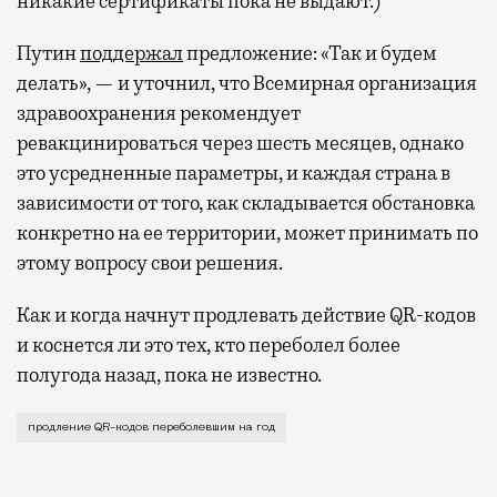
никакие сертификаты пока не выдают.)
Путин
поддержал
предложение: «Так и будем
делать», — и уточнил, что Всемирная организация
здравоохранения рекомендует
ревакцинироваться через шесть месяцев, однако
это усредненные параметры, и каждая страна в
зависимости от того, как складывается обстановка
конкретно на ее территории, может принимать по
этому вопросу свои решения.
Как и когда начнут продлевать действие QR-кодов
и коснется ли это тех, кто переболел более
полугода назад, пока не известно.
Предложение о продлении поступило от вице-премье
продление QR-кодов переболевшим на год