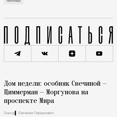
технопарк
Реклама
Редакция Москвич Mag
Дом недели: особняк Свечиной —
Город
Циммерман — Моргунова на
проспекте Мира
Город
Евгения Гершкович