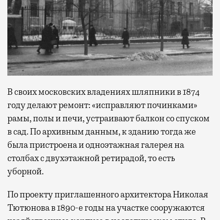
В своих московских владениях шляпники в 1874
году делают ремонт: «исправляют починками»
рамы, полы и печи, устраивают балкон со спуском
в сад. По архивным данным, к зданию тогда же
была пристроена и одноэтажная галерея на
столбах с двухэтажной ретирадой, то есть
уборной.
По проекту приглашенного архитектора Николая
Тютюнова в 1890-е годы на участке сооружаются