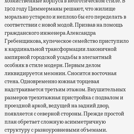
хозяйственные корпуса в неоготическом стиле. В
1902 году Циммерманы решают, что жилище
морально устарело и неплохо бы его переделать в
соответствии с новой модой. Призвав на помощь
гражданского инженера Александра
Гребенщикова, купеческое семейство приступило
к кардинальной трансформации лаконичной
ампирной городской усадьбы в элегантный
особняк в стиле модерн. Первым делом
ликвидируется мезонин. Сносится восточная
стена. Одновременно южная торцевая
надстраивается третьим этажом. Внушительных
размеров трехэтажная пристройка с подвалом и
проездной аркой, ведущей на задний двор,
появляется с северной стороны. Прежде простой
план обретает сложную асимметричную
структуру с разноуровневыми объемами.