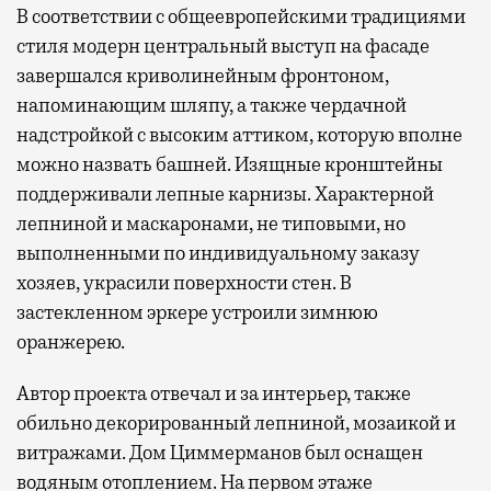
В соответствии с общеевропейскими традициями
стиля модерн центральный выступ на фасаде
завершался криволинейным фронтоном,
напоминающим шляпу, а также чердачной
надстройкой с высоким аттиком, которую вполне
можно назвать башней. Изящные кронштейны
поддерживали лепные карнизы. Характерной
лепниной и маскаронами, не типовыми, но
выполненными по индивидуальному заказу
хозяев, украсили поверхности стен. В
застекленном эркере устроили зимнюю
оранжерею.
Автор проекта отвечал и за интерьер, также
обильно декорированный лепниной, мозаикой и
витражами. Дом Циммерманов был оснащен
водяным отоплением. На первом этаже