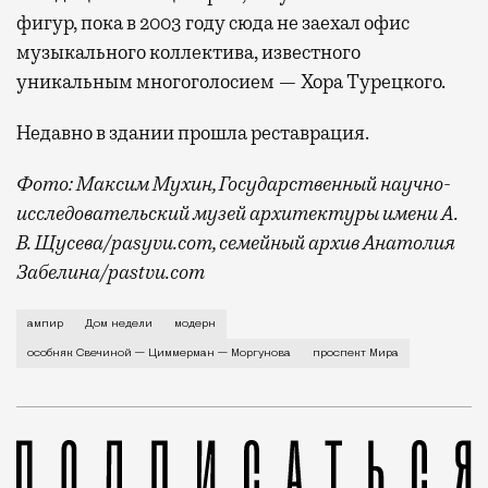
фигур, пока в 2003 году сюда не заехал офис
музыкального коллектива, известного
уникальным многоголосием — Хора Турецкого.
Недавно в здании прошла реставрация.
Фото: Максим Мухин, Государственный научно-
исследовательский музей архитектуры имени А.
В. Щусева/pasyvu.com, семейный архив Анатолия
Забелина/pastvu.com
История каменного строения в Мещанской слободе —
ампир
Дом недели
модерн
особняк Свечиной — Циммерман — Моргунова
проспект Мира