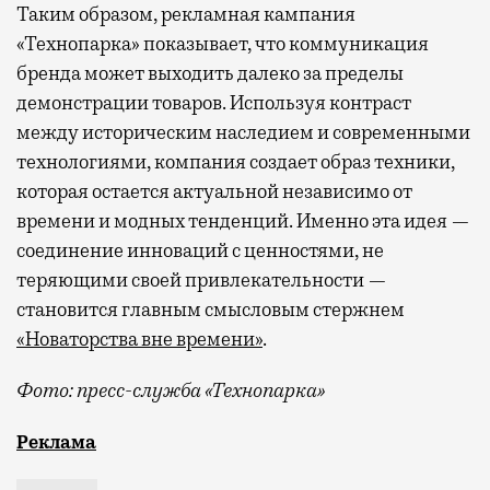
Таким образом, рекламная кампания
«Технопарка» показывает, что коммуникация
бренда может выходить далеко за пределы
демонстрации товаров. Используя контраст
между историческим наследием и современными
технологиями, компания создает образ техники,
которая остается актуальной независимо от
времени и модных тенденций. Именно эта идея —
соединение инноваций с ценностями, не
теряющими своей привлекательности —
становится главным смысловым стержнем
«Новаторства вне времени»
.
Фото: пресс-служба «Технопарка»
Рекламные кампании техники редко выходят за рамк
Реклама