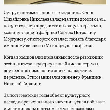
Супруга потомственного гражданина Юлия
Михайловна Николаева владела этим домом с 1904
по 1907 год, перепродав его выходцу из крестьян,
хозяину ткацкой фабрики Сергею Петровичу
Моргунову, от которого осталась память благодаря
именному вензелю «М» в картуше на фасаде.
Когда в национализированный после революции
особняк въехал туберкулезный диспансер №11,
внутренние помещения опять подверглись
переделке. Этим занимался инженер Франциск-
Николай Гиршинг.
За постсоветские годы объект культурного
наследия регионального значения успел побывать
и медицинским центром, и музеем восковых