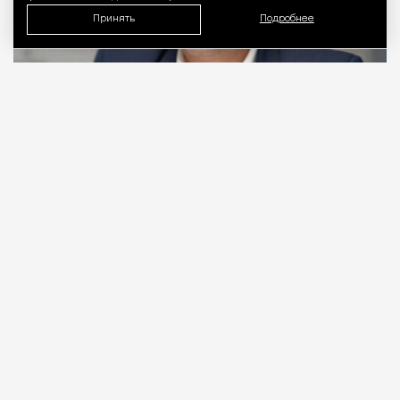
Принять
Подробнее
06.08.2026
2 мин. чтения
Видео с репликой из интервью народного
избранника блогеру Амирану Сардарову
быстро
разошлось
по сети — вероятно, не в
последнюю очередь из-за жизнерадостного,
заливистого смеха, которым он сопровождает свою
констатацию. Отсмеявшись, он уточняет, что это
смех сквозь слезы: «В Москве это 100%
невозможно, а в регионах еще хуже. Ни ставку в
20% за ипотеку платить невозможно, ни собрать
на первый взнос».