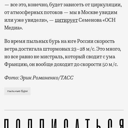
— все это, конечно, будет зависеть от циркуляции,
от атмосферных потоков — мы в Москве увидим
или уже увидели», —
цитирует
Семенова «ОСН
Медиа».
Во время пыльных бурь на юге России скорость
ветра достигала штормовых 23–28 м/с. Это много,
но все равно не мистраль, который сводит с ума
Францию, он вообще доходит до скорости 50 м/с.
Фото: Эрик Романенко/ТАСС
Пыльные бури на юге России, прошедшие в эти выход
пыльные бури