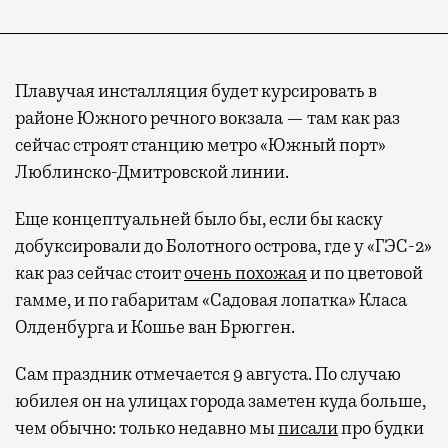
Плавучая инсталляция будет курсировать в
районе Южного речного вокзала — там как раз
сейчас строят станцию метро «Южный порт»
Люблинско-Дмитровской линии.
Еще концептуальней было бы, если бы каску
добуксировали до Болотного острова, где у «ГЭС-2»
Современный путешественник часто берет
как раз сейчас стоит
очень похожая
и по цветовой
с собой не только чемодан, но и ноутбук.
гамме, и по габаритам «Садовая лопатка» Класа
А ожидание рейса все чаще превращается
Олденбурга и Кошье ван Брюгген.
не в потерянное время, а в возможность
Сам праздник отмечается 9 августа. По случаю
спокойно закончить дела или спланировать
активности в путешествии, например
юбилея он на улицах города заметен куда больше,
забронировать нужные билеты и рестораны.
чем обычно: только недавно мы
писали
про будки