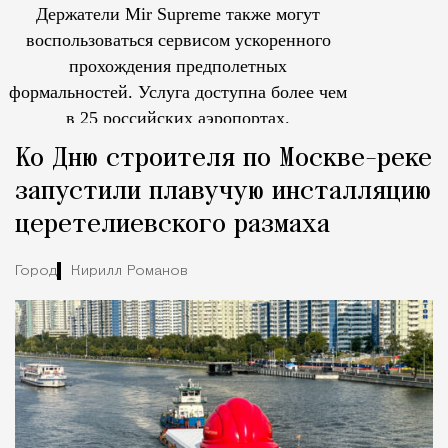
Держатели Mir Supreme также могут
воспользоваться сервисом ускоренного
прохождения предполетных
формальностей.
Услуга доступна более чем
в 25 российских аэропортах.
Tcпециальный проектКаждый москвич знает — отпуск нач
Ко Дню строителя по Москве-реке
запустили плавучую инсталляцию
церетелиевского размаха
Город
Кирилл Романов