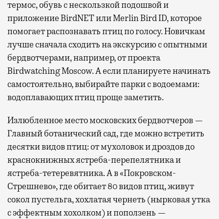
термос, обувь с нескользкой подошвой и
приложение BirdNET или Merlin Bird ID, которое
помогает распознавать птиц по голосу. Новичкам
лучше сначала сходить на экскурсию с опытными
бердвотчерами, например, от проекта
Birdwatching Moscow. А если планируете начинать
самостоятельно, выбирайте парки с водоемами:
водоплавающих птиц проще заметить.
Излюбленное место московских бердвотчеров —
Главный ботанический сад, где можно встретить
десятки видов птиц: от мухоловок и дроздов до
краснокнижных ястреба-перепелятника и
ястреба-тетеревятника. А в «Покровском-
Стрешнево», где обитает 80 видов птиц, живут
сокол пустельга, хохлатая чернеть (нырковая утка
с эффектным хохолком) и поползень —