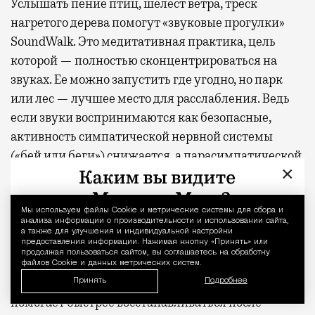
Услышать пение птиц, шелест ветра, треск
нагретого дерева помогут «звуковые прогулки»
SoundWalk. Это медитативная практика, цель
которой — полностью сконцентрироваться на
звуках. Ее можно запустить где угодно, но парк
или лес — лучшее место для расслабления. Ведь
если звуки воспринимаются как безопасные,
активность симпатической нервной системы
(«бей или беги») снижается, а парасимпатической,
×
отвечающей за восстановление организма,
наоборот, усиливается.
Мы используем файлы Сookie и метрические системы для сбора и
Уведомление 
анализа информации о производительности и использовании сайта,
В лесу постоянно меняющийся акустический
а также для улучшения и индивидуальной настройки
ландшафт стимулирует мозг сильнее, чем
предоставления информации. Нажимая кнопку «Принять» или
продолжая пользоваться сайтом, вы соглашаетесь на обработку
монотонный городской шум, и при этом не
файлов Cookie и данных метрических систем.
перегружает. Так что именно это сочетание
Принять
Подробнее
помогает быстрее восстанавливаться после