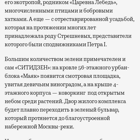
его экотропой, родником «Царевна Лебедь»,
многочисленными птицами и бобровыми
хатками. А еще — с отреставрированной усадьбой,
которая на протяжении многих лет
принадлежала роду Стрешневых, представители
которого были сподвижниками Петра I.
Большим количеством зелени примечателен и
сам «СИТИДЗЕН»: на кровле 56-этажного урбан-
блока «Маяк» появится смотровая площадка,
увитая девичьим виноградом, а на крыше 4-
этажного корпуса — коворкинг под открытым
небом среди растений. Двор жилого комплекса
будет плавно переходить в зеленый бульвар,
который протянется до благоустроенной
набережной Москвы-реки.