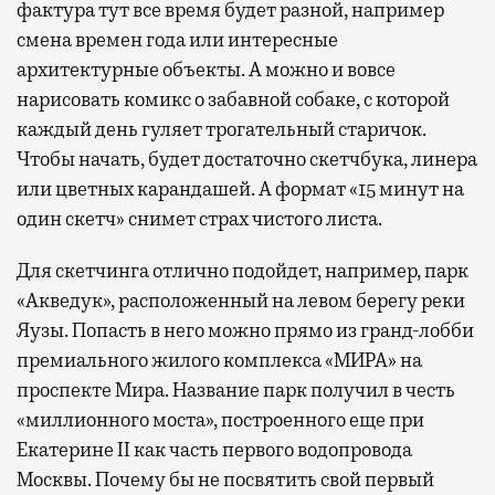
фактура тут все время будет разной, например
смена времен года или интересные
архитектурные объекты. А можно и вовсе
нарисовать комикс о забавной собаке, с которой
каждый день гуляет трогательный старичок.
Чтобы начать, будет достаточно скетчбука, линера
или цветных карандашей. А формат «15 минут на
один скетч» снимет страх чистого листа.
Для скетчинга отлично подойдет, например, парк
«Акведук», расположенный на левом берегу реки
Яузы. Попасть в него можно прямо из гранд-лобби
премиального жилого комплекса «МИРА» на
проспекте Мира. Название парк получил в честь
«миллионного моста», построенного еще при
Екатерине II как часть первого водопровода
Москвы. Почему бы не посвятить свой первый