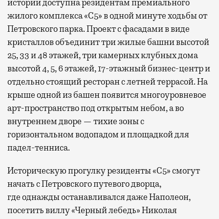
истории доступна резидентам премиального
жилого комплекса «С5»
в одной минуте ходьбы от
Петровского парка. Проект с фасадами в виде
кристаллов объединит три жилые башни высотой
25, 33 и 48 этажей, три камерных клубных дома
высотой 4, 5, 6 этажей, 17-этажный бизнес-центр и
отдельно стоящий ресторан с летней террасой. На
крыше одной из башен появится многоуровневое
арт-пространство под открытым небом, а во
внутреннем дворе — тихие зоны с
горизонтальном водопадом и площадкой для
падел-тенниса.
Историческую прогулку резиденты «С5» смогут
начать с Петровского путевого дворца,
где
однажды останавливался даже Наполеон,
посетить виллу «Черный лебедь» Николая