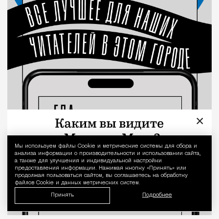
×
Мы используем файлы Сookie и метрические системы для сбора и
Уведомление 
анализа информации о производительности и использовании сайта,
а также для улучшения и индивидуальной настройки
предоставления информации. Нажимая кнопку «Принять» или
продолжая пользоваться сайтом, вы соглашаетесь на обработку
файлов Cookie и данных метрических систем.
Принять
Подробнее