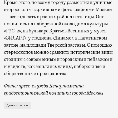
Кроме этого, по всему городу разместили уличные
стереоскопы с архивными фотографиями Москвы
— всего десять в разных районах столицы. Они
появились на набережной около дома культуры
«ГЭС-2», на бульваре Братьев Весниных у музея
«ЗИЛАРТ», у стадиона «Динамо», в Нагатинском
затоне, на площади Тверской заставы. С помощью
стереоскопов можно сравнить исторические виды
столицы с современными городскими пейзажами
и увидеть, как менялись улицы, набережные и
общественные пространства.
Фото: пресс-служба Департамента
градостроительной политики города Москвы
В этом году профессиональный праздник День строи
День строителя