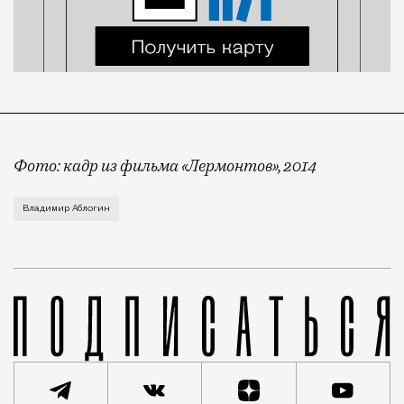
Фото: кадр из фильма «Лермонтов», 2014
Путь от литературной классики до уголовной оказал
Владимир Аблогин