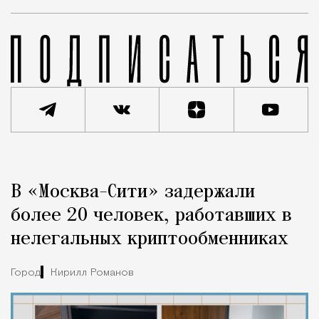
Реклама
Редакция Москвич Mag
В «Москва-Сити» задержали
Город
более 20 человек, работавших в
нелегальных криптообменниках
Город
Кирилл Романов