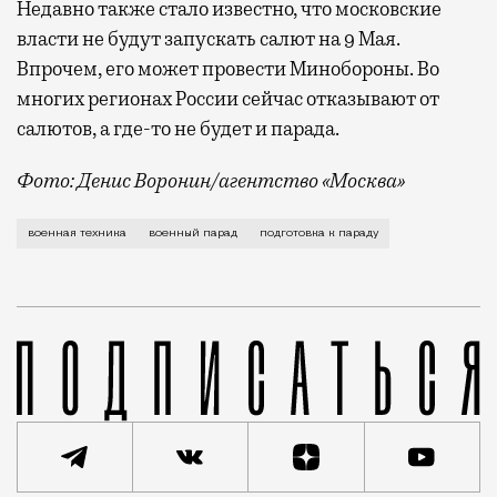
Недавно также стало известно, что московские
власти не будут запускать салют на 9 Мая.
Впрочем, его может провести Минобороны. Во
многих регионах России сейчас отказывают от
салютов, а где-то не будет и парада.
Фото: Денис Воронин/агентство «Москва»
До парада остается еще почти три недели, а в Моск
военная техника
военный парад
подготовка к параду