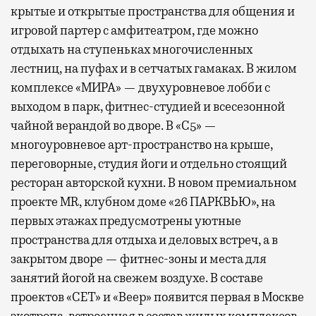
крытые и открытые пространства для общения и
игровой партер с амфитеатром, где можно
отдыхать на ступеньках многочисленных
лестниц, на пуфах и в сетчатых гамаках. В жилом
комплексе «МИРА» — двухуровневое лобби с
выходом в парк, фитнес-студией и всесезонной
чайной верандой во дворе. В «С5» —
многоуровневое арт-пространство на крыше,
переговорные, студия йоги и отдельно стоящий
ресторан авторской кухни. В новом премиальном
проекте MR, клубном доме «26 ПАРКВЬЮ», на
первых этажах предусмотрены уютные
пространства для отдыха и деловых встреч, а в
закрытом дворе — фитнес-зоны и места для
занятий йогой на свежем воздухе. В составе
проектов «СЕТ» и «Веер»
появится
первая в Москве
экотропа, встроенная в состав жилых комплексов,