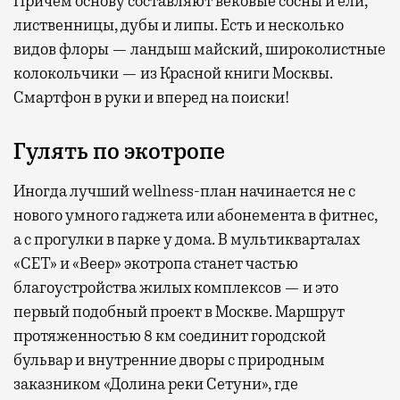
Причем основу составляют вековые сосны и ели,
лиственницы, дубы и липы. Есть и несколько
видов флоры — ландыш майский, широколистные
колокольчики — из Красной книги Москвы.
Смартфон в руки и вперед на поиски!
Гулять по экотропе
Иногда лучший wellness-план начинается не с
нового умного гаджета или абонемента в фитнес,
а с прогулки в парке у дома. В мультикварталах
«СЕТ» и «Веер» экотропа станет частью
благоустройства жилых комплексов — и это
первый подобный проект в Москве. Маршрут
протяженностью 8 км соединит городской
бульвар и внутренние дворы с природным
заказником «Долина реки Сетуни», где