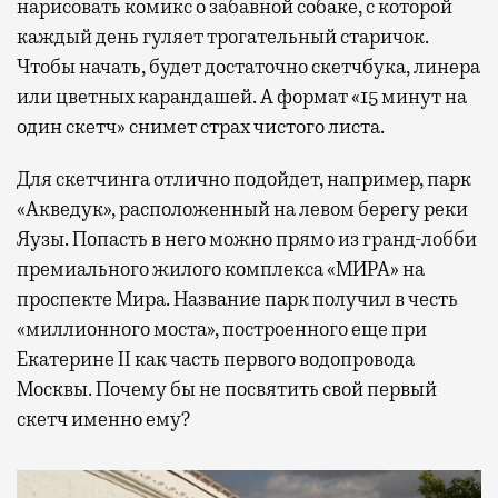
нарисовать комикс о забавной собаке, с которой
каждый день гуляет трогательный старичок.
Чтобы начать, будет достаточно скетчбука, линера
или цветных карандашей. А формат «15 минут на
один скетч» снимет страх чистого листа.
Для скетчинга отлично подойдет, например, парк
«Акведук», расположенный на левом берегу реки
Яузы. Попасть в него можно прямо из гранд-лобби
премиального жилого комплекса «МИРА» на
проспекте Мира. Название парк получил в честь
«миллионного моста», построенного еще при
Екатерине II как часть первого водопровода
Москвы. Почему бы не посвятить свой первый
скетч именно ему?