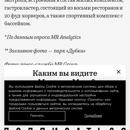
гастрокластер, состоящий из восьми ресторанов и
20 фуд-корнеров, а также спортивный комплекс с
бассейном.
* По данным опроса MR Analytics
** Заглавное фото — парк «Дубки»
Фото: пресс-служба MR Group,
×
BearFotos
/shutterstock.com/Fotodom
Квадратные метры, планировки, вид из окон
Реклама
Мы используем файлы Сookie и метрические системы для сбора и
Уведомление 
анализа информации о производительности и использовании сайта,
а также для улучшения и индивидуальной настройки
MR Group
предоставления информации. Нажимая кнопку «Принять» или
продолжая пользоваться сайтом, вы соглашаетесь на обработку
файлов Cookie и данных метрических систем.
Принять
Подробнее