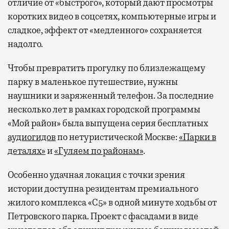
отличие от «быстрого», который дают просмотры
коротких видео в соцсетях, компьютерные игры и
сладкое, эффект от «медленного» сохраняется
надолго.
Чтобы превратить прогулку по близлежащему
парку в маленькое путешествие, нужны
наушники и заряженный телефон. За последние
несколько лет в рамках городской программы
«Мой район» была выпущена серия бесплатных
аудиогидов
по нетуристической Москве:
«Парки в
деталях»
и
«Гуляем по районам»
.
Особенно удачная локация с точки зрения
истории доступна резидентам премиального
жилого комплекса «С5»
в одной минуте ходьбы от
Петровского парка. Проект с фасадами в виде