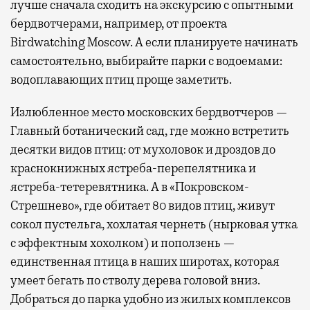
лучше сначала сходить на экскурсию с опытными
бердвотчерами, например, от проекта
Birdwatching Moscow. А если планируете начинать
самостоятельно, выбирайте парки с водоемами:
водоплавающих птиц проще заметить.
Излюбленное место московских бердвотчеров —
Главный ботанический сад, где можно встретить
десятки видов птиц: от мухоловок и дроздов до
краснокнижных ястреба-перепелятника и
ястреба-тетеревятника. А в «Покровском-
Стрешнево», где обитает 80 видов птиц, живут
сокол пустельга, хохлатая чернеть (нырковая утка
с эффектным хохолком) и поползень —
единственная птица в наших широтах, которая
умеет бегать по стволу дерева головой вниз.
Добраться до парка удобно из жилых комплексов