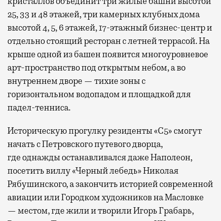
кристаллов объединит три жилые башни высотой
25, 33 и 48 этажей, три камерных клубных дома
высотой 4, 5, 6 этажей, 17-этажный бизнес-центр и
отдельно стоящий ресторан с летней террасой. На
крыше одной из башен появится многоуровневое
арт-пространство под открытым небом, а во
внутреннем дворе — тихие зоны с
горизонтальном водопадом и площадкой для
падел-тенниса.
Историческую прогулку резиденты «С5» смогут
начать с Петровского путевого дворца,
где
однажды останавливался даже Наполеон,
посетить виллу «Черный лебедь» Николая
Рябушинского, а закончить историей современной
авиации или Городком художников на Масловке
— местом, где жили и творили Игорь Грабарь,