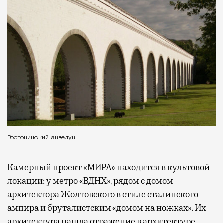
Ростокинский акведук
Камерный проект «МИРА» находится в культовой
локации: у метро «ВДНХ», рядом с домом
архитектора Жолтовского в стиле сталинского
ампира и бруталистским «домом на ножках». Их
архитектура нашла отражение в архитектуре