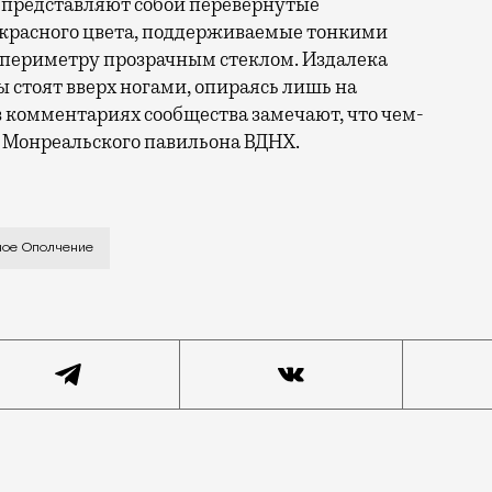
и представляют собой перевернутые
красного цвета, поддерживаемые тонкими
периметру прозрачным стеклом. Издалека
 стоят вверх ногами, опираясь лишь на
 комментариях сообщества замечают, что чем-
 Монреальского павильона ВДНХ.
станет пересадочной на «Народное Ополчение» Большо
ное Ополчение