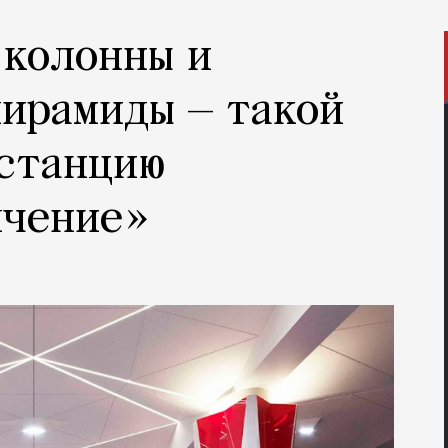
 колонны и
ирамиды — такой
 станцию
лчение»