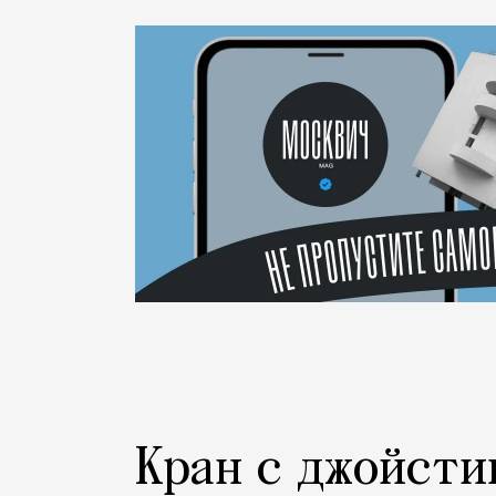
Статья
Редакция Москвич Mag
Город
Кран с джойсти