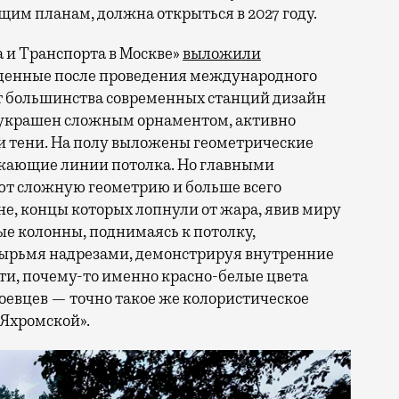
щим планам, должна открыться в 2027 году.
 и Транспорта в Москве»
выложили
жденные после проведения международного
от большинства современных станций дизайн
 украшен сложным орнаментом, активно
 тени. На полу выложены геометрические
ажающие линии потолка. Но главными
т сложную геометрию и больше всего
е, концы которых лопнули от жара, явив миру
ые колонны, поднимаясь к потолку,
тырьмя надрезами, демонстрируя внутренние
ти, почему-то именно красно-белые цвета
оевцев — точно такое же колористическое
Яхромской».