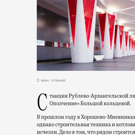
2 мин. чтения
Станция Рублево-Архангельской линии станет пересадочной на «Народное
Ополчение» Большой кольцевой.
В прошлом году в Хорошево-Мневниках
однако строительная техника и котлов
исчезли. Дело в том, что рядом строит