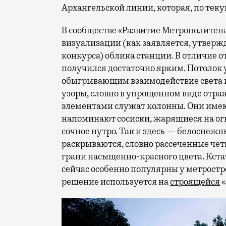
Архангельской линии, которая, по теку
В сообществе «Развитие Метрополитена
визуализации (как заявляется, утвер
конкурса) облика станции. В отличие 
получился достаточно ярким. Потолок
обыгрывающим взаимодействие света и
узоры, словно в упрощенном виде отр
элементами служат колонны. Они имею
напоминают сосиски, жарящиеся на огн
сочное нутро. Так и здесь — белоснежн
раскрываются, словно рассеченные че
грани насыщенно-красного цвета. Кста
сейчас особенно популярны у метростр
решение используется на
строящейся
«