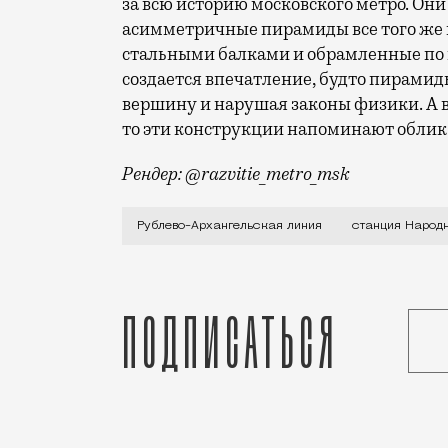
за всю историю московского метро. Он
асимметричные пирамиды все того же 
стальными балками и обрамленные по 
создается впечатление, будто пирамиды
вершину и нарушая законы физики. А в
то эти конструкции напоминают облик
Рендер: @razvitie_metro_msk
Станция Рублево-Архангельской линии 
Рублево-Архангельская линия
станция Народ
Подписаться