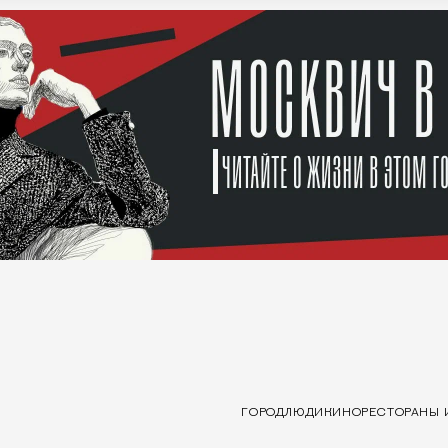
ГОРОД
ЛЮДИ
КИНО
РЕСТОРАНЫ 