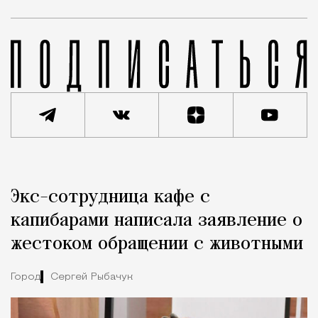
Реклама
Редакция Москвич Mag
Экс-сотрудница кафе с
Город
капибарами написала заявление о
жестоком обращении с животными
Город
Сергей Рыбачук