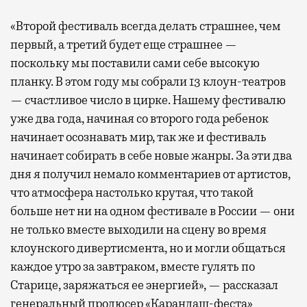
«Второй фестиваль всегда делать страшнее, чем
первый, а третий будет еще страшнее —
поскольку мы поставили сами себе высокую
планку. В этом году мы собрали 13 клоун-театров
— счастливое число в цирке. Нашему фестивалю
уже два года, начиная со второго года ребенок
начинает осознавать мир, так же и фестиваль
начинает собирать в себе новые жанры. За эти два
дня я получил немало комментариев от артистов,
что атмосфера настолько крутая, что такой
больше нет ни на одном фестивале в России — они
не только вместе выходили на сцену во время
клоунского дивертисмента, но и могли общаться
каждое утро за завтраком, вместе гулять по
Старице, заряжаться ее энергией», — рассказал
генеральный продюсер «Карандаш-феста»