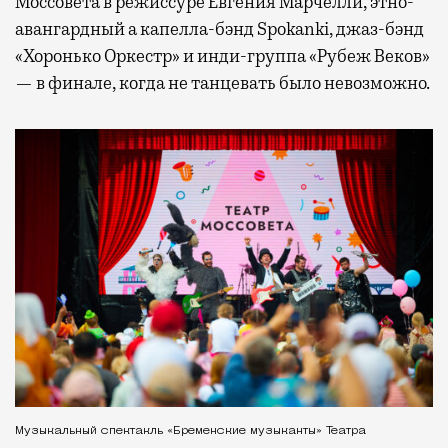
Моссовета в режиссуре Евгения Марчелли, этно-
авангардный а капелла-бэнд Spokanki, джаз-бэнд
«Хоронько Оркестр» и инди-группа «Рубеж Веков»
— в финале, когда не танцевать было невозможно.
Музыкальный спектакль «Бременские музыканты» Театра