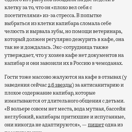
клетку за то, что он «плохо вел себя с
посетителями» из-за стресса. В попытке
выбраться из клетки капибара сломала себе
челюсть и вырвала зубы, но помощи ветеринара,
который должен регулярно дежурить в кафе, она
так не и дождалась. Экс-сотрудница также
утверждает, что у хозяев кафе нет документов на
капибар и они завозили их в Россию в чемоданах.
Гости тоже массово жалуются на кафе в отзывах (у
заведения сейчас
2,6 звезды
) за антисанитарию и
плохое содержание капибар, которые
изматываются от длительного общения с детьми.
«В вольере совсем нет места, вода мутная, бассейн
неглубокий, капибары притихшие и испуганные,
они никогда не адаптируются», —
пишет
одна из