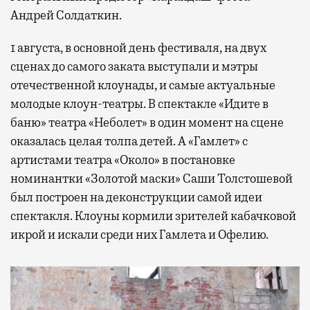
Андрей Солдаткин.
1 августа, в основной день фестиваля, на двух
сценах до самого заката выступали и мэтры
отечественной клоунады, и самые актуальные
молодые клоун-театры. В спектакле «Идите в
баню» театра «Неболет» в один момент на сцене
оказалась целая толпа детей. А «Гамлет» с
артистами театра «Около» в постановке
номинантки «Золотой маски» Саши Толстошевой
был построен на деконструкции самой идеи
спектакля. Клоуны кормили зрителей кабачковой
икрой и искали среди них Гамлета и Офелию.