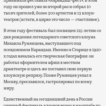
принимала фестиваль «Карандаш-фест». В этом
году он прошел уже во второй раз и собрал 10
тысяч зрителей, более 300 артистов и 13 клоун-
театров (кстати, в цирке это число — счастливое).
В этом году фестиваль был посвящен 125-летию со
дня рождения легендарного советского клоуна
Михаила Румянцева, выступавшего под
псевдонимом Карандаш. Именно в Старице в 1920-
х годах началась его творческая биография: он
работал оформителем афиш в местном
драмтеатре и здесь же поставил свою первую
клоунскую репризу. Позже Румянцев уехал в
Москву, прославился, гастролировал по всему
миру.
Единственный на сегодняшний день в России
уличный фестиваль клоунов вырос в масштабе по