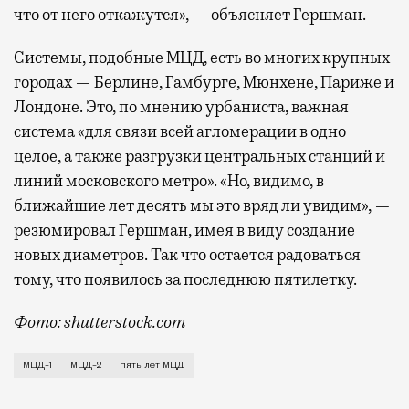
что от него откажутся», — объясняет Гершман.
Системы, подобные МЦД, есть во многих крупных
городах — Берлине, Гамбурге, Мюнхене, Париже и
Лондоне. Это, по мнению урбаниста, важная
система «для связи всей агломерации в одно
целое, а также разгрузки центральных станций и
линий московского метро». «Но, видимо, в
ближайшие лет десять мы это вряд ли увидим», —
резюмировал Гершман, имея в виду создание
новых диаметров. Так что остается радоваться
тому, что появилось за последнюю пятилетку.
Фото: shutterstock.com
Московские центральные диаметры работают в городе
МЦД-1
МЦД-2
пять лет МЦД