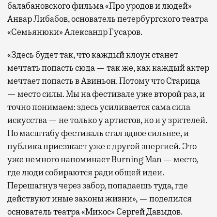
балабановского фильма «Про уродов и людей»
Анвар Либабов, основатель петербургского театра
«Семьянюки» Александр Гусаров.
«Здесь будет так, что каждый клоун станет
мечтать попасть сюда — так же, как каждый актер
мечтает попасть в Авиньон. Потому что Старица
— место силы. Мы на фестивале уже второй раз, и
точно понимаем: здесь усиливается сама сила
искусства — не только у артистов, но и у зрителей.
По масштабу фестиваль стал вдвое сильнее, и
публика приезжает уже с другой энергией. Это
уже немного напоминает Burning Man — место,
где люди собираются ради общей идеи.
Перешагнув через забор, попадаешь туда, где
действуют иные законы жизни», — поделился
основатель театра «Микос» Сергей Давыдов.