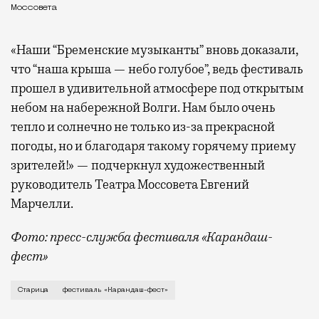
Моссовета
«Наши “Бременские музыканты” вновь доказали,
что “наша крыша — небо голубое”, ведь фестиваль
прошел в удивительной атмосфере под открытым
небом на набережной Волги. Нам было очень
тепло и солнечно не только из-за прекрасной
погоды, но и благодаря такому горячему приему
зрителей!» — подчеркнул художественный
руководитель Театра Моссовета Евгений
Марчелли.
Фото: пресс-служба фестиваля «Карандаш-
фест»
В минувший уикенд маленькая Старица в Тверской об
Старица
фестиваль «Карандаш-фест»