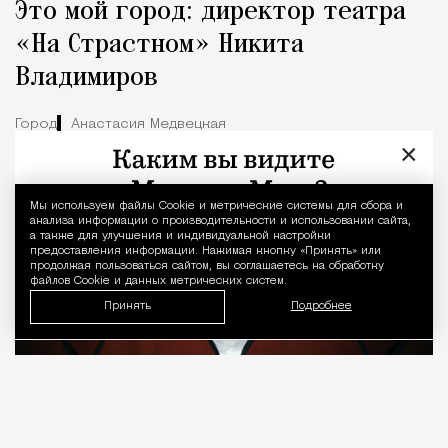
Это мой город: директор театра
«На Страстном» Никита
Владимиров
Город
Анастасия Медвецкая
×
Мы используем файлы Сookie и метрические системы для сбора и
Уведомление 
анализа информации о производительности и использовании сайта,
а также для улучшения и индивидуальной настройки
предоставления информации. Нажимая кнопку «Принять» или
продолжая пользоваться сайтом, вы соглашаетесь на обработку
файлов Cookie и данных метрических систем.
Принять
Подробнее
08.08.2026
7 мин. чтения