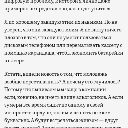
цифровую проблему, к которой я лично даже
примерно не представляю, как подступиться.
Я по-хорошему завидую этим их навыкам. Но не
уверен, что они завидуют моим. Я не вижу ничего
плохого в том, что они не умеют пользоваться
дисковым телефоном или перематывать кассету с
помощью карандаша, чтобы экономить батарейки
в плеере.
Кстати, видели новость о том, что молодежь
вообще перестала пить? А почему это случилось?
Потому что выпиваем мы чаще в компании —
если, конечно, не иметь в виду алкоголиков. А если
зумеры все время сидят по одному в своей
интернет-скорлупе, так им и выпить не с кем
буквально. А будут встречаться живьем — вдруг
бухать начнут? Заплатят полторы тысячи, сдадут