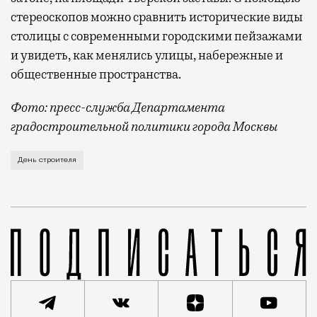
стереоскопов можно сравнить исторические виды
столицы с современными городскими пейзажами
и увидеть, как менялись улицы, набережные и
общественные пространства.
Фото: пресс-служба Департамента
градостроительной политики города Москвы
В этом году профессиональный праздник День строи
День строителя