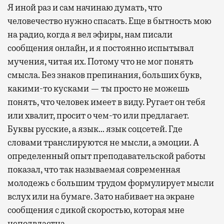
Я иной раз и сам начинаю думать, что
человечество нужно спасать. Еще в бытность мою
на радио, когда я вел эфиры, нам писали
сообщения онлайн, и я постоянно испытывал
мучения, читая их. Потому что не мог понять
смысла. Без знаков препинания, больших букв,
какими-то кусками — ты просто не можешь
понять, что человек имеет в виду. Ругает он тебя
или хвалит, просит о чем-то или предлагает.
Буквы русские, а язык… язык соцсетей. Где
словами транслируются не мысли, а эмоции. А
определенный опыт преподавательской работы
показал, что так называемая современная
молодежь с большим трудом формулирует мысли
вслух или на бумаге. Зато набивает на экране
сообщения с дикой скоростью, которая мне
неподвластна.