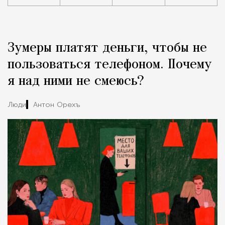
Реклама
Редакция Москвич Mag
Зумеры платят деньги, чтобы не
Город
пользоваться телефоном. Почему
я над ними не смеюсь?
Люди
Антон Орехъ