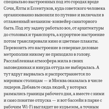
специально выстроенных под это городах вроде
Сочи, Ялты и Ессентуков, куда советского человека
организованно вывозили по путевке и включали в
отлаженный механизм-конвейер санаторного
быта. Под эту задачу работало все, от архитектуры
до столовых и транспорта, а курортное настроение
потом транслировали кино и цветные плакаты.
Перевозить это настроение в северные деловые
метрополии никому не приходило в голову.
Расслабленная атмосфера жила в своих
заповедниках и никуда оттуда не выбиралась. А
тут вдруг вырвалась и распространяется по
мировым столицам — и Москва оказалась в числе
лидеров. Добавьте сюда людей, у которых
размылись границы рабочего дня, а вместе с ними
и само понятие отпуска — и вот бассейн в парке с
рабочим Wi-Fi выглядит не курьезом, а точным