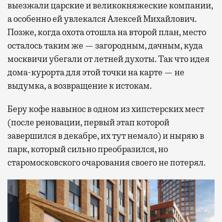
выезжали царские и великокняжеские компании,
а особенно ей увлекался Алексей Михайлович.
Позже, когда охота отошла на второй план, место
осталось таким же — загородным, дачным, куда
москвичи убегали от летней духоты. Так что идея
дома-курорта для этой точки на карте — не
выдумка, а возвращение к истокам.
Беру кофе навынос в одном из хипстерских мест
(после реновации, первый этап которой
завершился в декабре, их тут немало) и ныряю в
парк, который сильно преобразился, но
старомосковского очарования своего не потерял.