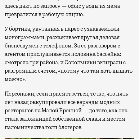
здесь дают по запросу — офис у воды из мема
превратился в рабочую опцию.
У бортика, укутанная в парео с узнаваемыми
монограммами, расхаживает другая деловая
бизнесвумен с телефоном. За ее разговором с
агентом прислушивается половина бассейна:
смотрела три района, и Сокольники выиграли с
разгромным счетом, «потому что там хоть дышать
можно».
Персонажи, если присмотреться, те же, что пять
лет назад оккупировали все веранды модных
ресторанов на Малой Бронной — до того, как она
стала заложницей собственной славы и местом
паломничества толп блогеров.