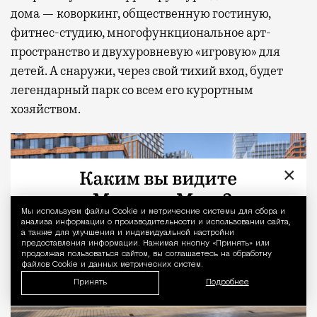
дома — коворкинг, общественную гостиную,
фитнес-студию, многофункциональное арт-
пространство и двухуровневую «игровую» для
детей. А снаружи, через свой тихий вход, будет
легендарный парк со всем его курортным
хозяйством.
×
Мы используем файлы Сookie и метрические системы для сбора и
Уведомление 
анализа информации о производительности и использовании сайта,
а также для улучшения и индивидуальной настройки
предоставления информации. Нажимая кнопку «Принять» или
продолжая пользоваться сайтом, вы соглашаетесь на обработку
файлов Cookie и данных метрических систем.
Принять
Подробнее