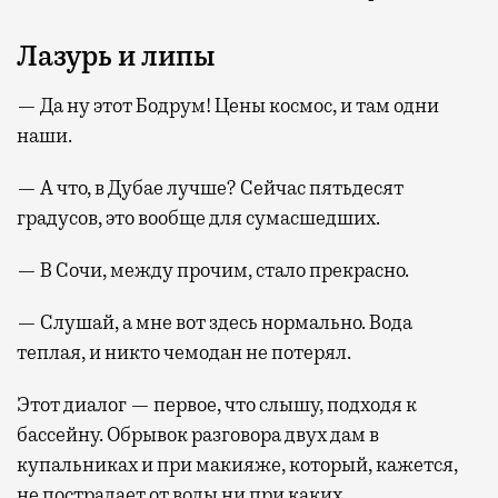
Лазурь и липы
— Да ну этот Бодрум! Цены космос, и там одни
наши.
— А что, в Дубае лучше? Сейчас пятьдесят
градусов, это вообще для сумасшедших.
— В Сочи, между прочим, стало прекрасно.
— Слушай, а мне вот здесь нормально. Вода
теплая, и никто чемодан не потерял.
Этот диалог — первое, что слышу, подходя к
бассейну. Обрывок разговора двух дам в
купальниках и при макияже, который, кажется,
не пострадает от воды ни при каких