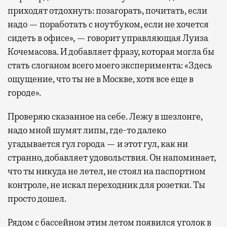
приходят отдохнуть: позагорать, почитать, если
надо — поработать с ноутбуком, если не хочется
сидеть в офисе», — говорит управляющая Луиза
Кочемасова. И добавляет фразу, которая могла бы
стать слоганом всего моего эксперимента: «Здесь
ощущение, что ты не в Москве, хотя все еще в
городе».
Проверяю сказанное на себе. Лежу в шезлонге,
надо мной шумят липы, где-то далеко
угадывается гул города — и этот гул, как ни
странно, добавляет удовольствия. Он напоминает,
что ты никуда не летел, не стоял на паспортном
контроле, не искал переходник для розетки. Ты
просто дошел.
Рядом с бассейном этим летом появился уголок в