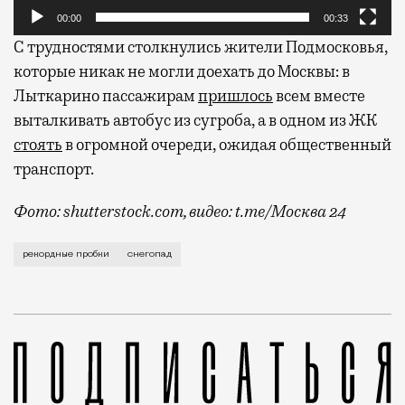
00:00
00:33
С трудностями столкнулись жители Подмосковья,
которые никак не могли доехать до Москвы: в
Лыткарино пассажирам
пришлось
всем вместе
выталкивать автобус из сугроба, а в одном из ЖК
стоять
в огромной очереди, ожидая общественный
транспорт.
Фото: shutterstock.com, видео: t.me/Москва 24
По прогнозам синоптиков, мести будет целый день —
рекордные пробки
снегопад