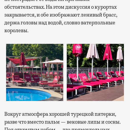
обстоятельствах. На этом дискуссия о курортах
закрывается, и обе изображают ленивый брасс,
держа головы над водой, словно ватерпольные
королевы.
Вокруг атмосфера хорошей турецкой пятерки,
разве что вместо пальм — вековые липы и сосны.
Под открытым небом — два прямоугольных