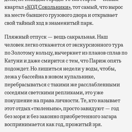
квартал
«КОД Сокольники»
, тот самый, что вырос
на месте бывшего грузового двора и открывает
свой тайный ход в знаменитый парк.
Пляжный отпуск — вещь сакральная. Наш
человек легко откажется от экскурсионного тура
по Золотому кольцу, вычеркнет из планов сплав по
Катуни и даже смирится с тем, что Париж опять
подождет. Но лишиться недели у воды, чтобы,
лежа у бассейна в новом купальнике,
перебрасываться с такими же расслабленными
соседями светскими репликами, это уже
покушение на права личности. Те, кто называет
этот отдых «тюленьим», просто завидуют — год
без моря и без законно приобретенного загара
воспринимается как год, прожитый зря.