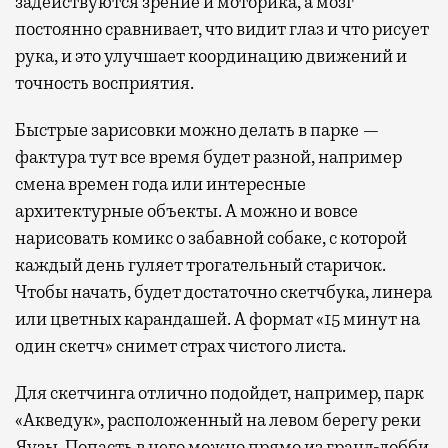
задействуются зрение и моторика, а мозг
постоянно сравнивает, что видит глаз и что рисует
рука, и это улучшает координацию движений и
точность восприятия.
Быстрые зарисовки можно делать в парке —
фактура тут все время будет разной, например
смена времен года или интересные
архитектурные объекты. А можно и вовсе
нарисовать комикс о забавной собаке, с которой
каждый день гуляет трогательный старичок.
Чтобы начать, будет достаточно скетчбука, линера
или цветных карандашей. А формат «15 минут на
один скетч» снимет страх чистого листа.
Для скетчинга отлично подойдет, например, парк
«Акведук», расположенный на левом берегу реки
Яузы. Попасть в него можно прямо из гранд-лобби