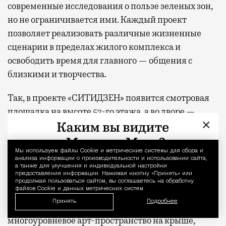
современные исследования о пользе зеленых зон,
но не ограничивается ими. Каждый проект
позволяет реализовать различные жизненные
сценарии в пределах жилого комплекса и
освободить время для главного — общения с
близкими и творчества.
Так, в проекте «СИТИДЗЕН» появится смотровая
площадка на высоте 57-го этажа, а во дворе —
×
крытые и открытые пространства для общения и
игровой партер с амфитеатром, где можно
отдыхать на ступеньках многочисленных
Мы используем файлы Сookie и метрические системы для сбора и
Уведомление 
анализа информации о производительности и использовании сайта,
лестниц, на пуфах и в сетчатых гамаках. В жилом
а также для улучшения и индивидуальной настройки
предоставления информации. Нажимая кнопку «Принять» или
комплексе «МИРА» — двухуровневое лобби с
продолжая пользоваться сайтом, вы соглашаетесь на обработку
файлов Cookie и данных метрических систем.
выходом в парк, фитнес-студией и всесезонной
Принять
Подробнее
чайной верандой во дворе. В «С5» —
многоуровневое арт-пространство на крыше,