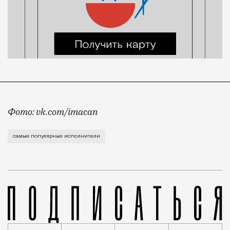
Фото: vk.com/imacan
Как часто в такси вы слышите музыку, которая нрав
самые популярные исполнители