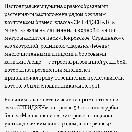
Настоящая жемчужина с разнообразными
растениями расположена рядом с жилым
комплексом бизнес-класса «СИТИДЗЕН». В 15
минутах езды на машине или в одной станции
метро находится парк «Покровское-Стрешнево» с
его экотропой, родником «Царевна Лебедь»,
многочисленными птицами и бобровыми
хатками. А еще — с отреставрированной усадьбой,
которая на протяжении многих лет
принадлежала роду Стрешневых, представители
которого были сподвижниками Петра I.
Большим количеством зелени примечателен и
сам «СИТИДЗЕН»: на кровле 56-этажного урбан-
блока «Маяк» появится смотровая площадка,
увитая девичьим виноградом, а на крыше 4-
этажного корпуса — коворкинг под открытым