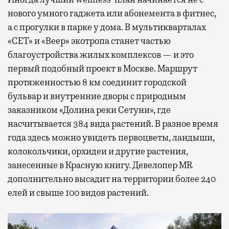
нового умного гаджета или абонемента в фитнес,
а с прогулки в парке у дома. В мультикварталах
«СЕТ» и «Веер» экотропа станет частью
благоустройства жилых комплексов — и это
первый подобный проект в Москве. Маршрут
протяженностью 8 км соединит городской
бульвар и внутренние дворы с природным
заказником «Долина реки Сетуни», где
насчитывается 384 вида растений. В разное время
года здесь можно увидеть первоцветы, ландыши,
колокольчики, орхидеи и другие растения,
занесенные в Красную книгу. Девелопер MR
дополнительно высадит на территории более 240
елей и свыше 100 видов растений.