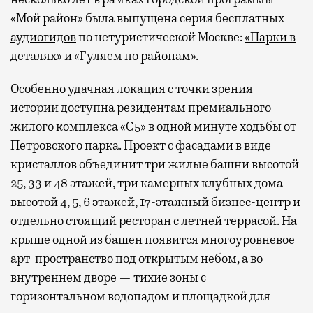
«Мой район» была выпущена серия бесплатных
аудиогидов
по нетуристической Москве:
«Парки в
деталях»
и
«Гуляем по районам»
.
Особенно удачная локация с точки зрения
истории доступна резидентам премиального
жилого комплекса «С5»
в одной минуте ходьбы от
Петровского парка. Проект с фасадами в виде
кристаллов объединит три жилые башни высотой
25, 33 и 48 этажей, три камерных клубных дома
высотой 4, 5, 6 этажей, 17-этажный бизнес-центр и
отдельно стоящий ресторан с летней террасой. На
крыше одной из башен появится многоуровневое
арт-пространство под открытым небом, а во
внутреннем дворе — тихие зоны с
горизонтальном водопадом и площадкой для