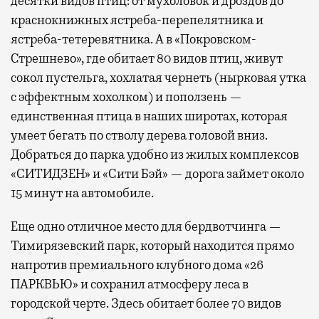
десятки видов птиц: от мухоловок и дроздов до
краснокнижных ястреба-перепелятника и
ястреба-тетеревятника. А в «Покровском-
Стрешнево», где обитает 80 видов птиц, живут
сокол пустельга, хохлатая чернеть (нырковая утка
с эффектным хохолком) и поползень —
единственная птица в наших широтах, которая
умеет бегать по стволу дерева головой вниз.
Добраться до парка удобно из жилых комплексов
«СИТИДЗЕН» и «Сити Бэй» — дорога займет около
15 минут на автомобиле.
Еще одно отличное место для бердвотчинга —
Тимирязевский парк, который находится прямо
напротив премиального клубного дома «26
ПАРКВЬЮ» и сохранил атмосферу леса в
городской черте. Здесь обитает более 70 видов