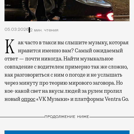
05.03.2026
2 мин. чтения
Как часто в такси вы слышите музыку, которая
нравится именно вам? Самый ожидаемый
ответ — почти никогда. Найти музыкальное
совпадение с водителем примерно так же сложно,
как разговориться с ним о погоде и не услышать
через минуту про теорию мирового заговора. Но
кое-какой свет на вкусы людей за рулем пролил
новый
опрос
«VK Музыки» и платформы Ventra Go.
ПРОДОЛЖЕНИЕ НИЖЕ