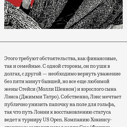
Современный путешественник часто берет
Этого требуют обстоятельства, как финансовые,
с собой не только чемодан, но и ноутбук.
так и семейные. С одной стороны, он по уши в
А ожидание рейса все чаще превращается
долгах, с другой — необходимо вернуть уважение
не в потерянное время, а в возможность
без пяти минут бывшей, но все еще любимой
спокойно закончить дела или спланировать
жены Стейси (Молли Шеннон) и взрослого сына
активности в путешествии, например
Лэнса (Джимми Татро). Собственно, Лэнс мечтает
забронировать нужные билеты и рестораны.
публично унизить папочку на поле для гольфа,
так что путь Лонни к восстановлению статуса
ведет к турниру US Open. Компанию Хокинсу-
Бизнес-зал становится местом, где можно