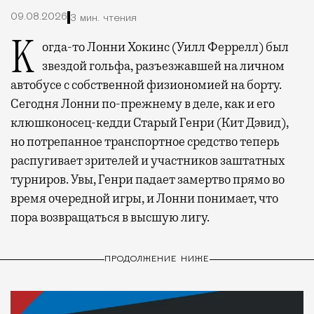
09.08.2026
3 мин. чтения
Когда-то Лонни Хокинс (Уилл Феррелл) был
звездой гольфа, разъезжавшей на личном
автобусе с собственной физиономией на борту.
Сегодня Лонни по-прежнему в деле, как и его
клюшконосец-кедди Старый Генри (Кит Дэвид),
но потрепанное транспортное средство теперь
распугивает зрителей и участников заштатных
турниров. Увы, Генри падает замертво прямо во
время очередной игры, и Лонни понимает, что
пора возвращаться в высшую лигу.
ПРОДОЛЖЕНИЕ НИЖЕ