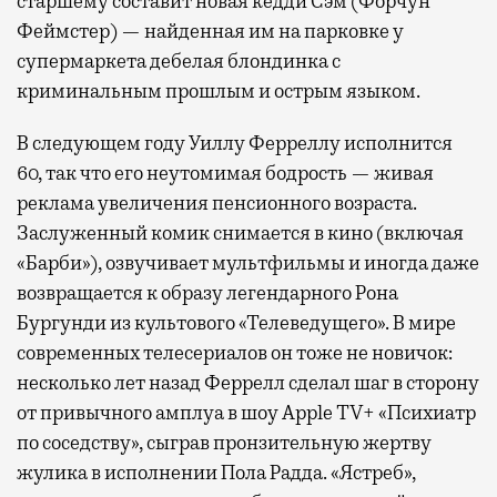
старшему составит новая кедди Сэм (Форчун
провести переговоры, поработать или просто
Феймстер) — найденная им на парковке у
выпить кофе, наблюдая сквозь панорамные
супермаркета дебелая блондинка с
окна за тем, как взлетают и садятся
криминальным прошлым и острым языком.
самолеты. В Москве нет недостатка
в лаунжах. В аэропортах их обычно
В следующем году Уиллу Ферреллу исполнится
несколько — в разных зонах воздушных
60, так что его неутомимая бодрость — живая
гаваней. На некоторых вокзалах — тоже.
реклама увеличения пенсионного возраста.
Лаунжи доступны на Ленинградском,
Заслуженный комик снимается в кино (включая
Павелецком, Казанском, Ярославском
«Барби»), озвучивает мультфильмы и иногда даже
и Курском вокзалах.
Попасть в бизнес-залы
возвращается к образу легендарного Рона
могут держатели карт Mir Supreme. Причем
Бургунди из культового «Телеведущего». В мире
не только в столице. Всего доступно более
современных телесериалов он тоже не новичок:
1000 бизнес-залов по всему миру.
несколько лет назад Феррелл сделал шаг в сторону
от привычного амплуа в шоу Apple TV+ «Психиатр
по соседству», сыграв пронзительную жертву
жулика в исполнении Пола Радда. «Ястреб»,