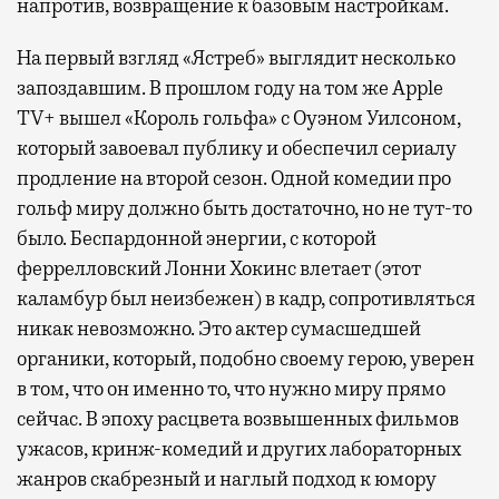
напротив, возвращение к базовым настройкам.
На первый взгляд «Ястреб» выглядит несколько
запоздавшим. В прошлом году на том же Apple
TV+ вышел «Король гольфа» с Оуэном Уилсоном,
который завоевал публику и обеспечил сериалу
продление на второй сезон. Одной комедии про
гольф миру должно быть достаточно, но не тут-то
было. Беспардонной энергии, с которой
феррелловский Лонни Хокинс влетает (этот
каламбур был неизбежен) в кадр, сопротивляться
никак невозможно. Это актер сумасшедшей
органики, который, подобно своему герою, уверен
в том, что он именно то, что нужно миру прямо
сейчас. В эпоху расцвета возвышенных фильмов
ужасов, кринж-комедий и других лабораторных
жанров скабрезный и наглый подход к юмору