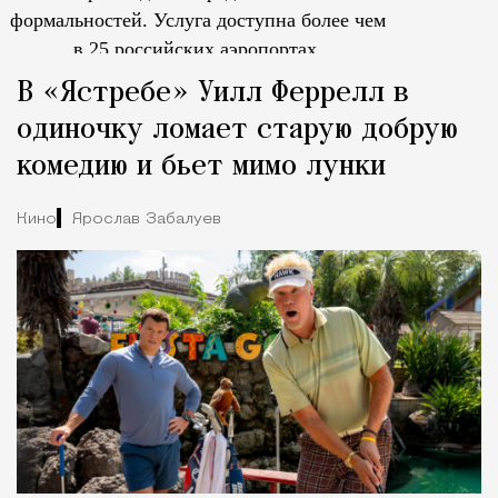
формальностей.
Услуга доступна более чем
в 25 российских аэропортах.
Tcпециальный проектКаждый москвич знает — отпуск нач
В «Ястребе» Уилл Феррелл в
одиночку ломает старую добрую
комедию и бьет мимо лунки
Кино
Ярослав Забалуев