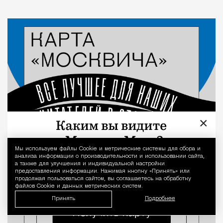
×
Мы используем файлы Сookie и метрические системы для сбора и
Уведомление 
анализа информации о производительности и использовании сайта,
а также для улучшения и индивидуальной настройки
предоставления информации. Нажимая кнопку «Принять» или
продолжая пользоваться сайтом, вы соглашаетесь на обработку
файлов Cookie и данных метрических систем.
Принять
Подробнее