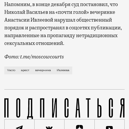
Напомним, в конце декабря суд постановил, что
Николай Васильев на «почти голой» вечеринке
Анастасии Ивлеевой нарушал общественный
порядок и распространял в соцсетях публикации,
направленные на пропаганду нетрадиционных
сексуальных отношений.
Фото: t.me/moscowcourts
Николай Васильев, известный под псевдонимом Vacio
Vacio
арест
вечерника
Ивлеева