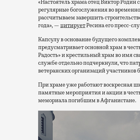
«Настоятель храма отец Виктор Родин 
регулярные богослужения во временно
рассчитываем завершить строительство
года», —
цитирует
Ресина его пресс-сл
Капсулу в основание будущего комплекс
предусматривает основной храм в чес
Радость» и крестильный храм во имя с
службе отдельно подчеркнули, что пат
ветеранских организаций участников б
При храме уже работают воскресная шк
памятные мероприятия и акции в честь
мемориала погибшим в Афганистане.