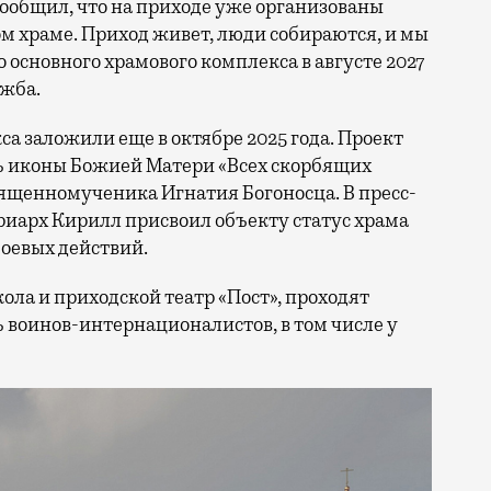
сообщил, что на приходе уже организованы
м храме. Приход живет, люди собираются, и мы
 основного храмового комплекса в августе 2027
ужба.
а заложили еще в октябре 2025 года. Проект
ть иконы Божией Матери «Всех скорбящих
вященномученика Игнатия Богоносца. В пресс-
риарх Кирилл присвоил объекту статус храма
оевых действий.
ола и приходской театр «Пост», проходят
 воинов-интернационалистов, в том числе у