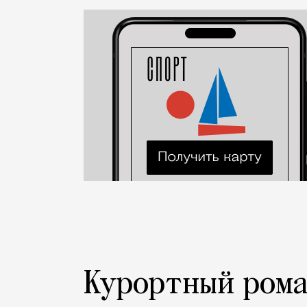
Новость
Николай Спиридонов
Город
Курортный рома