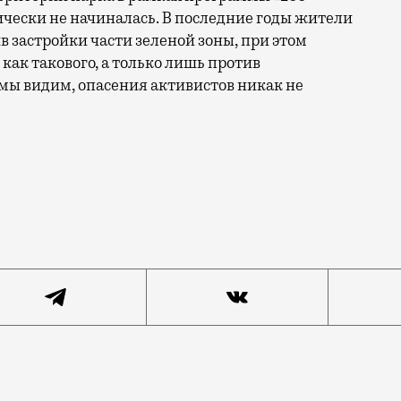
ически не начиналась. В последние годы жители
 застройки части зеленой зоны, при этом
как такового, а только лишь против
 мы видим, опасения активистов никак не
личном поле чаще всего говорит либо о программе «2