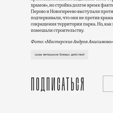
храмов», но стройка долгое время факт
Перово и Новогиреево выступали против
подчеркивали, что они не против храма 
сокращения территории парка. Но, как
помешали строительству.
Фото: «Мастерские Андрея Анисимова»
Владимир Ресин в последние годы в пуб
храм ветеранов боевых действий
Подписаться