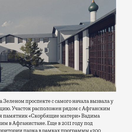
а Зеленом проспекте с самого начала вызвала у
цию. Участок расположен рядом с Афганским
тся памятник «Скорбящие матери» Вадима
м в Афганистане. Еще в 2011 году под
рритории парка в рамках программы «200