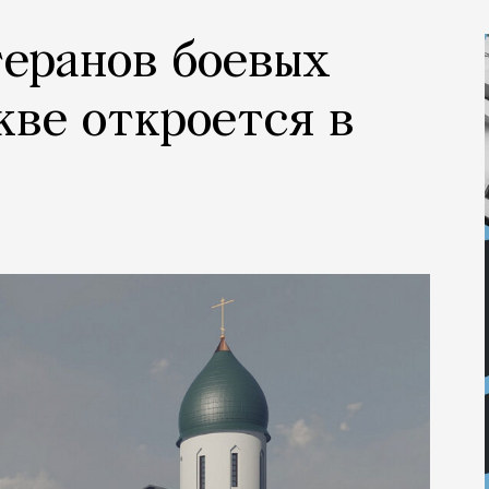
теранов боевых
кве откроется в