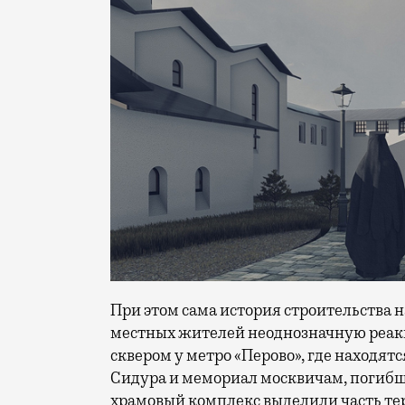
При этом сама история строительства н
местных жителей неоднозначную реак
сквером у метро «Перово», где находя
Сидура и мемориал москвичам, погибши
храмовый комплекс выделили часть те