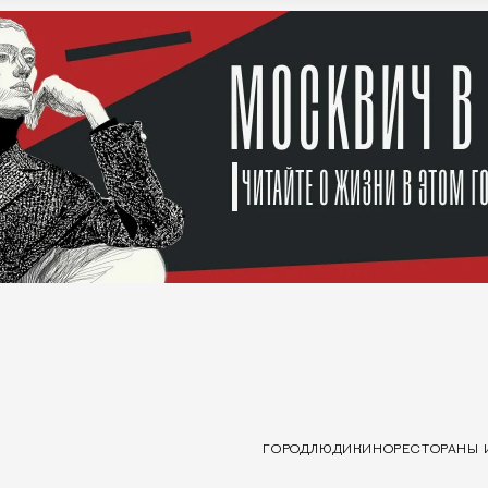
ГОРОД
ЛЮДИ
КИНО
РЕСТОРАНЫ 