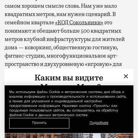
самом хорошем смысле слова. Нам уже мало
квадратных метров, нам нужен сценарий. В
семейном квартале
«КОД Сокольники»
это
понимают и обещают больше 500 квадратных
метров клубной инфраструктуры для жителей
дома — коворкинг, общественную гостиную,
фитнес-студию, многофункциональное арт-
пространство и двухуровневую «игровую» для
детей. А снаружи, через свой тихий вход, будет
×
легендарный парк со всем его курортным
хозяйством.
Мы используем файлы Сookie и метрические системы для сбора и
Уведомление 
анализа информации о производительности и использовании сайта,
а также для улучшения и индивидуальной настройки
предоставления информации. Нажимая кнопку «Принять» или
продолжая пользоваться сайтом, вы соглашаетесь на обработку
файлов Cookie и данных метрических систем.
Принять
Подробнее