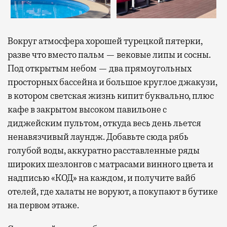
Вокруг атмосфера хорошей турецкой пятерки,
разве что вместо пальм — вековые липы и сосны.
Под открытым небом — два прямоугольных
просторных бассейна и большое круглое джакузи,
в котором светская жизнь кипит буквально, плюс
кафе в закрытом высоком павильоне с
диджейским пультом, откуда весь день льется
ненавязчивый лаундж. Добавьте сюда рябь
голубой воды, аккуратно расставленные ряды
широких шезлонгов с матрасами винного цвета и
надписью «КОД» на каждом, и получите вайб
отелей, где халаты не воруют, а покупают в бутике
на первом этаже.