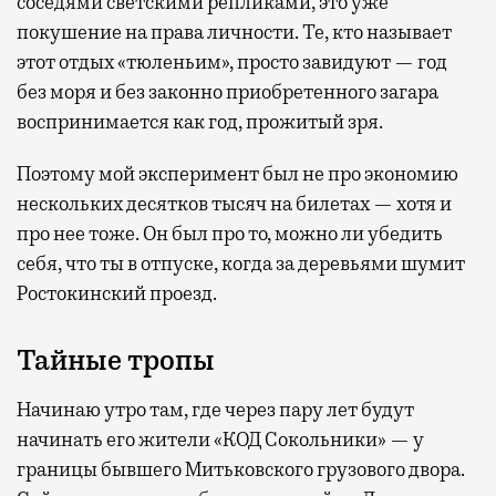
соседями светскими репликами, это уже
покушение на права личности. Те, кто называет
этот отдых «тюленьим», просто завидуют — год
без моря и без законно приобретенного загара
воспринимается как год, прожитый зря.
Поэтому мой эксперимент был не про экономию
нескольких десятков тысяч на билетах — хотя и
про нее тоже. Он был про то, можно ли убедить
себя, что ты в отпуске, когда за деревьями шумит
Ростокинский проезд.
Тайные тропы
Начинаю утро там, где через пару лет будут
начинать его жители «КОД Сокольники» — у
границы бывшего Митьковского грузового двора.