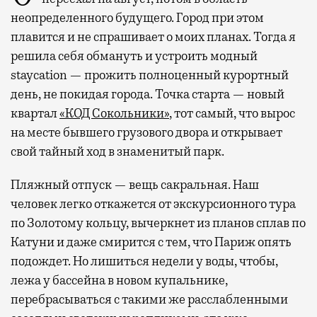
неопределенного будущего. Город при этом
плавится и не спрашивает о моих планах. Тогда я
решила себя обмануть и устроить модный
staycation — прожить полноценный курортный
день, не покидая города. Точка старта — новый
квартал
«КОД Сокольники»
, тот самый, что вырос
на месте бывшего грузового двора и открывает
свой тайный ход в знаменитый парк.
Пляжный отпуск — вещь сакральная. Наш
человек легко откажется от экскурсионного тура
по Золотому кольцу, вычеркнет из планов сплав по
Катуни и даже смирится с тем, что Париж опять
подождет. Но лишиться недели у воды, чтобы,
лежа у бассейна в новом купальнике,
перебрасываться с такими же расслабленными