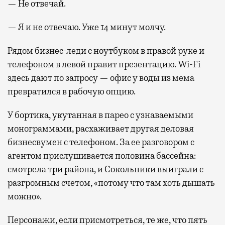
— Не отвечай.
— Я и не отвечаю. Уже 14 минут молчу.
Рядом бизнес-леди с ноутбуком в правой руке и
телефоном в левой правит презентацию. Wi-Fi
здесь дают по запросу — офис у воды из мема
превратился в рабочую опцию.
У бортика, укутанная в парео с узнаваемыми
монограммами, расхаживает другая деловая
бизнесвумен с телефоном. За ее разговором с
агентом прислушивается половина бассейна:
смотрела три района, и Сокольники выиграли с
разгромным счетом, «потому что там хоть дышать
можно».
Персонажи, если присмотреться, те же, что пять