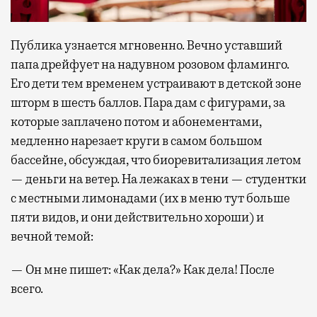
Публика узнается мгновенно. Вечно уставший
папа дрейфует на надувном розовом фламинго.
Его дети тем временем устраивают в детской зоне
шторм в шесть баллов. Пара дам с фигурами, за
которые заплачено потом и абонементами,
медленно нарезает круги в самом большом
бассейне, обсуждая, что биоревитализация летом
— деньги на ветер. На лежаках в тени — студентки
с местными лимонадами (их в меню тут больше
пяти видов, и они действительно хороши) и
вечной темой:
— Он мне пишет: «Как дела?» Как дела! После
всего.