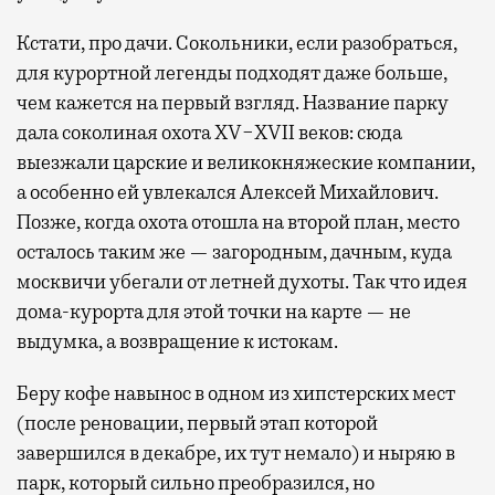
Кстати, про дачи. Сокольники, если разобраться,
для курортной легенды подходят даже больше,
чем кажется на первый взгляд. Название парку
дала соколиная охота XV−XVII веков: сюда
выезжали царские и великокняжеские компании,
а особенно ей увлекался Алексей Михайлович.
Позже, когда охота отошла на второй план, место
осталось таким же — загородным, дачным, куда
москвичи убегали от летней духоты. Так что идея
дома-курорта для этой точки на карте — не
выдумка, а возвращение к истокам.
Беру кофе навынос в одном из хипстерских мест
(после реновации, первый этап которой
завершился в декабре, их тут немало) и ныряю в
парк, который сильно преобразился, но