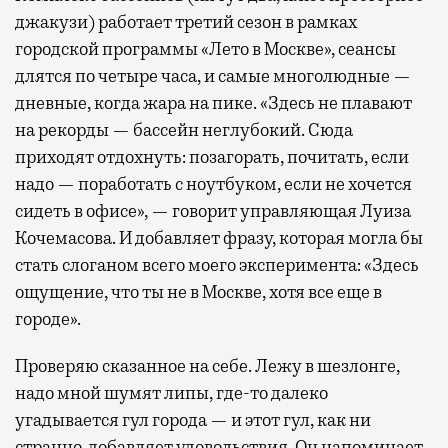
джакузи) работает третий сезон в рамках
городской программы «Лето в Москве», сеансы
длятся по четыре часа, и самые многолюдные —
дневные, когда жара на пике. «Здесь не плавают
на рекорды — бассейн неглубокий. Сюда
приходят отдохнуть: позагорать, почитать, если
надо — поработать с ноутбуком, если не хочется
сидеть в офисе», — говорит управляющая Луиза
Кочемасова. И добавляет фразу, которая могла бы
стать слоганом всего моего эксперимента: «Здесь
ощущение, что ты не в Москве, хотя все еще в
городе».
Проверяю сказанное на себе. Лежу в шезлонге,
надо мной шумят липы, где-то далеко
угадывается гул города — и этот гул, как ни
странно, добавляет удовольствия. Он напоминает,