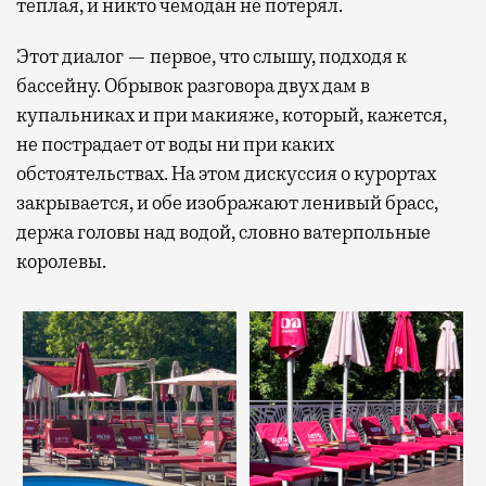
теплая, и никто чемодан не потерял.
Этот диалог — первое, что слышу, подходя к
бассейну. Обрывок разговора двух дам в
купальниках и при макияже, который, кажется,
не пострадает от воды ни при каких
обстоятельствах. На этом дискуссия о курортах
закрывается, и обе изображают ленивый брасс,
держа головы над водой, словно ватерпольные
королевы.