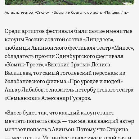
Артисты театра «Около», «Высокие братья», оркестр «Пакава Ить»
Среди артистов фестиваля были самые именитые
клоуны России: золотой состав «Лицедеев»,
любимцы Авиньонского фестиваля театр «Микос»,
обладатель премии Эдинбургского фестиваля
«Комик-Трест», «Высокие братья» Дениса
Васильева, тот самый гоголевский персонаж из
балабановского фильма «Про уродов и людей»
Анвар Либабов, основатель петербургского театра
«Семьянюки» Александр Гусаров.
«Здесь будет так, что каждый клоун станет
мечтать попасть сюда — так же, как каждый актер
мечтает попасть в Авиньон. Потому что Старица
— место силы. Мы на фестивале уже второй раз, и