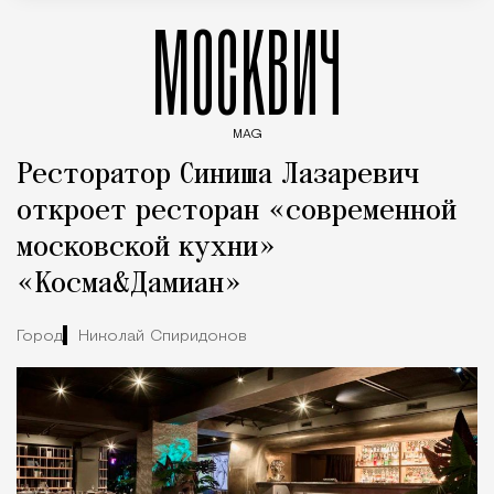
МОСКВИЧ
MAG
Введите ключевые слова для поиска статей
Ресторатор Синиша Лазаревич
откроет ресторан «современной
московской кухни»
«Косма&Дамиан»
Город
Николай Спиридонов