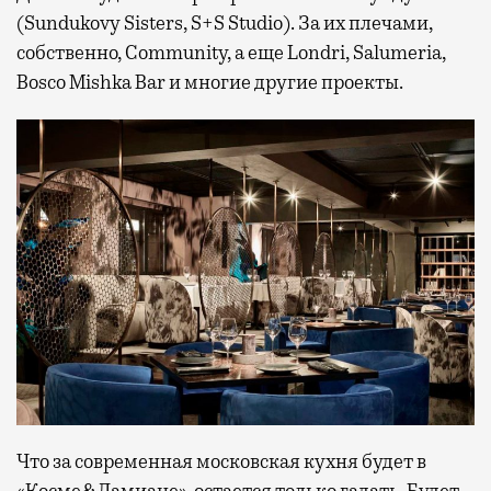
(Sundukovy Sisters, S+S Studio). За их плечами,
собственно, Community, а еще Londri, Salumeria,
Bosco Mishka Bar и многие другие проекты.
Что за современная московская кухня будет в
«Косме&Дамиане», остается только гадать. Будет