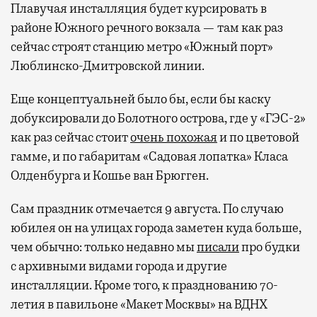
Плавучая инсталляция будет курсировать в
районе Южного речного вокзала — там как раз
сейчас строят станцию метро «Южный порт»
Люблинско-Дмитровской линии.
Еще концептуальней было бы, если бы каску
добуксировали до Болотного острова, где у «ГЭС-2»
как раз сейчас стоит
очень похожая
и по цветовой
гамме, и по габаритам «Садовая лопатка» Класа
Олденбурга и Кошье ван Брюгген.
Сам праздник отмечается 9 августа. По случаю
юбилея он на улицах города заметен куда больше,
чем обычно: только недавно мы
писали
про будки
с архивными видами города и другие
инсталляции. Кроме того, к празднованию 70-
летия в павильоне «Макет Москвы» на ВДНХ