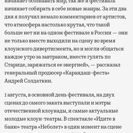
начинает осознавать мир, так же и фестиваль
начинает собирать в себе новые жанры. За эти два
дня я получил немало комментариев от артистов,
что атмосфера настолько крутая, что такой
больше нет ни на одном фестивале в России — они
не только вместе выходили на сцену во время
клоунского дивертисмента, но и могли общаться
каждое утро за завтраком, вместе гулять по
Старице, заряжаться ее энергией», — рассказал
генеральный продюсер «Карандаш-феста»
Андрей Солдаткин.
1 августа, в основной день фестиваля, на двух
сценах до самого заката выступали и мэтры
отечественной клоунады, и самые актуальные
молодые клоун-театры. В спектакле «Идите в
баню» театра «Неболет» в один момент на сцене