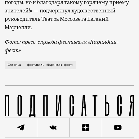
погоды, но и благодаря такому горячему приему
зрителей!» — подчеркнул художественный
руководитель Театра Моссовета Евгений
Марчелли.
Фото: пресс-служба фестиваля «Карандаш-
фест»
В минувший уикенд маленькая Старица в Тверской об
Старица
фестиваль «Карандаш-фест»