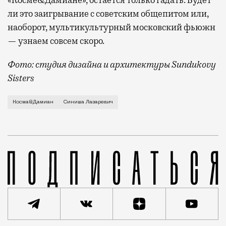
ли это заигрывание с советским общепитом или,
наоборот, мультикультурный московский фьюжн
— узнаем совсем скоро.
Фото: студия дизайна и архитектуры Sundukovy
Sisters
Ресторатор и музыкальный промоутер Синиша Лазарев
Косма&Дамиан
Синиша Лазаревич