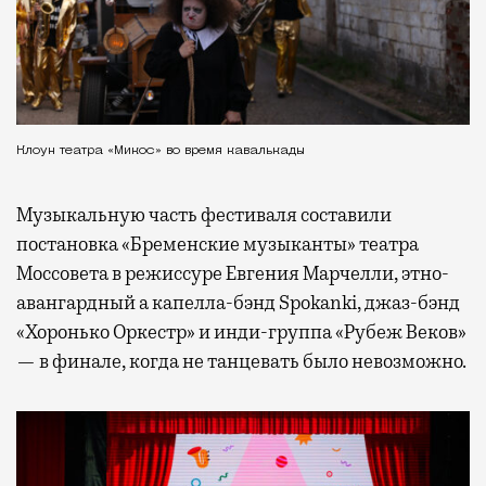
Клоун театра «Микос» во время кавалькады
Музыкальную часть фестиваля составили
постановка «Бременские музыканты» театра
Моссовета в режиссуре Евгения Марчелли, этно-
авангардный а капелла-бэнд Spokanki, джаз-бэнд
«Хоронько Оркестр» и инди-группа «Рубеж Веков»
— в финале, когда не танцевать было невозможно.