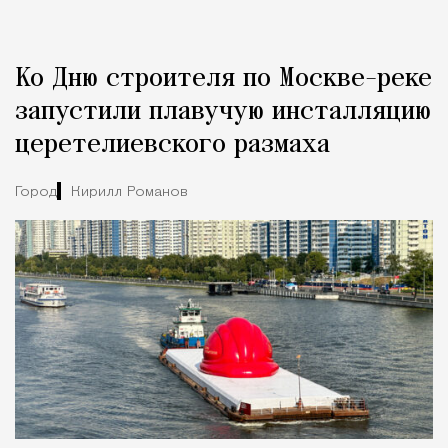
Реклама
Редакция Москвич Mag
Ко Дню строителя по Москве-реке
Город
запустили плавучую инсталляцию
церетелиевского размаха
Город
Кирилл Романов