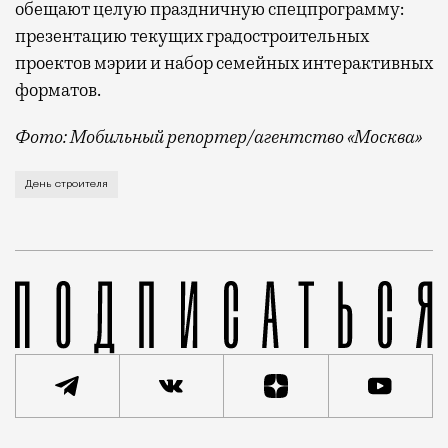
обещают целую праздничную спецпрограмму:
презентацию текущих градостроительных
проектов мэрии и набор семейных интерактивных
форматов.
Фото: Мобильный репортер/агентство «Москва»
Это каска в фирменных цветах департамента строит
День строителя