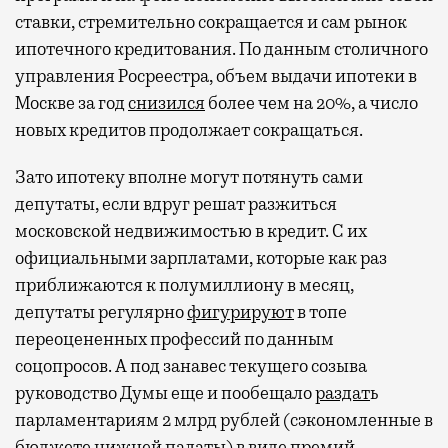
ставки, стремительно сокращается и сам рынок
ипотечного кредитования. По данным столичного
управления Росреестра, объем выдачи ипотеки в
Москве за год
снизился
более чем на 20%, а число
новых кредитов продолжает сокращаться.
Зато ипотеку вполне могут потянуть сами
депутаты, если вдруг решат разжиться
московской недвижимостью в кредит. С их
официальными зарплатами, которые как раз
приближаются к полумиллиону в месяц,
депутаты регулярно
фигурируют
в топе
переоцененных профессий по данным
соцопросов. А под занавес текущего созыва
руководство Думы еще и пообещало
раздат
ь
парламентариям 2 млрд рублей (сэкономленные в
бюджете нижней палаты) в виде премий.