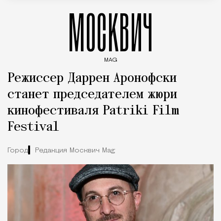
МОСКВИЧ
MAG
Введите ключевые слова для поиска статей
Режиссер Даррен Аронофски
станет председателем жюри
кинофестиваля Patriki Film
Festival
Город
Редакция Москвич Mag