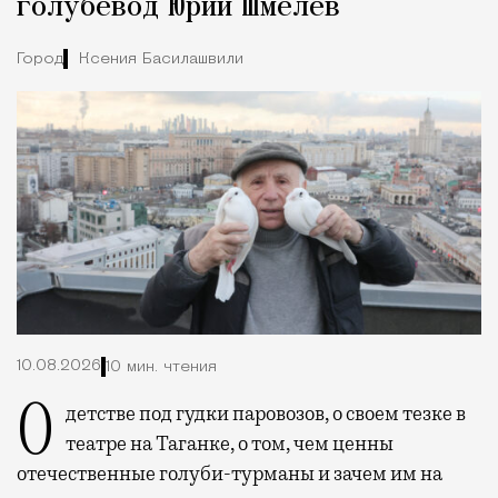
голубевод Юрий Шмелев
Город
Ксения Басилашвили
10.08.2026
10 мин. чтения
О детстве под гудки паровозов, о своем тезке в
театре на Таганке, о том, чем ценны
отечественные голуби-турманы и зачем им на