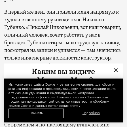
В первый же день они привели меня напрямую к
художественному руководителю Николаю
Губенко: «Николай Николаевич, вот наш товарищ,
отличный человек, хочет работать у нас в
бригаде». Губенко открыл мою трудовую книжку,
посмотрел на записи и удивился — там значились
только инженерные должности: конструктор,
инженер. Он с улыбкой спросил: «А ты хоть
×
представляешь, что такое монтировщик сцены?» Я
ответил, что это примерно как грузчик в
Мы используем файлы Сookie и метрические системы для сбора и
Уведомление 
мебельном магазине. Губенко посмеялся, вернул
анализа информации о производительности и использовании сайта,
а также для улучшения и индивидуальной настройки
мне документы и сказал: «Ну я тебя предупредил.
предоставления информации. Нажимая кнопку «Принять» или
продолжая пользоваться сайтом, вы соглашаетесь на обработку
Иди к директору оформляться». Так я и стал
файлов Cookie и данных метрических систем.
частью коллектива.
Принять
Подробнее
Со временем я по-настоящему втянулся, мне