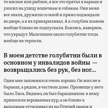
то мясное или рыбное, я все это прятал в карман и
уносил на улицу кошечкам и собакам. Они меня
все знали, дружили со мной и прямо поджидали
во дворе, а я их прикармливал. А к голубям хозяева
вообще близко не подпускали. Боялись, наверное,
что украдут. Мальчишек около голубятни тогда
вообще не терпели.
В моем детстве голубятни были в
основном у инвалидов войны —
возвращались без рук, без ног…
Один мне запомнился очень хорошо. Он жил не в
бараках, а рядом, в частном доме. Прозвище у него
было Лиса. Видимо, он был барышником: к нему
приносили ворованных кур, а он ближе к
выходным оттаскивал их на Птичий рынок и