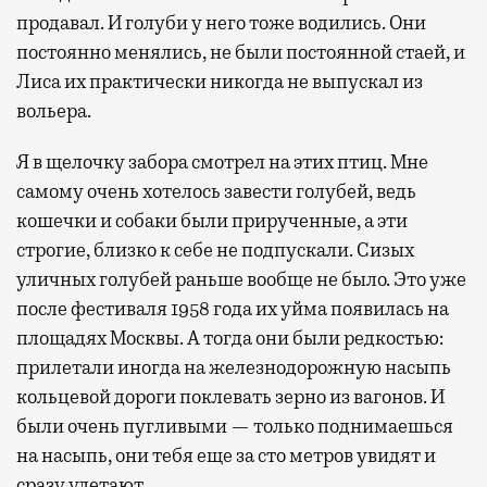
продавал. И голуби у него тоже водились. Они
постоянно менялись, не были постоянной стаей, и
Лиса их практически никогда не выпускал из
вольера.
Я в щелочку забора смотрел на этих птиц. Мне
самому очень хотелось завести голубей, ведь
кошечки и собаки были прирученные, а эти
строгие, близко к себе не подпускали. Сизых
уличных голубей раньше вообще не было. Это уже
после фестиваля 1958 года их уйма появилась на
площадях Москвы. А тогда они были редкостью:
прилетали иногда на железнодорожную насыпь
кольцевой дороги поклевать зерно из вагонов. И
были очень пугливыми — только поднимаешься
на насыпь, они тебя еще за сто метров увидят и
сразу улетают.