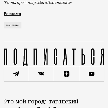
Фото: пресс-служба «Технопарка»
Рекламные кампании техники редко выходят за рамк
Реклама
технопарк
Реклама
Редакция Москвич Mag
Это мой город: таганский
Город