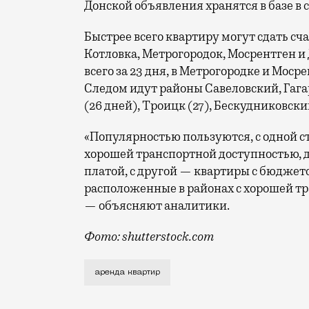
Донской объявления хранятся в базе в с
Быстрее всего квартиру могут сдать с
Котловка, Метрогородок, Мосрентген и
всего за 23 дня, в Метрогородке и Мосре
Следом идут районы Савеловский, Гаг
(26 дней), Троицк (27), Бескудниковск
«Популярностью пользуются, с одной с
хорошей транспортной доступностью, да
платой, с другой — квартиры с бюджето
расположенные в районах с хорошей тр
— объясняют аналитики.
Фото: shutterstock.com
Чаще всего это, разумеется, самые деш
аренда квартир