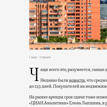
1 мин. чтения
Чаще всего это, разумеется, самы
Недавно были
новости
, что сред
до 133 дней. Покупателей на недвижим
На рынке аренды срок сдачи тоже може
«ЦИАН.Аналитики» Елена Лапшина, в р