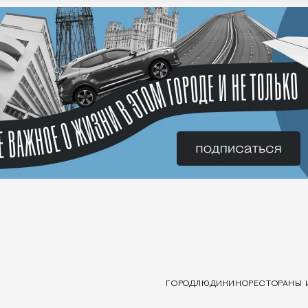
ГОРОД
ЛЮДИ
КИНО
РЕСТОРАНЫ 