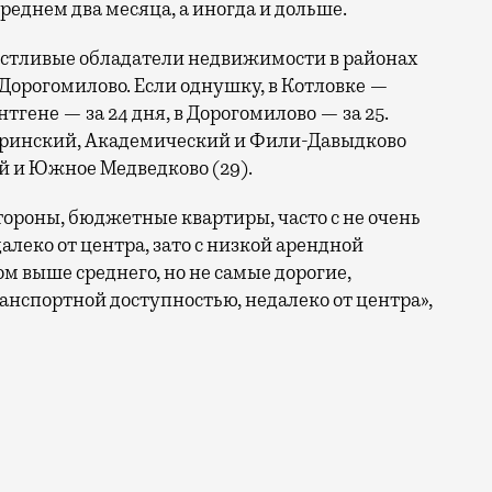
реднем два месяца, а иногда и дольше.
частливые обладатели недвижимости в районах
 Дорогомилово. Если однушку, в Котловке —
нтгене — за 24 дня, в Дорогомилово — за 25.
аринский, Академический и Фили-Давыдково
ий и Южное Медведково (29).
тороны, бюджетные квартиры, часто с не очень
леко от центра, зато с низкой арендной
м выше среднего, но не самые дорогие,
анспортной доступностью, недалеко от центра»,
евые варианты не в самом центре города. Недавно был