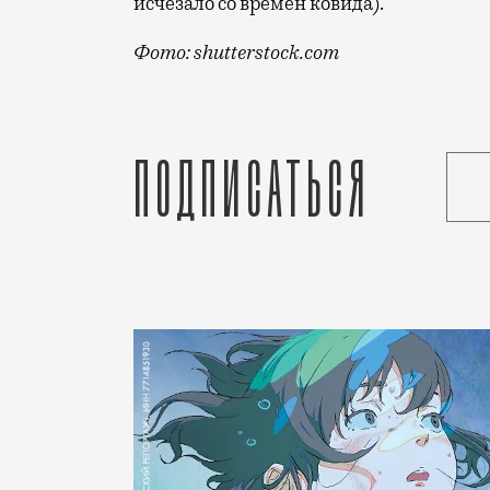
исчезало со времен ковида).
Фото: shutterstock.com
Маски пока рекомендовали носить тольк
Подписаться
Статья
Редакция Москвич Mag
Город