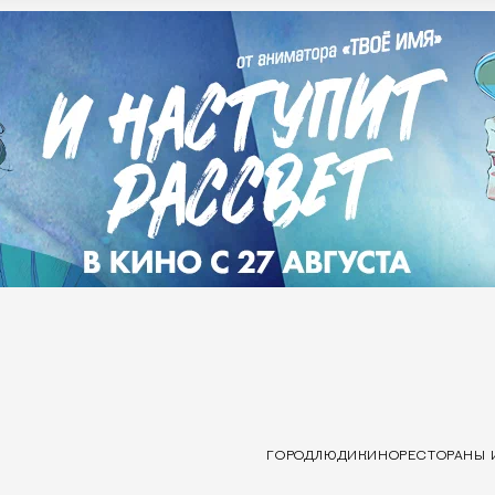
ГОРОД
ЛЮДИ
КИНО
РЕСТОРАНЫ 