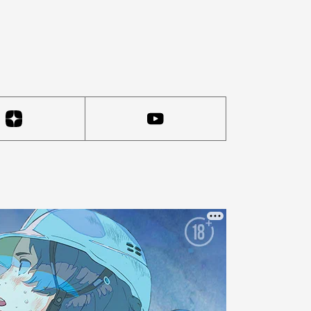
аемости ОРВИ и гриппом выросли на 35%. При этом бол