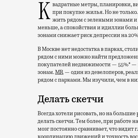
Квадратные метры, планировки, вид из окон. Конечно, на это обращают внимание
при покупке жилья. Но не только.
жить рядом с зелеными зонами и
меньше, а спокойствия и идиллии боль
зонами снижает риск депрессии на 20%
В Москве нет недостатка в парках, стол
рядом с ними можно найти предложен
покупателей недвижимости — 55%* — г
зонам.
MR
— один из девелоперов, реа
рядом с парками. Мы изучили, чем в ни
Делать скетчи
Всегда хотели рисовать, но на большие
делать скетчи. Тем более, при работе 
мозг постоянно сравнивает, что видит г
координацию движений и точность во