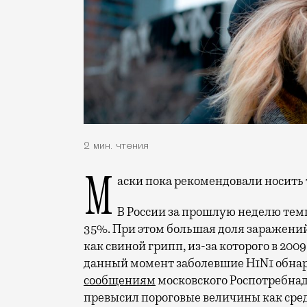
2 мин. чтения
Маски пока рекомендовали носить 
В России за прошлую неделю тем
35%. При этом большая доля заражений
как свиной грипп, из-за которого в 200
данный момент заболевшие H1N1 обнару
сообщениям
московского Роспотребнадз
превысил пороговые величины как среди 