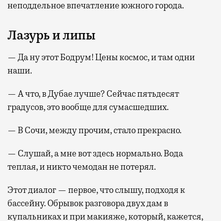
неподдельное впечатление южного города.
Лазурь и липы
— Да ну этот Бодрум! Цены космос, и там одни
наши.
— А что, в Дубае лучше? Сейчас пятьдесят
градусов, это вообще для сумасшедших.
— В Сочи, между прочим, стало прекрасно.
— Слушай, а мне вот здесь нормально. Вода
теплая, и никто чемодан не потерял.
Этот диалог — первое, что слышу, подходя к
бассейну. Обрывок разговора двух дам в
купальниках и при макияже, который, кажется,