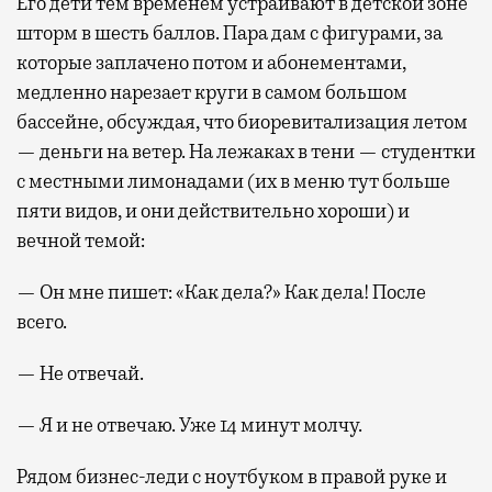
Его дети тем временем устраивают в детской зоне
шторм в шесть баллов. Пара дам с фигурами, за
которые заплачено потом и абонементами,
медленно нарезает круги в самом большом
бассейне, обсуждая, что биоревитализация летом
— деньги на ветер. На лежаках в тени — студентки
с местными лимонадами (их в меню тут больше
пяти видов, и они действительно хороши) и
вечной темой:
— Он мне пишет: «Как дела?» Как дела! После
всего.
— Не отвечай.
— Я и не отвечаю. Уже 14 минут молчу.
Рядом бизнес-леди с ноутбуком в правой руке и