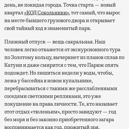
день, не покидая города. Точка старта — новый
квартал
«КОД Сокольники»
, тот самый, что вырос
на месте бывшего грузового двора и открывает
свой тайный ход в знаменитый парк.
Пляжный отпуск — вещь сакральная. Наш
человек легко откажется от экскурсионного тура
по Золотому кольцу, вычеркнет из планов сплав по
Катуни и даже смирится с тем, что Париж опять
подождет. Но лишиться недели у воды, чтобы,
лежа у бассейна в новом купальнике,
перебрасываться с такими же расслабленными
соседями светскими репликами, это уже
покушение на права личности. Те, кто называет
этот отдых «тюленьим», просто завидуют — год
без моря и без законно приобретенного загара
воспринимается как год, прожитый зря.