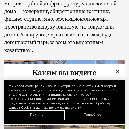
метров клубной инфраструктуры для жителей
дома — коворкинг, общественную гостиную,
фитнес-студию, многофункциональное арт-
пространство и двухуровневую «игровую» для
детей. А снаружи, через свой тихий вход, будет
легендарный парк со всем его курортным
хозяйством.
×
Мы используем файлы Сookie и метрические системы для сбора и
Уведомление 
анализа информации о производительности и использовании сайта,
а также для улучшения и индивидуальной настройки
предоставления информации. Нажимая кнопку «Принять» или
продолжая пользоваться сайтом, вы соглашаетесь на обработку
файлов Cookie и данных метрических систем.
Принять
Подробнее