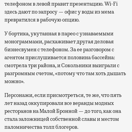
телефоном в левой правит презентацию. Wi-Fi
здесь дают по запросу — офис у воды из мема
превратился в рабочую опцию.
У бортика, укутанная в парео с узнаваемыми
монограммами, расхаживает другая деловая
бизнесвумен с телефоном. За ее разговором с
агентом прислушивается половина бассейна:
смотрела три района, и Сокольники выиграли с
разгромным счетом, «потому что там хоть дышать
можно».
Персонажи, если присмотреться, те же, что пять
лет назад оккупировали все веранды модных
ресторанов на Малой Бронной — до того, как она
стала заложницей собственной славы и местом
паломничества толп блогеров.