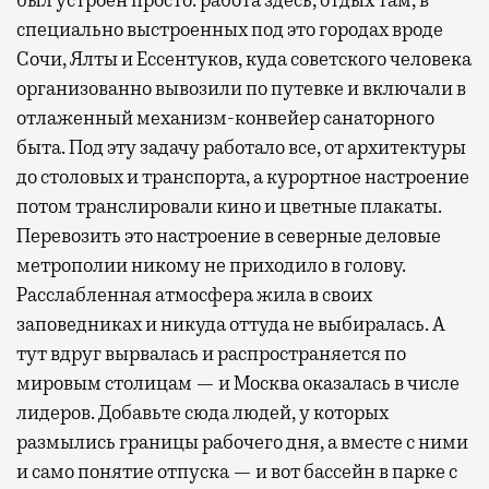
был устроен просто: работа здесь, отдых там, в
специально выстроенных под это городах вроде
Сочи, Ялты и Ессентуков, куда советского человека
организованно вывозили по путевке и включали в
отлаженный механизм-конвейер санаторного
быта. Под эту задачу работало все, от архитектуры
до столовых и транспорта, а курортное настроение
потом транслировали кино и цветные плакаты.
Перевозить это настроение в северные деловые
метрополии никому не приходило в голову.
Расслабленная атмосфера жила в своих
заповедниках и никуда оттуда не выбиралась. А
тут вдруг вырвалась и распространяется по
мировым столицам — и Москва оказалась в числе
лидеров. Добавьте сюда людей, у которых
размылись границы рабочего дня, а вместе с ними
и само понятие отпуска — и вот бассейн в парке с