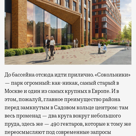
До бассейна отсюда идти прилично. «Сокольники»
— парк огромный: как-никак, самый старый в
Москве и один из самых крупных в Европе. И в
этом, пожалуй, главное преимущество района
перед замкнутым в Садовом кольце центром: там
весь променад — два круга вокруг небольшого
пруда, здесь же — 490 гектаров, которые к тому же
переосмысляют под современные запросы