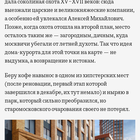
дала соколиная охота XV−XVII веков: сюда
выезжали царские и великокняжеские компании,
а особенно ей увлекался Алексей Михайлович.
Позже, когда охота отошла на второй план, место
осталось таким же — загородным, дачным, куда
москвичи убегали от летней духоты. Так что идея
дома-курорта для этой точки на карте — не
выдумка, а возвращение к истокам.
Беру кофе навынос в одном из хипстерских мест
(после реновации, первый этап которой
завершился в декабре, их тут немало) и ныряю в
парк, который сильно преобразился, но
старомосковского очарования своего не потерял.