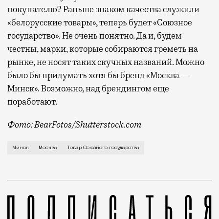
покупателю? Раньше знаком качества служили
«белорусские товары», теперь будет «Союзное
государство». Не очень понятно. Да и, будем
честны, марки, которые собираются греметь на
рынке, не носят таких скучных названий. Можно
было бы придумать хотя бы бренд «Москва —
Минск». Возможно, над брендингом еще
поработают.
Фото: BearFotos/Shutterstock.com
Термин «Союзное государство» существует с незапам
Минск
Москва
Товар Союзного государства