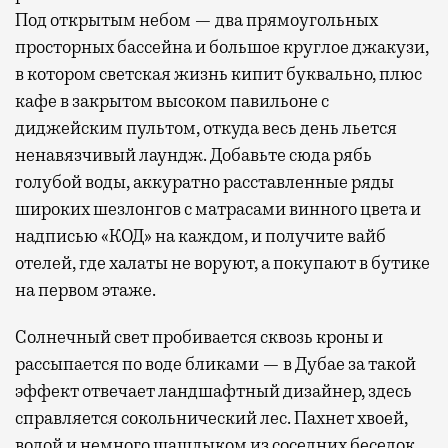
Под открытым небом — два прямоугольных
просторных бассейна и большое круглое джакузи,
в котором светская жизнь кипит буквально, плюс
кафе в закрытом высоком павильоне с
диджейским пультом, откуда весь день льется
ненавязчивый лаундж. Добавьте сюда рябь
голубой воды, аккуратно расставленные ряды
широких шезлонгов с матрасами винного цвета и
надписью «КОД» на каждом, и получите вайб
отелей, где халаты не воруют, а покупают в бутике
на первом этаже.
Солнечный свет пробивается сквозь кроны и
рассыпается по воде бликами — в Дубае за такой
эффект отвечает ландшафтный дизайнер, здесь
справляется сокольнический лес. Пахнет хвоей,
водой и немного шашлыком из соседних беседок