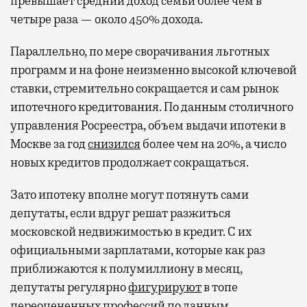
превышает средний доход семьи более чем в
четыре раза — около 450% дохода.
Параллельно, по мере сворачивания льготных
программ и на фоне неизменно высокой ключевой
ставки, стремительно сокращается и сам рынок
ипотечного кредитования. По данным столичного
управления Росреестра, объем выдачи ипотеки в
Москве за год
снизился
более чем на 20%, а число
новых кредитов продолжает сокращаться.
Зато ипотеку вполне могут потянуть сами
депутаты, если вдруг решат разжиться
московской недвижимостью в кредит. С их
официальными зарплатами, которые как раз
приближаются к полумиллиону в месяц,
депутаты регулярно
фигурируют
в топе
переоцененных профессий по данным