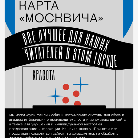
Мы используем файлы Сookie и метрические системы для сбора и
Уведомление 
анализа информации о производительности и использовании сайта,
а также для улучшения и индивидуальной настройки
предоставления информации. Нажимая кнопку «Принять» или
продолжая пользоваться сайтом, вы соглашаетесь на обработку