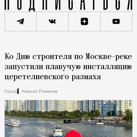
Реклама
Редакция Москвич Mag
Ко Дню строителя по Москве-реке
Город
запустили плавучую инсталляцию
церетелиевского размаха
Город
Кирилл Романов