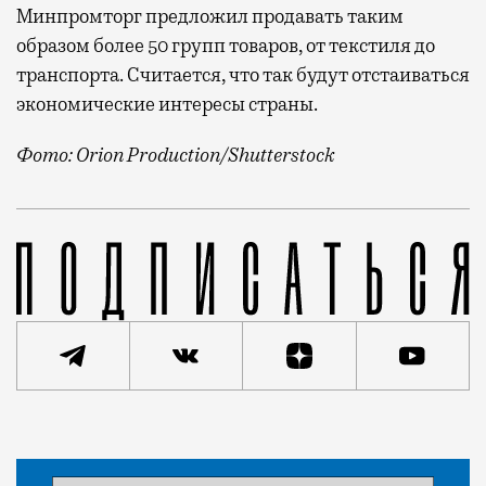
Минпромторг предложил продавать таким
образом более 50 групп товаров, от текстиля до
транспорта. Считается, что так будут отстаиваться
экономические интересы страны.
Фото: Orion Production/Shutterstock
Из-за санкций страну может наводнить дешевый и не
Статья
Редакция Москвич Mag
Город