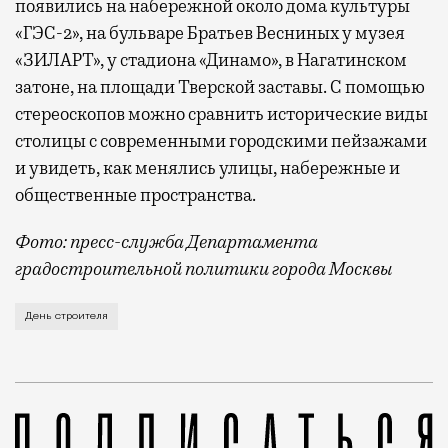
появились на набережной около дома культуры
«ГЭС-2», на бульваре Братьев Весниных у музея
«ЗИЛАРТ», у стадиона «Динамо», в Нагатинском
затоне, на площади Тверской заставы. С помощью
стереоскопов можно сравнить исторические виды
столицы с современными городскими пейзажами
и увидеть, как менялись улицы, набережные и
общественные пространства.
Фото: пресс-служба Департамента
градостроительной политики города Москвы
В этом году профессиональный праздник День строи
День строителя