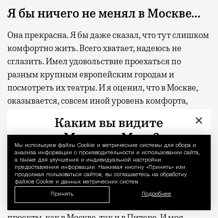
Я бы ничего не менял в Москве…
Она прекрасна. Я бы даже сказал, что тут слишком
комфортно жить. Всего хватает, надеюсь не
сглазить. Имел удовольствие проехаться по
разным крупным европейским городам и
посмотреть их театры. И я оценил, что в Москве,
оказывается, совсем иной уровень комфорта,
сервиса, чистоты. А культура кофеен и ресторанов
×
в Москве вообще ушла лет на десять вперед — все
свои приоритеты в питании можно удовлетворить
Мы используем файлы Сookie и метрические системы для сбора и
Уведомление 
на раз-два.
анализа информации о производительности и использовании сайта,
а также для улучшения и индивидуальной настройки
предоставления информации. Нажимая кнопку «Принять» или
продолжая пользоваться сайтом, вы соглашаетесь на обработку
Сейчас я живу на два города…
файлов Cookie и данных метрических систем.
Принять
Подробнее
Получилось это очень просто, у меня появились
проекты, как в Москве, так и в Питере. И моя