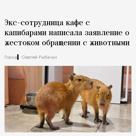
Реклама
Редакция Москвич Mag
Экс-сотрудница кафе с
Город
капибарами написала заявление о
жестоком обращении с животными
Город
Сергей Рыбачук