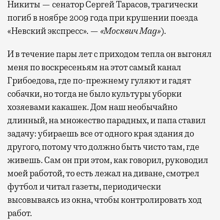
Никиты — сенатор Сергей Тарасов, трагически
погиб в ноябре 2009 года при крушении поезда
«Невский экспресс». —
«Москвич Mag»
).
И в течение пары лет с приходом тепла он выгонял
меня по воскресеньям на этот самый канал
Грибоедова, где по-прежнему гуляют и гадят
собачки, но тогда не было культуры уборки
хозяевами какашек. Дом наш необычайно
длинный, на множество парадных, и папа ставил
задачу: убираешь все от одного края здания до
другого, потому что должно быть чисто там, где
живешь. Сам он при этом, как говорил, руководил
моей работой, то есть лежал на диване, смотрел
футбол и читал газеты, периодически
высовываясь из окна, чтобы контролировать ход
работ.