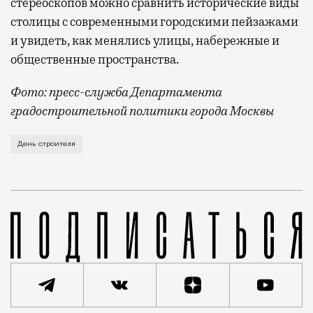
стереоскопов можно сравнить исторические виды
столицы с современными городскими пейзажами
и увидеть, как менялись улицы, набережные и
общественные пространства.
Фото: пресс-служба Департамента
градостроительной политики города Москвы
В этом году профессиональный праздник День строи
День строителя