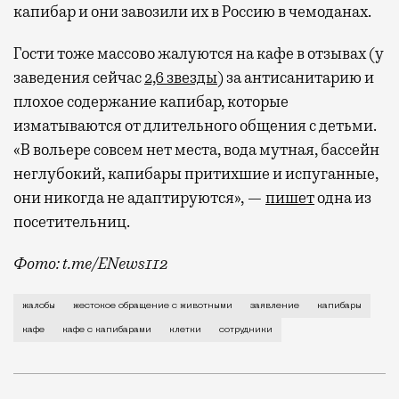
капибар и они завозили их в Россию в чемоданах.
Гости тоже массово жалуются на кафе в отзывах (у
заведения сейчас
2,6 звезды
) за антисанитарию и
плохое содержание капибар, которые
изматываются от длительного общения с детьми.
«В вольере совсем нет места, вода мутная, бассейн
неглубокий, капибары притихшие и испуганные,
они никогда не адаптируются», —
пишет
одна из
посетительниц.
Фото: t.me/ENews112
С момента открытия нового контактного кафе с капи
жалобы
жестокое обращение с животными
заявление
капибары
кафе
кафе с капибарами
клетки
сотрудники