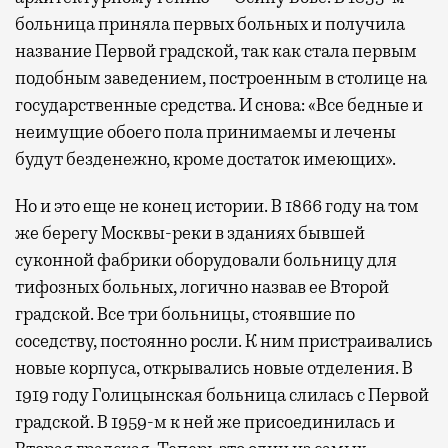
больница приняла первых больных и получила
название Первой градской, так как стала первым
подобным заведением, построенным в столице на
государственные средства. И снова: «Все бедные и
неимущие обоего пола принимаемы и лечены
будут безденежно, кроме достаток имеющих».
Но и это еще не конец истории. В 1866 году на том
же берегу Москвы-реки в зданиях бывшей
суконной фабрики оборудовали больницу для
тифозных больных, логично назвав ее Второй
градской. Все три больницы, стоявшие по
соседству, постоянно росли. К ним пристраивались
новые корпуса, открывались новые отделения. В
1919 году Голицынская больница слилась с Первой
градской. В 1959-м к ней же присоединилась и