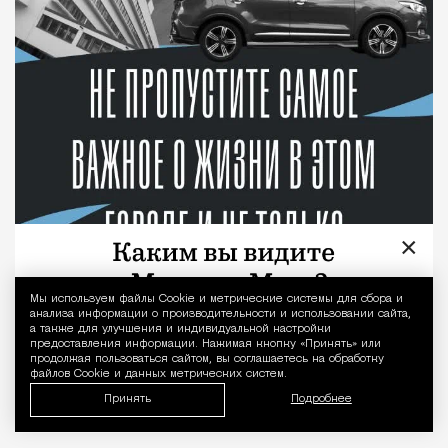
×
Мы используем файлы Сookie и метрические системы для сбора и
Уведомление 
анализа информации о производительности и использовании сайта,
а также для улучшения и индивидуальной настройки
предоставления информации. Нажимая кнопку «Принять» или
продолжая пользоваться сайтом, вы соглашаетесь на обработку
файлов Cookie и данных метрических систем.
Принять
Подробнее