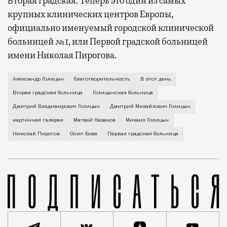
Вторая градская. Теперь это один из самых
крупных клинических центров Европы,
официально именуемый городской клинической
больницей №1, или Первой градской больницей
имени Николая Пирогова.
И москвичи, и жители великого российского Замкадь
Александр Голицын
благотворительность
В этот день
Вторая градская больница
Голицынская больница
Дмитрий Владимирович Голицын
Дмитрий Михайлович Голицын
картинная галерея
Матвей Казаков
Михаил Голицын
Николай Пирогов
Осип Бове
Первая градская больница