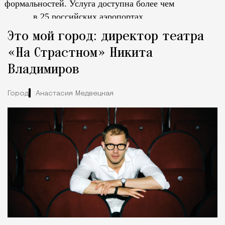
формальностей.
Услуга доступна более чем
в 25 российских аэропортах.
Tcпециальный проектКаждый москвич знает — отпуск нач
Это мой город: директор театра
«На Страстном» Никита
Владимиров
Город
Анастасия Медвецкая