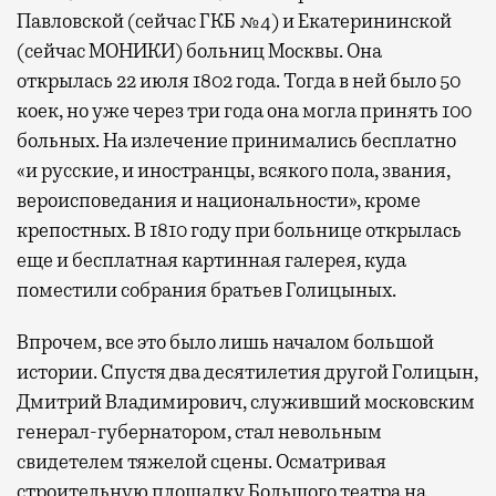
Павловской (сейчас ГКБ №4) и Екатерининской
(сейчас МОНИКИ) больниц Москвы. Она
открылась 22 июля 1802 года. Тогда в ней было 50
коек, но уже через три года она могла принять 100
больных. На излечение принимались бесплатно
«и русские, и иностранцы, всякого пола, звания,
вероисповедания и национальности», кроме
крепостных. В 1810 году при больнице открылась
еще и бесплатная картинная галерея, куда
поместили собрания братьев Голицыных.
Впрочем, все это было лишь началом большой
истории. Спустя два десятилетия другой Голицын,
Дмитрий Владимирович, служивший московским
генерал-губернатором, стал невольным
свидетелем тяжелой сцены. Осматривая
строительную площадку Большого театра на