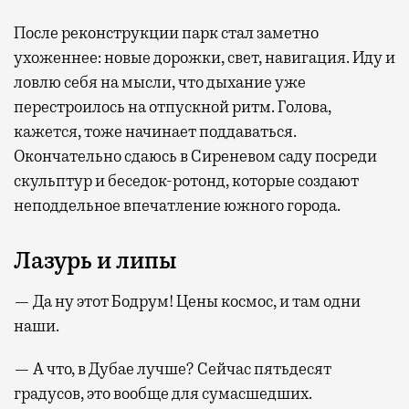
После реконструкции парк стал заметно
ухоженнее: новые дорожки, свет, навигация. Иду и
ловлю себя на мысли, что дыхание уже
перестроилось на отпускной ритм. Голова,
кажется, тоже начинает поддаваться.
Окончательно сдаюсь в Сиреневом саду посреди
скульптур и беседок-ротонд, которые создают
неподдельное впечатление южного города.
Лазурь и липы
— Да ну этот Бодрум! Цены космос, и там одни
наши.
— А что, в Дубае лучше? Сейчас пятьдесят
градусов, это вообще для сумасшедших.