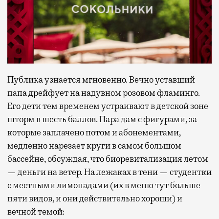
Публика узнается мгновенно. Вечно уставший
папа дрейфует на надувном розовом фламинго.
Его дети тем временем устраивают в детской зоне
шторм в шесть баллов. Пара дам с фигурами, за
которые заплачено потом и абонементами,
медленно нарезает круги в самом большом
бассейне, обсуждая, что биоревитализация летом
— деньги на ветер. На лежаках в тени — студентки
с местными лимонадами (их в меню тут больше
пяти видов, и они действительно хороши) и
вечной темой: