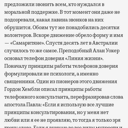
предложили звонить всем, кто нуждался в
моральной поддержке. В тот момент они даже не
подозревали, какая лавина звонков на них
обрушится. Обоим тут же понадобились десятки
волонтеров. Вскоре движение обрело форму и имя
— «Самаритяне». Спустя десять лет в Австралии
случилось то же самое. Преподобный Алан Уокер
основал телефон доверия «Линия жизни».
Поначалу принципы работы телефонов доверия
формулировали не психологи, а именно
священники. Один из пионеров этого движения
Гордон Хембли описал принципы работы
телефонного консультанта, перефразировав слова
апостола Павла: «Если я использую все лучшие
принципы консультирования, но у меня нет
любви или я ее не проявляю, то тогда я только зря
трачу слова. Если я вникаю во все виды мудрости и