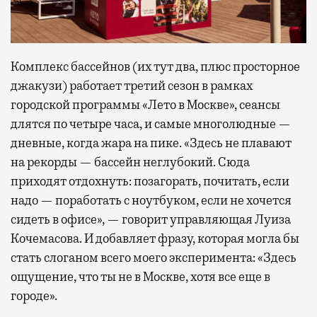
Комплекс бассейнов (их тут два, плюс просторное
джакузи) работает третий сезон в рамках
городской программы «Лето в Москве», сеансы
длятся по четыре часа, и самые многолюдные —
дневные, когда жара на пике. «Здесь не плавают
на рекорды — бассейн неглубокий. Сюда
приходят отдохнуть: позагорать, почитать, если
надо — поработать с ноутбуком, если не хочется
сидеть в офисе», — говорит управляющая Луиза
Кочемасова. И добавляет фразу, которая могла бы
стать слоганом всего моего эксперимента: «Здесь
ощущение, что ты не в Москве, хотя все еще в
городе».