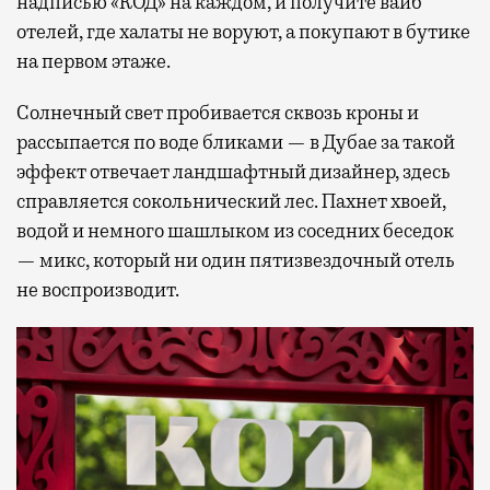
надписью «КОД» на каждом, и получите вайб
отелей, где халаты не воруют, а покупают в бутике
на первом этаже.
Солнечный свет пробивается сквозь кроны и
рассыпается по воде бликами — в Дубае за такой
эффект отвечает ландшафтный дизайнер, здесь
справляется сокольнический лес. Пахнет хвоей,
водой и немного шашлыком из соседних беседок
— микс, который ни один пятизвездочный отель
не воспроизводит.