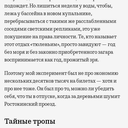
подождет. Но лишиться недели у воды, чтобы,
лежа у бассейна в новом купальнике,
перебрасываться с такими же расслабленными
соседями светскими репликами, это уже
покушение на права личности. Те, кто называет
этот отдых «тюленьим», просто завидуют — год
без моря и без законно приобретенного загара
воспринимается как год, прожитый зря.
Поэтому мой эксперимент был не про экономию
нескольких десятков тысяч на билетах — хотя и
про нее тоже. Он был про то, можно ли убедить
себя, что ты в отпуске, когда за деревьями шумит
Ростокинский проезд.
Тайные тропы