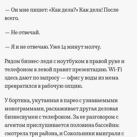
— Он мне пишет: «Как дела?» Как дела! После
всего.
— Не отвечай.
— Я и не отвечаю. Уже 14 минут молчу.
Рядом бизнес-леди с ноутбуком в правой руке и
телефоном в левой правит презентацию. Wi-Fi
здесь дают по запросу — офис у воды из мема
превратился в рабочую опцию.
У бортика, укутанная в парео с узнаваемыми
монограммами, расхаживает другая деловая
бизнесвумен с телефоном. За ее разговором с
агентом прислушивается половина бассейна:
смотрела три района, и Сокольники выиграли с