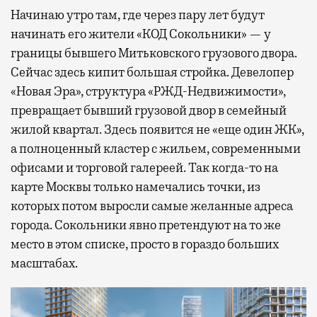
Начинаю утро там, где через пару лет будут
начинать его жители «КОД Сокольники» — у
границы бывшего Митьковского грузового двора.
Сейчас здесь кипит большая стройка. Девелопер
«Новая Эра», структура «РЖД-Недвижимости»,
превращает бывший грузовой двор в семейный
жилой квартал. Здесь появится не «еще один ЖК»,
а полноценный кластер с жильем, современными
офисами и торговой галереей. Так когда-то на
карте Москвы только намечались точки, из
которых потом выросли самые желанные адреса
города. Сокольники явно претендуют на то же
место в этом списке, просто в гораздо больших
масштабах.