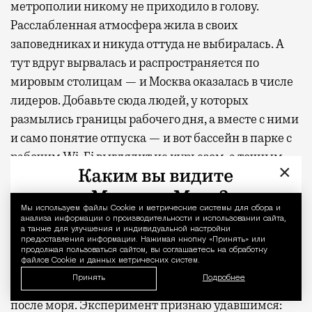
метрополии никому не приходило в голову.
Расслабленная атмосфера жила в своих
заповедниках и никуда оттуда не выбиралась. А
тут вдруг вырвалась и распространяется по
мировым столицам — и Москва оказалась в числе
лидеров. Добавьте сюда людей, у которых
размылись границы рабочего дня, а вместе с ними
и само понятие отпуска — и вот бассейн в парке с
рабочим Wi-Fi выглядит не курьезом, а точным
×
ответом на запрос.
Мы используем файлы Сookie и метрические системы для сбора и
Уведомление 
Вместо чемодана
анализа информации о производительности и использовании сайта,
а также для улучшения и индивидуальной настройки
предоставления информации. Нажимая кнопку «Принять» или
К вечеру возвращаюсь тем же маршрутом через
продолжая пользоваться сайтом, вы соглашаетесь на обработку
файлов Cookie и данных метрических систем.
парк — золотой свет, длинные тени, приятное
Принять
Подробнее
ощущение усталости, которое обычно бывает
после моря. Эксперимент признаю удавшимся: