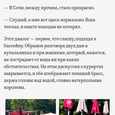
— В Сочи, между прочим, стало прекрасно.
— Слушай, а мне вот здесь нормально. Вода
теплая, и никто чемодан не потерял.
Этот диалог — первое, что слышу, подходя к
бассейну. Обрывок разговора двух дам в
купальниках и при макияже, который, кажется,
не пострадает от воды ни при каких
обстоятельствах. На этом дискуссия о курортах
закрывается, и обе изображают ленивый брасс,
держа головы над водой, словно ватерпольные
королевы.