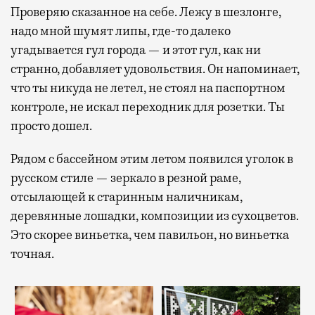
Проверяю сказанное на себе. Лежу в шезлонге,
надо мной шумят липы, где-то далеко
угадывается гул города — и этот гул, как ни
странно, добавляет удовольствия. Он напоминает,
что ты никуда не летел, не стоял на паспортном
контроле, не искал переходник для розетки. Ты
просто дошел.
Рядом с бассейном этим летом появился уголок в
русском стиле — зеркало в резной раме,
отсылающей к старинным наличникам,
деревянные лошадки, композиции из сухоцветов.
Это скорее виньетка, чем павильон, но виньетка
точная.