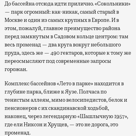
До бассейна отсюда идти прилично. «Сокольники»
— парк огромный: как-никак, самый старый в
Москве и один из самых крупных в Европе. И в
этом, пожалуй, главное преимущество района
перед замкнутым в Садовом кольце центром: там
весь променад — два круга вокруг небольшого
пруда, здесь же — 490 гектаров, которые к тому же
переосмысляют под современные запросы
горожан.
Комплекс бассейнов «Лето в парке» находится в
глубине парка, ближе к Яузе. Полчаса по
тенистым аллеям, мимо велосипедистов, белок и
пенсионеров с их скандинавской ходьбой,
наконец, через легендарную «Шашлычную 1957»,
где ели Никсон и Хрущев, — это не дорога, это
променад.