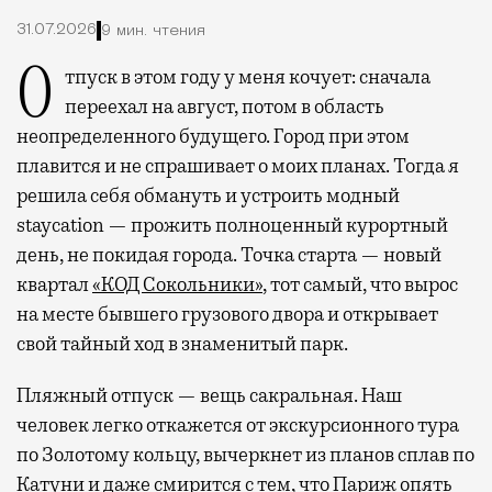
31.07.2026
9 мин. чтения
Отпуск в этом году у меня кочует: сначала
переехал на август, потом в область
неопределенного будущего. Город при этом
плавится и не спрашивает о моих планах. Тогда я
решила себя обмануть и устроить модный
staycation — прожить полноценный курортный
день, не покидая города. Точка старта — новый
квартал
«КОД Сокольники»
, тот самый, что вырос
на месте бывшего грузового двора и открывает
свой тайный ход в знаменитый парк.
Пляжный отпуск — вещь сакральная. Наш
человек легко откажется от экскурсионного тура
по Золотому кольцу, вычеркнет из планов сплав по
Катуни и даже смирится с тем, что Париж опять