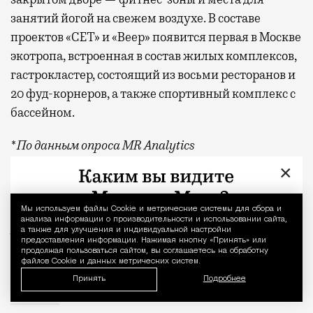
занятий йогой на свежем воздухе. В составе
проектов «СЕТ» и «Веер»
появится
первая в Москве
экотропа, встроенная в состав жилых комплексов,
гастрокластер, состоящий из восьми ресторанов и
20 фуд-корнеров, а также спортивный комплекс с
бассейном.
* По данным опроса MR Analytics
×
** Заглавное фото — парк «Дубки»
Фото: пресс-служба MR Group,
Мы используем файлы Сookie и метрические системы для сбора и
Уведомление 
анализа информации о производительности и использовании сайта,
BearFotos
/shutterstock.com/Fotodom
а также для улучшения и индивидуальной настройки
предоставления информации. Нажимая кнопку «Принять» или
продолжая пользоваться сайтом, вы соглашаетесь на обработку
Квадратные метры, планировки, вид из окон
Реклама
файлов Cookie и данных метрических систем.
Принять
Подробнее
MR Group