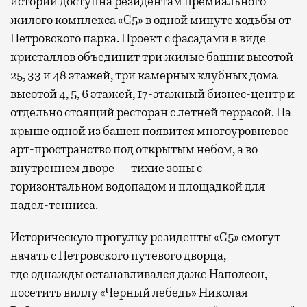
истории доступна резидентам премиального
жилого комплекса «С5»
в одной минуте ходьбы от
Петровского парка. Проект с фасадами в виде
кристаллов объединит три жилые башни высотой
25, 33 и 48 этажей, три камерных клубных дома
высотой 4, 5, 6 этажей, 17-этажный бизнес-центр и
отдельно стоящий ресторан с летней террасой. На
крыше одной из башен появится многоуровневое
арт-пространство под открытым небом, а во
внутреннем дворе — тихие зоны с
горизонтальном водопадом и площадкой для
падел-тенниса.
Историческую прогулку резиденты «С5» смогут
начать с Петровского путевого дворца,
где
однажды останавливался даже Наполеон,
посетить виллу «Черный лебедь» Николая