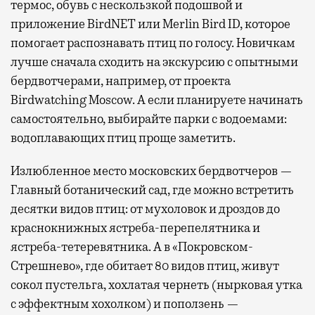
термос, обувь с нескользкой подошвой и
приложение BirdNET или Merlin Bird ID, которое
помогает распознавать птиц по голосу. Новичкам
лучше сначала сходить на экскурсию с опытными
бердвотчерами, например, от проекта
Birdwatching Moscow. А если планируете начинать
самостоятельно, выбирайте парки с водоемами:
водоплавающих птиц проще заметить.
Излюбленное место московских бердвотчеров —
Главный ботанический сад, где можно встретить
десятки видов птиц: от мухоловок и дроздов до
краснокнижных ястреба-перепелятника и
ястреба-тетеревятника. А в «Покровском-
Стрешнево», где обитает 80 видов птиц, живут
сокол пустельга, хохлатая чернеть (нырковая утка
с эффектным хохолком) и поползень —