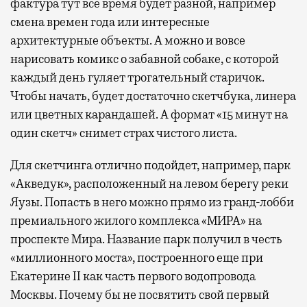
фактура тут все время будет разной, например
смена времен года или интересные
архитектурные объекты. А можно и вовсе
нарисовать комикс о забавной собаке, с которой
каждый день гуляет трогательный старичок.
Чтобы начать, будет достаточно скетчбука, линера
или цветных карандашей. А формат «15 минут на
один скетч» снимет страх чистого листа.
Для скетчинга отлично подойдет, например, парк
«Акведук», расположенный на левом берегу реки
Яузы. Попасть в него можно прямо из гранд-лобби
премиального жилого комплекса «МИРА» на
проспекте Мира. Название парк получил в честь
«миллионного моста», построенного еще при
Екатерине II как часть первого водопровода
Москвы. Почему бы не посвятить свой первый