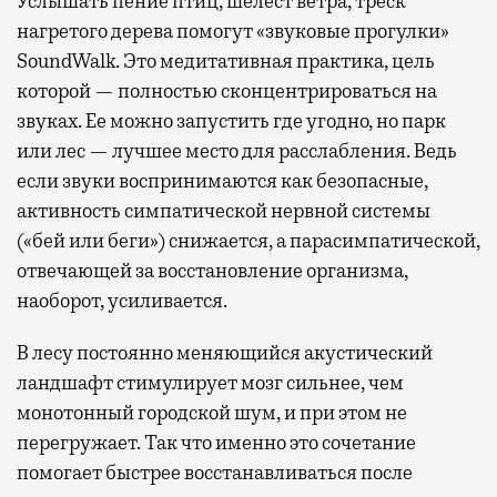
Услышать пение птиц, шелест ветра, треск
нагретого дерева помогут «звуковые прогулки»
SoundWalk. Это медитативная практика, цель
которой — полностью сконцентрироваться на
звуках. Ее можно запустить где угодно, но парк
или лес — лучшее место для расслабления. Ведь
если звуки воспринимаются как безопасные,
активность симпатической нервной системы
(«бей или беги») снижается, а парасимпатической,
отвечающей за восстановление организма,
наоборот, усиливается.
В лесу постоянно меняющийся акустический
ландшафт стимулирует мозг сильнее, чем
монотонный городской шум, и при этом не
перегружает. Так что именно это сочетание
помогает быстрее восстанавливаться после