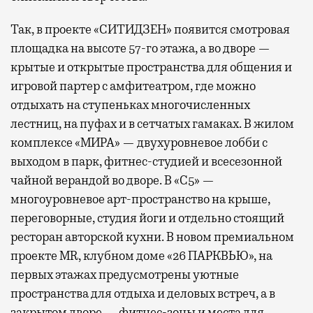
Так, в проекте «СИТИДЗЕН» появится смотровая
площадка на высоте 57-го этажа, а во дворе —
крытые и открытые пространства для общения и
игровой партер с амфитеатром, где можно
отдыхать на ступеньках многочисленных
лестниц, на пуфах и в сетчатых гамаках. В жилом
комплексе «МИРА» — двухуровневое лобби с
выходом в парк, фитнес-студией и всесезонной
чайной верандой во дворе. В «С5» —
многоуровневое арт-пространство на крыше,
переговорные, студия йоги и отдельно стоящий
ресторан авторской кухни. В новом премиальном
проекте MR, клубном доме «26 ПАРКВЬЮ», на
первых этажах предусмотрены уютные
пространства для отдыха и деловых встреч, а в
закрытом дворе — фитнес-зоны и места для