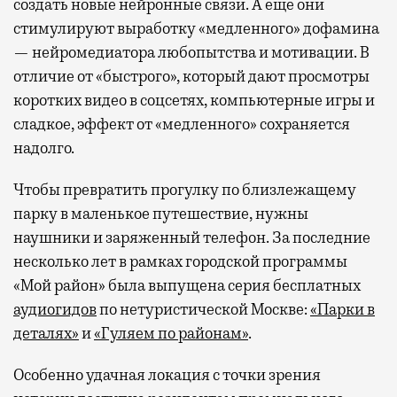
создать новые нейронные связи. А еще они
стимулируют выработку «медленного» дофамина
— нейромедиатора любопытства и мотивации. В
отличие от «быстрого», который дают просмотры
коротких видео в соцсетях, компьютерные игры и
сладкое, эффект от «медленного» сохраняется
надолго.
Чтобы превратить прогулку по близлежащему
парку в маленькое путешествие, нужны
наушники и заряженный телефон. За последние
несколько лет в рамках городской программы
«Мой район» была выпущена серия бесплатных
аудиогидов
по нетуристической Москве:
«Парки в
деталях»
и
«Гуляем по районам»
.
Особенно удачная локация с точки зрения