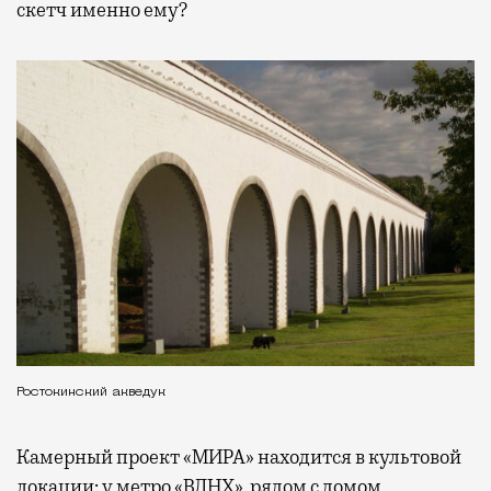
скетч именно ему?
Ростокинский акведук
Камерный проект «МИРА» находится в культовой
локации: у метро «ВДНХ», рядом с домом