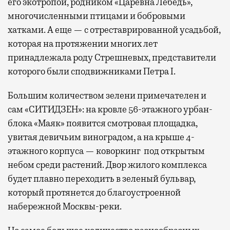
его экотропой, родником «Царевна Лебедь»,
многочисленными птицами и бобровыми
хатками. А еще — с отреставрированной усадьбой,
которая на протяжении многих лет
принадлежала роду Стрешневых, представители
которого были сподвижниками Петра I.
Большим количеством зелени примечателен и
сам «СИТИДЗЕН»: на кровле 56-этажного урбан-
блока «Маяк» появится смотровая площадка,
увитая девичьим виноградом, а на крыше 4-
этажного корпуса — коворкинг под открытым
небом среди растений. Двор жилого комплекса
будет плавно переходить в зеленый бульвар,
который протянется до благоустроенной
набережной Москвы-реки.