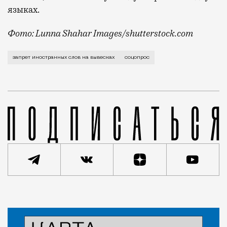
языках.
Фото: Lunna Shahar Images/shutterstock.com
В конце октября депутаты все-таки внесли в Госдум
запрет иностранных слов на вывесках
соцопрос
Статья
Николай Спиридонов
Город