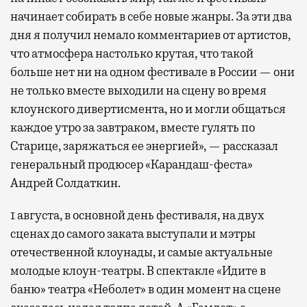
начинает собирать в себе новые жанры. За эти два
дня я получил немало комментариев от артистов,
что атмосфера настолько крутая, что такой
больше нет ни на одном фестивале в России — они
не только вместе выходили на сцену во время
клоунского дивертисмента, но и могли общаться
каждое утро за завтраком, вместе гулять по
Старице, заряжаться ее энергией», — рассказал
генеральный продюсер «Карандаш-феста»
Андрей Солдаткин.
1 августа, в основной день фестиваля, на двух
сценах до самого заката выступали и мэтры
отечественной клоунады, и самые актуальные
молодые клоун-театры. В спектакле «Идите в
баню» театра «Неболет» в один момент на сцене