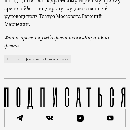
погоды, но и благодаря такому горячему приему
зрителей!» — подчеркнул художественный
руководитель Театра Моссовета Евгений
Марчелли.
Фото: пресс-служба фестиваля «Карандаш-
фест»
В минувший уикенд маленькая Старица в Тверской об
Старица
фестиваль «Карандаш-фест»