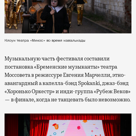
Клоун театра «Микос» во время кавалькады
Музыкальную часть фестиваля составили
постановка «Бременские музыканты» театра
Моссовета в режиссуре Евгения Марчелли, этно-
авангардный а капелла-бэнд Spokanki, джаз-бэнд
«Хоронько Оркестр» и инди-группа «Рубеж Веков»
— в финале, когда не танцевать было невозможно.