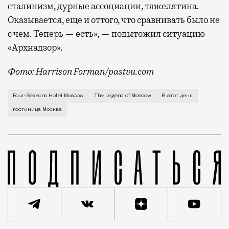
сталинизм, дурные ассоциации, тяжелятина.
Оказывается, еще и оттого, что сравнивать было не
с чем. Теперь — есть», — подытожил ситуацию
«Архнадзор».
Фото: Harrison Forman/pastvu.com
Проекты перестройки Москвы большевики стали вынаш
Four Seasons Hotel Moscow
The Legend of Moscow
В этот день
гостиница Москва