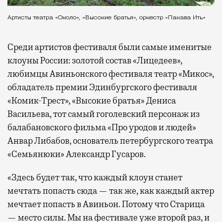
Артисты театра «Около», «Высокие братья», оркестр «Пакава Ить»
Среди артистов фестиваля были самые именитые
клоуны России: золотой состав «Лицедеев»,
любимцы Авиньонского фестиваля театр «Микос»,
обладатель премии Эдинбургского фестиваля
«Комик-Трест», «Высокие братья» Дениса
Васильева, тот самый гоголевский персонаж из
балабановского фильма «Про уродов и людей»
Анвар Либабов, основатель петербургского театра
«Семьянюки» Александр Гусаров.
«Здесь будет так, что каждый клоун станет
мечтать попасть сюда — так же, как каждый актер
мечтает попасть в Авиньон. Потому что Старица
— место силы. Мы на фестивале уже второй раз, и