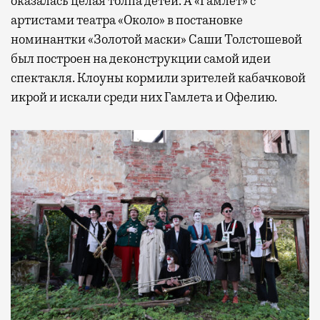
оказалась целая толпа детей. А «Гамлет» с
артистами театра «Около» в постановке
номинантки «Золотой маски» Саши Толстошевой
был построен на деконструкции самой идеи
спектакля. Клоуны кормили зрителей кабачковой
икрой и искали среди них Гамлета и Офелию.