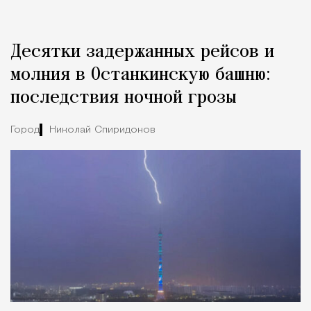
Реклама
Редакция Москвич Mag
Десятки задержанных рейсов и
Город
молния в Останкинскую башню:
последствия ночной грозы
Город
Николай Спиридонов