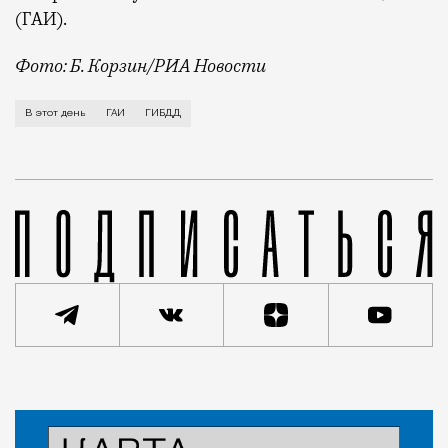
(ГАИ).
Фото: Б. Корзин/РИА Новости
В России первые дорожные знаки появились при Пет
В этот день
ГАИ
ГИБДД
Статья
Ольга Андреева
Город