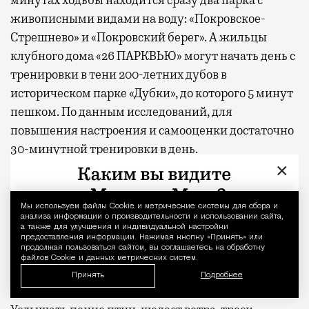
минутах ходьбы находится сразу два парка с
живописными видами на воду: «Покровское-
Стрешнево» и «Покровский берег». А жильцы
клубного дома «26 ПАРКВЬЮ» могут начать день с
тренировки в тени 200-летних дубов в
историческом парке «Дубки», до которого 5 минут
пешком. По данным исследований, для
повышения настроения и самооценки достаточно
30-минутной тренировки в день.
×
Проект станет примером современной жилой
парковой архитектуры, которая объединяет
Мы используем файлы Сookie и метрические системы для сбора и
Уведомление 
здание с окружающей средой, делая ландшафт
анализа информации о производительности и использовании сайта,
а также для улучшения и индивидуальной настройки
продолжением дома.
предоставления информации. Нажимая кнопку «Принять» или
продолжая пользоваться сайтом, вы соглашаетесь на обработку
файлов Cookie и данных метрических систем.
Охотиться на звуки
Принять
Подробнее