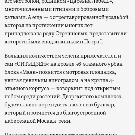
его экотропой, родником «Царевна Лебедь»,
многочисленными птицами и бобровыми
хатками. А еще — с отреставрированной усадьбой,
которая на протяжении многих лет
принадлежала роду Стрешневых, представители
которого были сподвижниками Петра I.
Большим количеством зелени примечателен и
сам «СИТИДЗЕН»: на кровле 56-этажного урбан-
блока «Маяк» появится смотровая площадка,
увитая девичьим виноградом, а на крыше 4-
этажного корпуса — коворкинг под открытым
небом среди растений. Двор жилого комплекса
будет плавно переходить в зеленый бульвар,
который протянется до благоустроенной
набережной Москвы-реки.