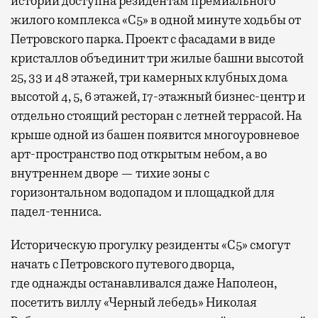
истории доступна резидентам премиального
жилого комплекса «С5»
в одной минуте ходьбы от
Петровского парка. Проект с фасадами в виде
кристаллов объединит три жилые башни высотой
25, 33 и 48 этажей, три камерных клубных дома
высотой 4, 5, 6 этажей, 17-этажный бизнес-центр и
отдельно стоящий ресторан с летней террасой. На
крыше одной из башен появится многоуровневое
арт-пространство под открытым небом, а во
внутреннем дворе — тихие зоны с
горизонтальном водопадом и площадкой для
падел-тенниса.
Историческую прогулку резиденты «С5» смогут
начать с Петровского путевого дворца,
где
однажды останавливался даже Наполеон,
посетить виллу «Черный лебедь» Николая