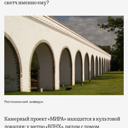
скетч именно ему?
Ростокинский акведук
Камерный проект «МИРА» находится в культовой
локации: у метро «ВДНХ», рядом с домом