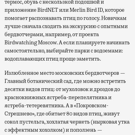
термос, обувь с нескользкой подошвой и
приложение BirdNET или Merlin Bird ID, которое
помогает распознавать птиц по голосу. Новичкам
лучше сначала сходить на экскурсию с опытными
бердвотчерами, например, от проекта
Birdwatching Moscow. А если планируете начинать
самостоятельно, выбирайте парки с водоемами:
водоплавающих птиц проще заметить.
Излюбленное место московских бердвотчеров —
Главный ботанический сад, где можно встретить
десятки видов птиц: от мухоловок и дроздов до
краснокнижных ястреба-перепелятника и
ястреба-тетеревятника. А в «Покровском-
Стрешнево», где обитает 80 видов птиц, живут
сокол пустельга, хохлатая чернеть (нырковая утка
с эффектным хохолком) и поползень —