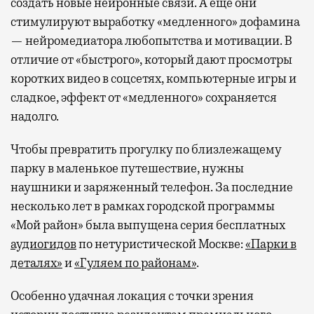
создать новые нейронные связи. А еще они
стимулируют выработку «медленного» дофамина
— нейромедиатора любопытства и мотивации. В
отличие от «быстрого», который дают просмотры
коротких видео в соцсетях, компьютерные игры и
сладкое, эффект от «медленного» сохраняется
надолго.
Чтобы превратить прогулку по близлежащему
парку в маленькое путешествие, нужны
наушники и заряженный телефон. За последние
несколько лет в рамках городской программы
«Мой район» была выпущена серия бесплатных
аудиогидов
по нетуристической Москве:
«Парки в
деталях»
и
«Гуляем по районам»
.
Особенно удачная локация с точки зрения