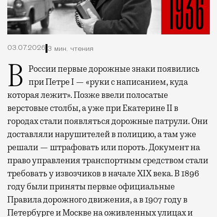
03.07.2026
3 мин. чтения
В России первые дорожные знаки появились
при Петре I — «руки с написанием, куда
которая лежит». Позже ввели полосатые
верстовые столбы, а уже при Екатерине II в
городах стали появляться дорожные патрули. Они
доставляли нарушителей в полицию, а там уже
решали — штрафовать или пороть. Документ на
право управления транспортным средством стали
требовать у извозчиков в начале XIX века. В 1896
году были приняты первые официальные
Правила дорожного движения, а в 1907 году в
Петербурге и Москве на оживленных улицах и