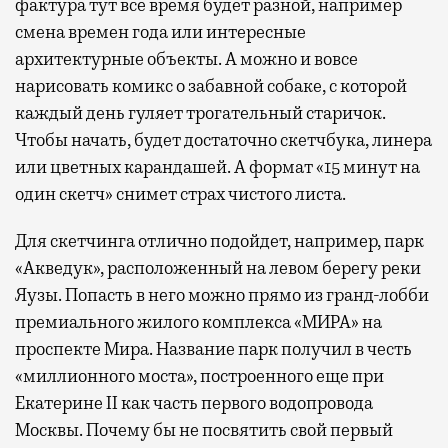
фактура тут все время будет разной, например
смена времен года или интересные
архитектурные объекты. А можно и вовсе
нарисовать комикс о забавной собаке, с которой
каждый день гуляет трогательный старичок.
Чтобы начать, будет достаточно скетчбука, линера
или цветных карандашей. А формат «15 минут на
один скетч» снимет страх чистого листа.
Для скетчинга отлично подойдет, например, парк
«Акведук», расположенный на левом берегу реки
Яузы. Попасть в него можно прямо из гранд-лобби
премиального жилого комплекса «МИРА» на
проспекте Мира. Название парк получил в честь
«миллионного моста», построенного еще при
Екатерине II как часть первого водопровода
Москвы. Почему бы не посвятить свой первый