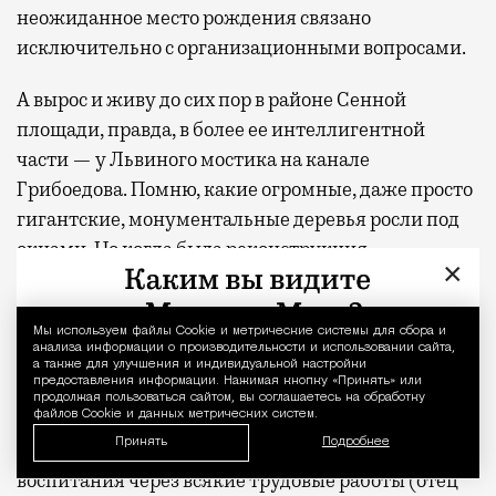
неожиданное место рождения связано
исключительно с организационными вопросами.
А вырос и живу до сих пор в районе Сенной
площади, правда, в более ее интеллигентной
части — у Львиного мостика на канале
Грибоедова. Помню, какие огромные, даже просто
гигантские, монументальные деревья росли под
окнами. Но когда была реконструкция
×
набережной, их выдрали — теперь растут
хиленькие, которые когда-то станут большими и
Мы используем файлы Сookie и метрические системы для сбора и
Уведомление 
снова начнут разрушать корнями набережную.
анализа информации о производительности и использовании сайта,
Подопустел канал Грибоедова…
а также для улучшения и индивидуальной настройки
предоставления информации. Нажимая кнопку «Принять» или
продолжая пользоваться сайтом, вы соглашаетесь на обработку
файлов Cookie и данных метрических систем.
Есть невероятно яркое воспоминание того
Принять
Подробнее
времени: мой папа был приверженцем
воспитания через всякие трудовые работы (отец