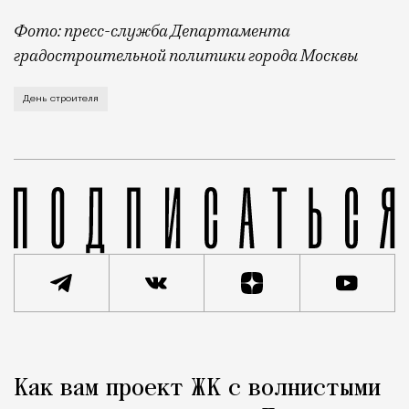
Фото: пресс-служба Департамента
градостроительной политики города Москвы
В этом году профессиональный праздник День строи
День строителя
Реклама
Редакция Москвич Mag
Как вам проект ЖК с волнистыми
Город