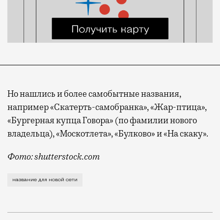
Но нашлись и более самобытные названия,
например «Скатерть-самобранка», «Жар-птица»,
«Бургерная купца Говора» (по фамилии нового
владельца), «Москотлета», «Булково» и «На скаку».
Фото: shutterstock.com
Предложить имя для сети может любой желающий и ес
название для новой сети