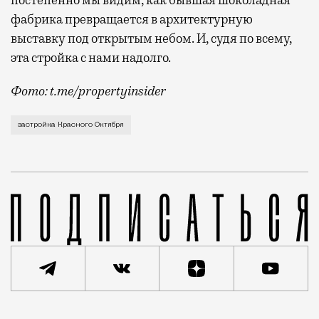
фабрика превращается в архитектурную
выставку под открытым небом. И, судя по всему,
эта стройка с нами надолго.
Фото: t.me/propertyinsider
В последнее время проекты застройки территории б
застройка Красного Октября