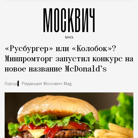
МОСКВИЧ
MAG
Введите ключевые слова для поиска статей
«Русбургер» или «Колобок»?
Минпромторг запустил конкурс на
новое название McDonald’s
Город
Редакция Москвич Mag