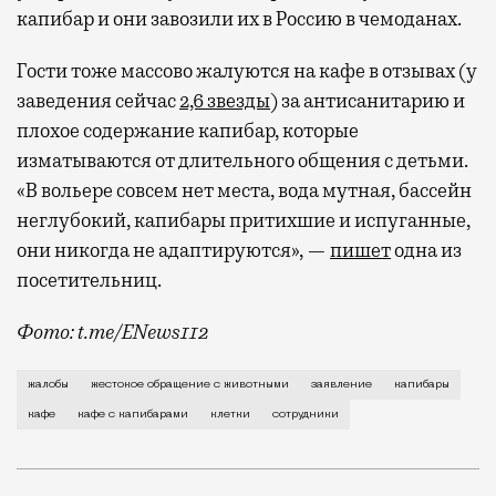
капибар и они завозили их в Россию в чемоданах.
Гости тоже массово жалуются на кафе в отзывах (у
заведения сейчас
2,6 звезды
) за антисанитарию и
плохое содержание капибар, которые
изматываются от длительного общения с детьми.
«В вольере совсем нет места, вода мутная, бассейн
неглубокий, капибары притихшие и испуганные,
они никогда не адаптируются», —
пишет
одна из
посетительниц.
Фото: t.me/ENews112
С момента открытия нового контактного кафе с капи
жалобы
жестокое обращение с животными
заявление
капибары
кафе
кафе с капибарами
клетки
сотрудники