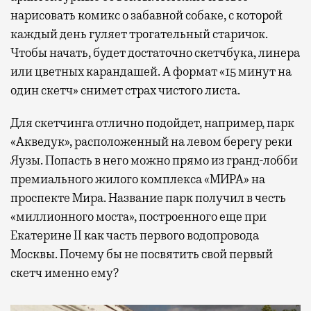
нарисовать комикс о забавной собаке, с которой
каждый день гуляет трогательный старичок.
Чтобы начать, будет достаточно скетчбука, линера
или цветных карандашей. А формат «15 минут на
один скетч» снимет страх чистого листа.
Для скетчинга отлично подойдет, например, парк
«Акведук», расположенный на левом берегу реки
Яузы. Попасть в него можно прямо из гранд-лобби
премиального жилого комплекса «МИРА» на
проспекте Мира. Название парк получил в честь
«миллионного моста», построенного еще при
Екатерине II как часть первого водопровода
Москвы. Почему бы не посвятить свой первый
скетч именно ему?