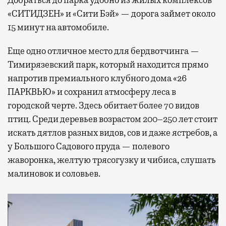
Добраться до парка удобно из жилых комплексов
«СИТИДЗЕН» и «Сити Бэй» — дорога займет около
15 минут на автомобиле.
Еще одно отличное место для бердвотчинга —
Тимирязевский парк, который находится прямо
напротив премиального клубного дома «26
ПАРКВЬЮ» и сохранил атмосферу леса в
городской черте. Здесь обитает более 70 видов
птиц. Среди деревьев возрастом 200–250 лет стоит
искать дятлов разных видов, сов и даже ястребов, а
у Большого Садового пруда — полевого
жаворонка, желтую трясогузку и чибиса, слушать
малиновок и соловьев.