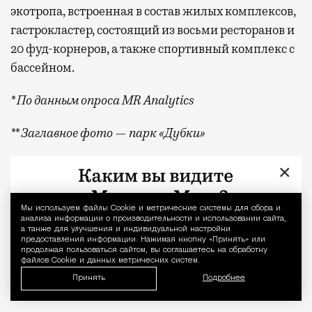
экотропа, встроенная в состав жилых комплексов,
гастрокластер, состоящий из восьми ресторанов и
20 фуд-корнеров, а также спортивный комплекс с
бассейном.
* По данным опроса MR Analytics
** Заглавное фото — парк «Дубки»
Фото: пресс-служба MR Group,
×
BearFotos
/shutterstock.com/Fotodom
Мы используем файлы Сookie и метрические системы для сбора и
Уведомление 
Квадратные метры, планировки, вид из окон
Реклама
анализа информации о производительности и использовании сайта,
а также для улучшения и индивидуальной настройки
предоставления информации. Нажимая кнопку «Принять» или
продолжая пользоваться сайтом, вы соглашаетесь на обработку
MR Group
файлов Cookie и данных метрических систем.
Принять
Подробнее