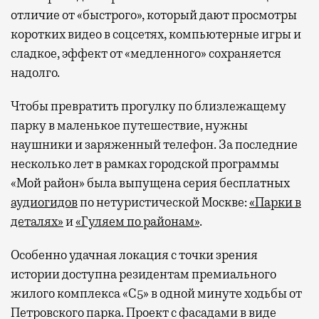
отличие от «быстрого», который дают просмотры
коротких видео в соцсетях, компьютерные игры и
сладкое, эффект от «медленного» сохраняется
надолго.
Чтобы превратить прогулку по близлежащему
парку в маленькое путешествие, нужны
наушники и заряженный телефон. За последние
несколько лет в рамках городской программы
«Мой район» была выпущена серия бесплатных
аудиогидов
по нетуристической Москве:
«Парки в
деталях»
и
«Гуляем по районам»
.
Особенно удачная локация с точки зрения
истории доступна резидентам премиального
жилого комплекса «С5»
в одной минуте ходьбы от
Петровского парка. Проект с фасадами в виде