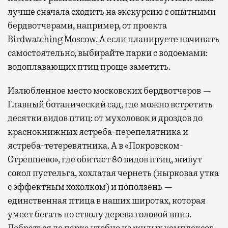
лучше сначала сходить на экскурсию с опытными
бердвотчерами, например, от проекта
Birdwatching Moscow. А если планируете начинать
самостоятельно, выбирайте парки с водоемами:
водоплавающих птиц проще заметить.
Излюбленное место московских бердвотчеров —
Главный ботанический сад, где можно встретить
десятки видов птиц: от мухоловок и дроздов до
краснокнижных ястреба-перепелятника и
ястреба-тетеревятника. А в «Покровском-
Стрешнево», где обитает 80 видов птиц, живут
сокол пустельга, хохлатая чернеть (нырковая утка
с эффектным хохолком) и поползень —
единственная птица в наших широтах, которая
умеет бегать по стволу дерева головой вниз.