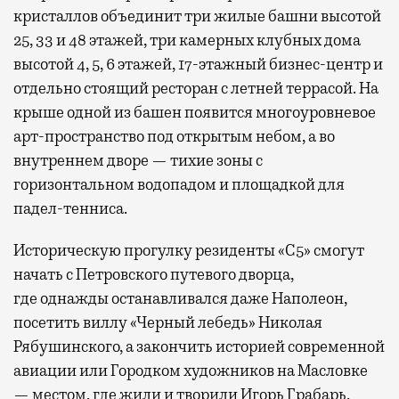
кристаллов объединит три жилые башни высотой
25, 33 и 48 этажей, три камерных клубных дома
высотой 4, 5, 6 этажей, 17-этажный бизнес-центр и
отдельно стоящий ресторан с летней террасой. На
крыше одной из башен появится многоуровневое
арт-пространство под открытым небом, а во
внутреннем дворе — тихие зоны с
горизонтальном водопадом и площадкой для
падел-тенниса.
Историческую прогулку резиденты «С5» смогут
начать с Петровского путевого дворца,
где
однажды останавливался даже Наполеон,
посетить виллу «Черный лебедь» Николая
Рябушинского, а закончить историей современной
авиации или Городком художников на Масловке
— местом, где жили и творили Игорь Грабарь,