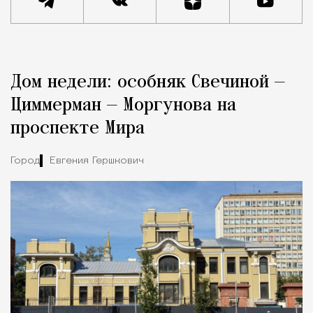
Реклама
Редакция Москвич Mag
Дом недели: особняк Свечиной —
Город
Циммерман — Моргунова на
проспекте Мира
Город
Евгения Гершкович