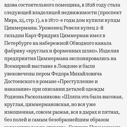
вдова состоятельного помещика, в 1828 году стала
следующей владелицей недвижимости (проспект
Мира, 25, стр. 1), а в 1870-е годы дом купили купцы
Циммерманы. Уроженец Ревеля купец 2-й
гильдии Карл Фридрих Циммерман имел в
Петербурге на набережной Обводного канала
фабрику «круглых и форменных шляп». Изделия
предприятия Циммермана экспонировались на
Всемирной выставке в Лондоне и были
увековечены пером Федора Михайловича
Достоевского в романе «Преступление и
наказание» при описании деталей одежды
Родиона Раскольникова: «Шляпа эта была высокая,
круглая, циммермановская, но вся уже
изношенная, совсем рыжая, вся в дырах и пятнах,
без полей и самым безобразнейшим образом