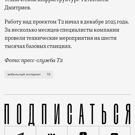
Дмитриев.
Работу над проектом Т2 начал в декабре 2025 года.
За несколько месяцев специалисты компании
провели технические мероприятия на шести
тысячах базовых станциях.
Фото: пресс-служба Т2
Мобильный оператор Т2 завершил работы по увеличе
мобильный интернет
Т2