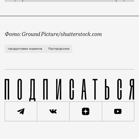
Фото: Ground Picture/shutterstock.com
По мнению ассоциации, такой суммы достаточно в Мос
продуктовая корзина
Руспродсоюз