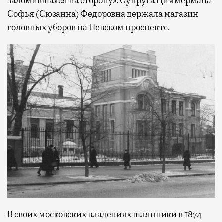
заломившаяся на сторону». Супруга Циммермана
Софья (Сюзанна) Федоровна держала магазин
головных уборов на Невском проспекте.
В своих московских владениях шляпники в 1874