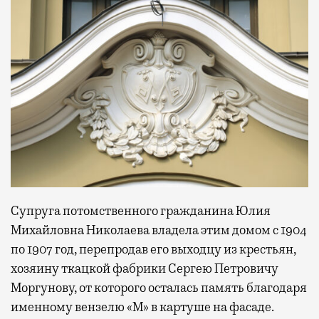
Супруга потомственного гражданина Юлия
Михайловна Николаева владела этим домом с 1904
по 1907 год, перепродав его выходцу из крестьян,
хозяину ткацкой фабрики Сергею Петровичу
Моргунову, от которого осталась память благодаря
именному вензелю «М» в картуше на фасаде.