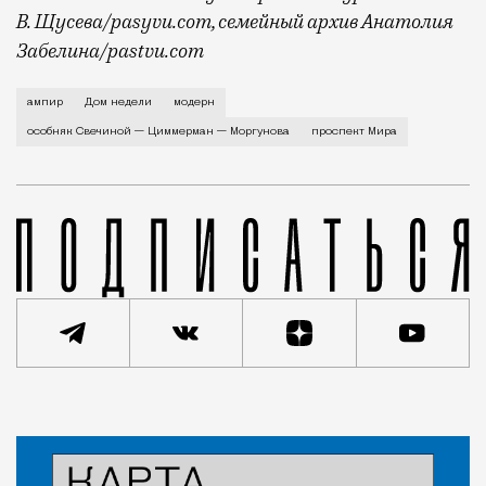
В. Щусева/pasyvu.com, семейный архив Анатолия
Забелина/pastvu.com
История каменного строения в Мещанской слободе —
ампир
Дом недели
модерн
особняк Свечиной — Циммерман — Моргунова
проспект Мира
Статья
Евгения Гершкович
Город