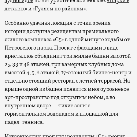
аудиогидов
по нетуристической Москве:
«Парки в
деталях»
и
«Гуляем по районам»
.
Особенно удачная локация с точки зрения
истории доступна резидентам премиального
жилого комплекса «С5»
в одной минуте ходьбы от
Петровского парка. Проект с фасадами в виде
кристаллов объединит три жилые башни высотой
25, 33 и 48 этажей, три камерных клубных дома
высотой 4, 5, 6 этажей, 17-этажный бизнес-центр и
отдельно стоящий ресторан с летней террасой. На
крыше одной из башен появится многоуровневое
арт-пространство под открытым небом, а во
внутреннем дворе — тихие зоны с
горизонтальном водопадом и площадкой для
падел-тенниса.
Историческую прогулку резиденты «С5» смогут