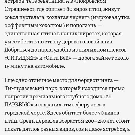
ястреба-тетеревятника. А в «Покровском-
Стрешнево», где обитает 80 видов птиц, живут
сокол пустельга, хохлатая чернеть (нырковая утка
с эффектным хохолком) и поползень —
единственная птица в наших широтах, которая
умеет бегать по стволу дерева головой вниз.
Добраться до парка удобно из жилых комплексов
«СИТИДЗЕН» и «Сити Бэй» — дорога займет около
15 минут на автомобиле.
Еще одно отличное место для бердвотчинга —
Тимирязевский парк, который находится прямо
напротив премиального клубного дома «26
ПАРКВЬЮ» и сохранил атмосферу леса в
городской черте. Здесь обитает более 70 видов
птиц. Среди деревьев возрастом 200–250 лет стоит
искать дятлов разных видов, сов и даже ястребов, а