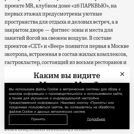
проекте MR, клубном доме «26 ПАРКВЬЮ», на
первых этажах предусмотрены уютные
пространства для отдыха и деловых встреч, а в
закрытом дворе — фитнес-зоны и места для
занятий йогой на свежем воздухе. В составе
проектов «СЕТ» и «Веер»
появится
первая в Москве
экотропа, встроенная в состав жилых комплексов,
гастрокластер, состоящий из восьми ресторанов и
20 фуд-корнеров, а также спортивный комплекс с
×
бассейном.
Мы используем файлы Сookie и метрические системы для сбора и
Уведомление 
* По данным опроса MR Analytics
анализа информации о производительности и использовании сайта,
а также для улучшения и индивидуальной настройки
предоставления информации. Нажимая кнопку «Принять» или
** Заглавное фото — парк «Дубки»
продолжая пользоваться сайтом, вы соглашаетесь на обработку
файлов Cookie и данных метрических систем.
Фото: пресс-служба MR Group,
Принять
Подробнее
BearFotos
/shutterstock.com/Fotodom