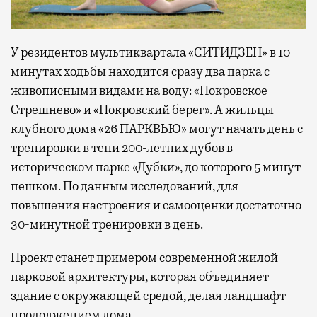
У резидентов мультиквартала «СИТИДЗЕН» в 10
минутах ходьбы находится сразу два парка с
живописными видами на воду: «Покровское-
Стрешнево» и «Покровский берег». А жильцы
клубного дома «26 ПАРКВЬЮ» могут начать день с
тренировки в тени 200-летних дубов в
историческом парке «Дубки», до которого 5 минут
пешком. По данным исследований, для
повышения настроения и самооценки достаточно
30-минутной тренировки в день.
Проект станет примером современной жилой
парковой архитектуры, которая объединяет
здание с окружающей средой, делая ландшафт
продолжением дома.