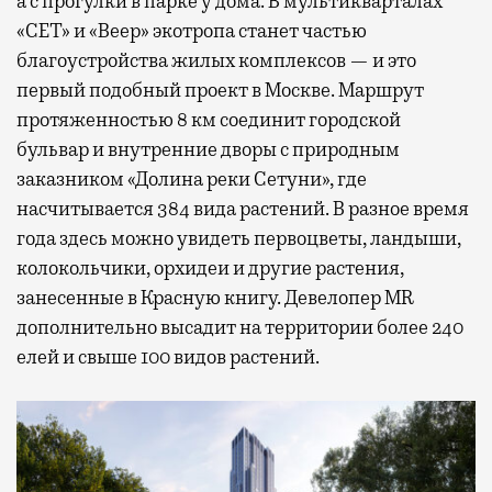
а с прогулки в парке у дома. В мультикварталах
«СЕТ» и «Веер» экотропа станет частью
благоустройства жилых комплексов — и это
первый подобный проект в Москве. Маршрут
протяженностью 8 км соединит городской
бульвар и внутренние дворы с природным
заказником «Долина реки Сетуни», где
насчитывается 384 вида растений. В разное время
года здесь можно увидеть первоцветы, ландыши,
колокольчики, орхидеи и другие растения,
занесенные в Красную книгу. Девелопер MR
дополнительно высадит на территории более 240
елей и свыше 100 видов растений.