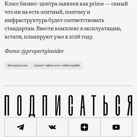
Класс бизнес-центра заявлен как prime — самый
что ни на есть элитный, поэтому и
инфраструктура будет соответствовать
стандартам. Ввести комплекс в эксплуатацию,
кстати, планируют уже в 2028 году.
Фото: @propertyinsider
Район «Белорусской» обрастает новой недвижимостью
Белорусская
проект офисного небоскреба