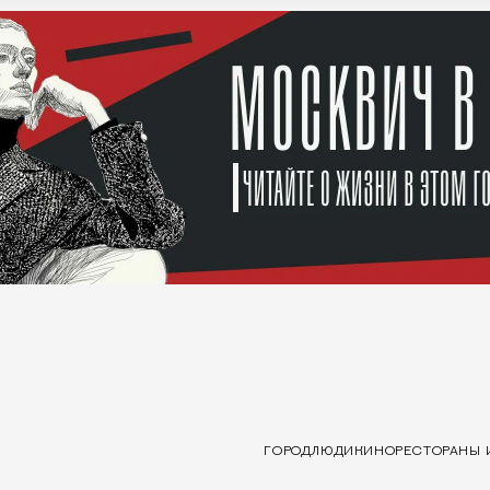
ГОРОД
ЛЮДИ
КИНО
РЕСТОРАНЫ 