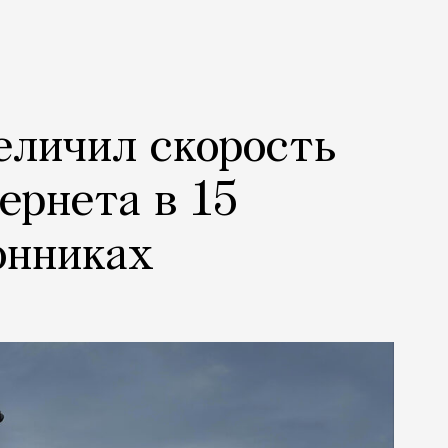
еличил скорость
ернета в 15
онниках