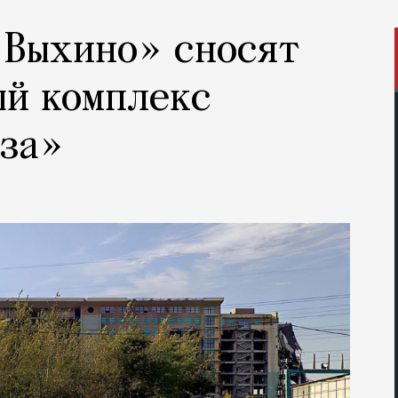
«Выхино» сносят
ый комплекс
аза»