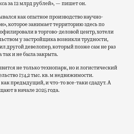
а за 12 млрд рублей», — пишет он.
мывался как опытное производство научно-
», которое занимает территорию здесь по
рофилировали в торгово-деловой центр, хотели
ельством у застройщика возникли трудности,
пил другой девелопер, который позже сам не раз
 так и не была закрыта.
вится не только технопарк, но и логистический
ельство 174,2 тыс. кв. м недвижимости.
, как предыдущий, и что-то все-таки сдадут. А
ают в начале 2025 года.
й между Косинской улицей и МКАД, долгое время был з