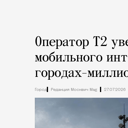
Оператор Т2 ув
мобильного инт
городах-милли
Город
Редакция Москвич Mag
27.07.2026