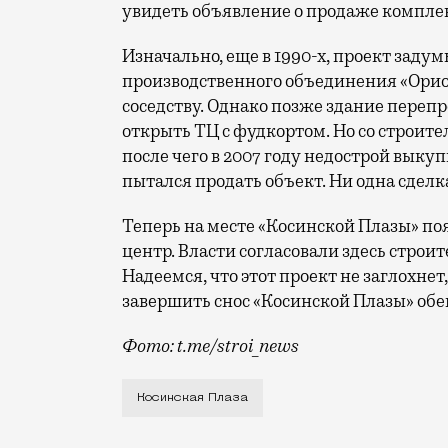
увидеть объявление о продаже комплекс
Изначально, еще в 1990-х, проект заду
производственного объединения «Орион
соседству. Однако позже здание переп
открыть ТЦ с фудкортом. Но со строит
после чего в 2007 году недострой выку
пытался продать объект. Ни одна сделка
Теперь на месте «Косинской Плазы» поя
центр. Власти согласовали здесь строит
Надеемся, что этот проект не заглохнет
завершить снос «Косинской Плазы» обещ
Фото: t.me/stroi_news
Центр «Косинская Плаза», расположенны
Косинская Плаза