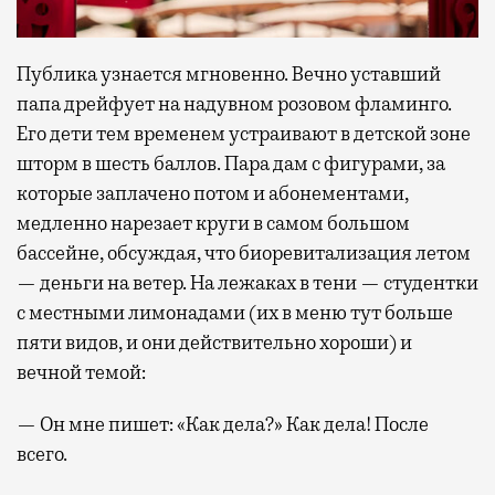
Публика узнается мгновенно. Вечно уставший
папа дрейфует на надувном розовом фламинго.
Его дети тем временем устраивают в детской зоне
шторм в шесть баллов. Пара дам с фигурами, за
которые заплачено потом и абонементами,
медленно нарезает круги в самом большом
бассейне, обсуждая, что биоревитализация летом
— деньги на ветер. На лежаках в тени — студентки
с местными лимонадами (их в меню тут больше
пяти видов, и они действительно хороши) и
вечной темой:
— Он мне пишет: «Как дела?» Как дела! После
всего.