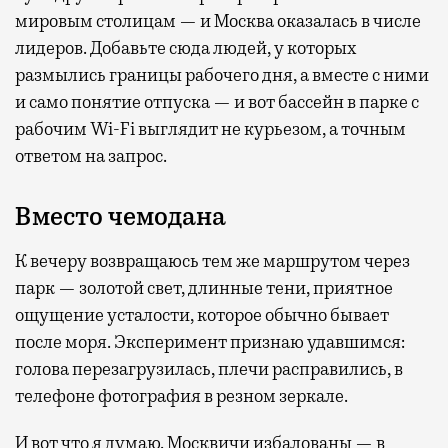
мировым столицам — и Москва оказалась в числе
лидеров. Добавьте сюда людей, у которых
размылись границы рабочего дня, а вместе с ними
и само понятие отпуска — и вот бассейн в парке с
рабочим Wi-Fi выглядит не курьезом, а точным
ответом на запрос.
Вместо чемодана
К вечеру возвращаюсь тем же маршрутом через
парк — золотой свет, длинные тени, приятное
ощущение усталости, которое обычно бывает
после моря. Эксперимент признаю удавшимся:
голова перезагрузилась, плечи расправились, в
телефоне фотография в резном зеркале.
И вот что я думаю. Москвичи избалованы — в