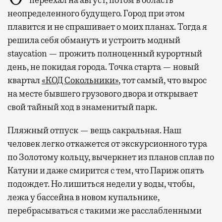
переехал на август, потом в область
неопределенного будущего. Город при этом
плавится и не спрашивает о моих планах. Тогда я
решила себя обмануть и устроить модный
staycation — прожить полноценный курортный
день, не покидая города. Точка старта — новый
квартал
«КОД Сокольники»
, тот самый, что вырос
на месте бывшего грузового двора и открывает
свой тайный ход в знаменитый парк.
Пляжный отпуск — вещь сакральная. Наш
человек легко откажется от экскурсионного тура
по Золотому кольцу, вычеркнет из планов сплав по
Катуни и даже смирится с тем, что Париж опять
подождет. Но лишиться недели у воды, чтобы,
лежа у бассейна в новом купальнике,
перебрасываться с такими же расслабленными