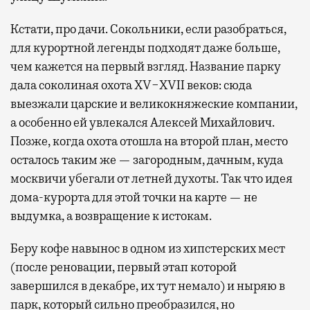
Кстати, про дачи. Сокольники, если разобраться,
для курортной легенды подходят даже больше,
чем кажется на первый взгляд. Название парку
дала соколиная охота XV−XVII веков: сюда
выезжали царские и великокняжеские компании,
а особенно ей увлекался Алексей Михайлович.
Позже, когда охота отошла на второй план, место
осталось таким же — загородным, дачным, куда
москвичи убегали от летней духоты. Так что идея
дома-курорта для этой точки на карте — не
выдумка, а возвращение к истокам.
Беру кофе навынос в одном из хипстерских мест
(после реновации, первый этап которой
завершился в декабре, их тут немало) и ныряю в
парк, который сильно преобразился, но