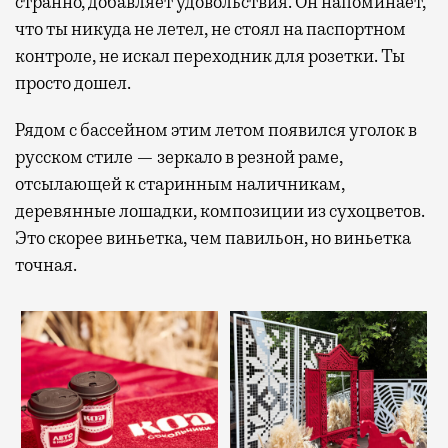
странно, добавляет удовольствия. Он напоминает,
что ты никуда не летел, не стоял на паспортном
контроле, не искал переходник для розетки. Ты
просто дошел.
Рядом с бассейном этим летом появился уголок в
русском стиле — зеркало в резной раме,
отсылающей к старинным наличникам,
деревянные лошадки, композиции из сухоцветов.
Это скорее виньетка, чем павильон, но виньетка
точная.