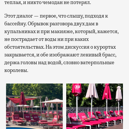
теплая, и никто чемодан не потерял.
Этот диалог — первое, что слышу, подходя к
бассейну. Обрывок разговора двух дам в
купальниках и при макияже, который, кажется,
не пострадает от воды ни при каких
обстоятельствах. На этом дискуссия о курортах
закрывается, и обе изображают ленивый брасс,
держа головы над водой, словно ватерпольные
королевы.