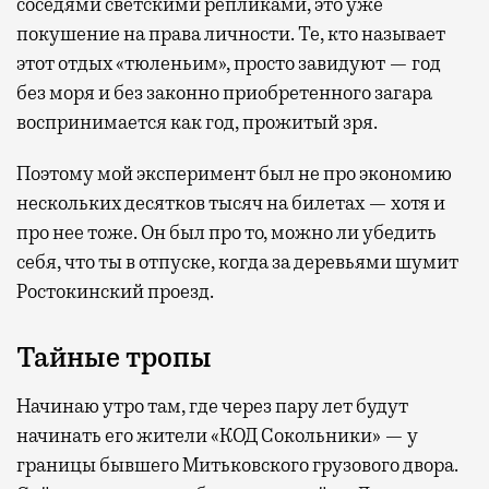
соседями светскими репликами, это уже
покушение на права личности. Те, кто называет
этот отдых «тюленьим», просто завидуют — год
без моря и без законно приобретенного загара
воспринимается как год, прожитый зря.
Поэтому мой эксперимент был не про экономию
нескольких десятков тысяч на билетах — хотя и
про нее тоже. Он был про то, можно ли убедить
себя, что ты в отпуске, когда за деревьями шумит
Ростокинский проезд.
Тайные тропы
Начинаю утро там, где через пару лет будут
начинать его жители «КОД Сокольники» — у
границы бывшего Митьковского грузового двора.