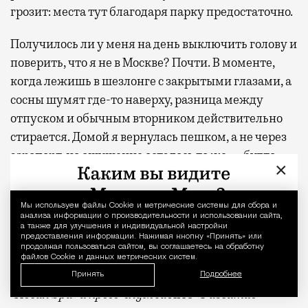
грозит: места тут благодаря парку предостаточно.
Получилось ли у меня на день выключить голову и
поверить, что я не в Москве? Почти. В моменте,
когда лежишь в шезлонге с закрытыми глазами, а
сосны шумят где-то наверху, разница между
отпуском и обычным вторником действительно
стирается. Домой я вернулась пешком, а не через
аэропорт, но ощущение осталось то же — будто
×
только что откуда-то издалека приехала
отдохнувшей.
Мы используем файлы Сookie и метрические системы для сбора и
Уведомление 
анализа информации о производительности и использовании сайта,
С проектной декларацией можно ознакомиться по
а также для улучшения и индивидуальной настройки
предоставления информации. Нажимая кнопку «Принять» или
ссылке
.
продолжая пользоваться сайтом, вы соглашаетесь на обработку
файлов Cookie и данных метрических систем.
Фото:
пресс-служба девелоперской компании
Принять
Подробнее
«Новая Эра» и пресс-служба АНО «Развитие