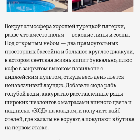
Вокруг атмосфера хорошей турецкой пятерки,
разве что вместо пальм — вековые липы и сосны.
Под открытым небом — два прямоугольных
просторных бассейна и большое круглое джакузи,
в котором светская жизнь кипит буквально, плюс
кафе в закрытом высоком павильоне с
диджейским пультом, откуда весь день льется
ненавязчивый лаундж. Добавьте сюда рябь
голубой воды, аккуратно расставленные ряды
широких шезлонгов с матрасами винного цвета и
надписью «КОД» на каждом, и получите вайб
отелей, где халаты не воруют, а покупают в бутике
на первом этаже.