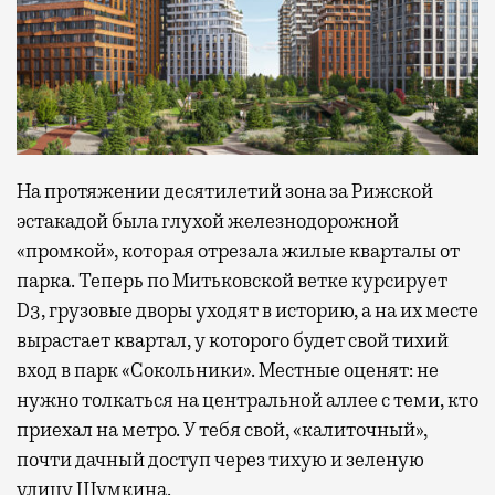
На протяжении десятилетий зона за Рижской
эстакадой была глухой железнодорожной
«промкой», которая отрезала жилые кварталы от
парка. Теперь по Митьковской ветке курсирует
D3, грузовые дворы уходят в историю, а на их месте
вырастает квартал, у которого будет свой тихий
вход в парк «Сокольники». Местные оценят: не
нужно толкаться на центральной аллее с теми, кто
приехал на метро. У тебя свой, «калиточный»,
почти дачный доступ через тихую и зеленую
улицу Шумкина.