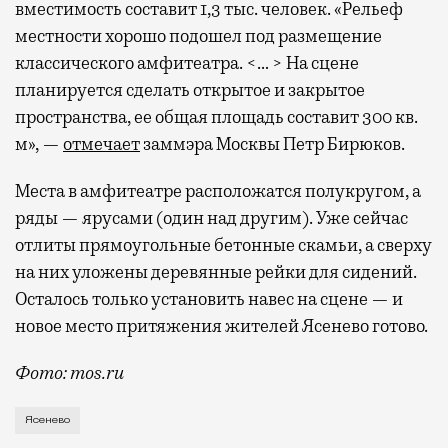
вместимость составит 1,3 тыс. человек. «Рельеф
местности хорошо подошел под размещение
классического амфитеатра. <… > На сцене
планируется сделать открытое и закрытое
пространства, ее общая площадь составит 300 кв.
м», —
отмечает
заммэра Москвы Петр Бирюков.
Места в амфитеатре расположатся полукругом, а
ряды — ярусами (один над другим). Уже сейчас
отлиты прямоугольные бетонные скамьи, а сверху
на них уложены деревянные рейки для сидений.
Осталось только установить навес на сцене — и
новое место притяжения жителей Ясенево готово.
Фото: mos.ru
Он расположится возле недавно достроенного Центра
Ясенево