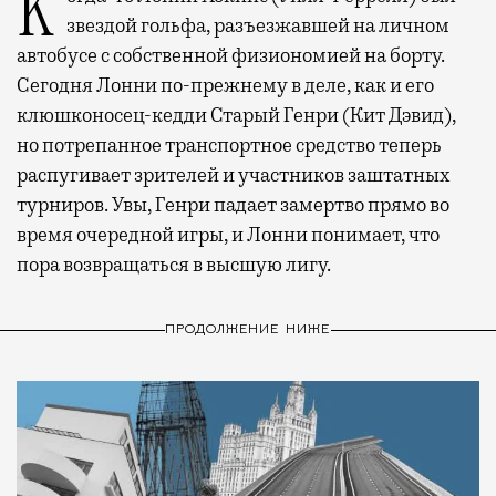
Когда-то Лонни Хокинс (Уилл Феррелл) был
звездой гольфа, разъезжавшей на личном
автобусе с собственной физиономией на борту.
Сегодня Лонни по-прежнему в деле, как и его
клюшконосец-кедди Старый Генри (Кит Дэвид),
но потрепанное транспортное средство теперь
распугивает зрителей и участников заштатных
турниров. Увы, Генри падает замертво прямо во
время очередной игры, и Лонни понимает, что
пора возвращаться в высшую лигу.
ПРОДОЛЖЕНИЕ НИЖЕ