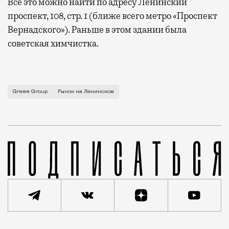
Все это можно найти по адресу Ленинский
проспект, 108, стр. 1 (ближе всего метро «Проспект
Вернадского»). Раньше в этом здании была
советская химчистка.
Рабочее название этого гастрономического простран
Gremm Group
Рынок на Ленинском