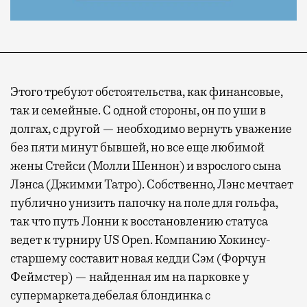
Современный путешественник часто берет
Этого требуют обстоятельства, как финансовые,
с собой не только чемодан, но и ноутбук.
так и семейные. С одной стороны, он по уши в
А ожидание рейса все чаще превращается
долгах, с другой — необходимо вернуть уважение
не в потерянное время, а в возможность
без пяти минут бывшей, но все еще любимой
спокойно закончить дела или спланировать
жены Стейси (Молли Шеннон) и взрослого сына
активности в путешествии, например
Лэнса (Джимми Татро). Собственно, Лэнс мечтает
забронировать нужные билеты и рестораны.
публично унизить папочку на поле для гольфа,
так что путь Лонни к восстановлению статуса
ведет к турниру US Open. Компанию Хокинсу-
Бизнес-зал становится местом, где можно
старшему составит новая кедди Сэм (Форчун
провести переговоры, поработать или просто
Феймстер) — найденная им на парковке у
выпить кофе, наблюдая сквозь панорамные
супермаркета дебелая блондинка с
окна за тем, как взлетают и садятся