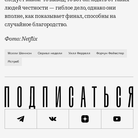
людей честности — гиблое дело, однако они
вполне, как показывает финал, способны на
случайное благородство.
Фото: Netflix
Когда-то Лонни Хокинс (Уилл Феррелл) был звездой 
Молли Шеннон
Сериал недели
Уилл Феррелл
Форчун Феймстер
Ястреб