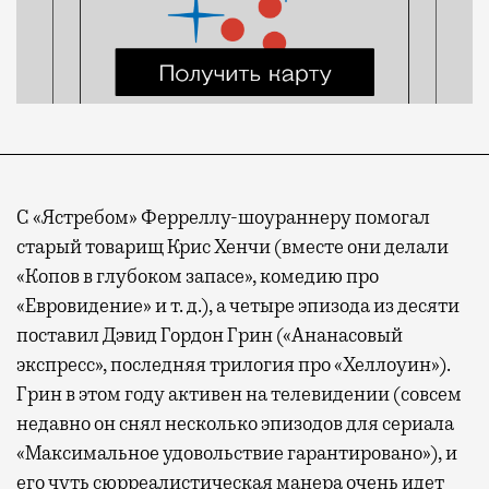
С «Ястребом» Ферреллу-шоураннеру помогал
старый товарищ Крис Хенчи (вместе они делали
«Копов в глубоком запасе», комедию про
«Евровидение» и т. д.), а четыре эпизода из десяти
поставил Дэвид Гордон Грин («Ананасовый
экспресс», последняя трилогия про «Хеллоуин»).
Грин в этом году активен на телевидении (совсем
недавно он снял несколько эпизодов для сериала
«Максимальное удовольствие гарантировано»), и
его чуть сюрреалистическая манера очень идет