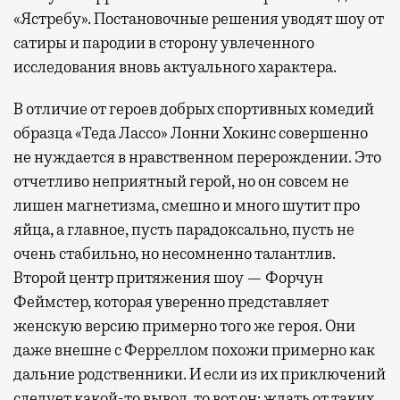
«Ястребу». Постановочные решения уводят шоу от
сатиры и пародии в сторону увлеченного
исследования вновь актуального характера.
В отличие от героев добрых спортивных комедий
образца «Теда Лассо» Лонни Хокинс совершенно
не нуждается в нравственном перерождении. Это
отчетливо неприятный герой, но он совсем не
лишен магнетизма, смешно и много шутит про
яйца, а главное, пусть парадоксально, пусть не
очень стабильно, но несомненно талантлив.
Второй центр притяжения шоу — Форчун
Феймстер, которая уверенно представляет
женскую версию примерно того же героя. Они
даже внешне с Ферреллом похожи примерно как
дальние родственники. И если из их приключений
следует какой-то вывод, то вот он: ждать от таких