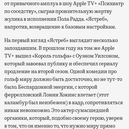
от привычного амплуа в шоу Apple TV+ «Психиатр
по соседству», сыграв пронзительную жертву
жулика в исполнении Пола Радда. «Ястреб»,
напротив, возвращение к базовым настройкам.
На первый взгляд «Ястреб» выглядит несколько
запоздавшим. В прошлом году на том же Apple
TV+ вышел «Король гольфа» с Оуэном Уилсоном,
который завоевал публику и обеспечил сериалу
продление на второй сезон. Одной комедии про
гольф миру должно быть достаточно, но не тут-то
было. Беспардонной энергии, с которой
феррелловский Лонни Хокинс влетает (этот
каламбур был неизбежен) в кадр, сопротивляться
никак невозможно. Это актер сумасшедшей
органики, который, подобно своему герою, уверен
в том, что он именно то, что нужно миру прямо