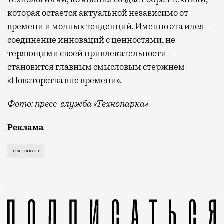
которая остается актуальной независимо от
времени и модных тенденций. Именно эта идея —
соединение инноваций с ценностями, не
теряющими своей привлекательности —
становится главным смысловым стержнем
«Новаторства вне времени»
.
Фото: пресс-служба «Технопарка»
Рекламные кампании техники редко выходят за рамк
Реклама
технопарк