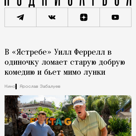
Реклама
Редакция Москвич Mag
В «Ястребе» Уилл Феррелл в
Город
одиночку ломает старую добрую
комедию и бьет мимо лунки
Кино
Ярослав Забалуев