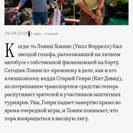
09.08.2026
3 мин. чтения
Когда-то Лонни Хокинс (Уилл Феррелл) был
звездой гольфа, разъезжавшей на личном
автобусе с собственной физиономией на борту.
Сегодня Лонни по-прежнему в деле, как и его
клюшконосец-кедди Старый Генри (Кит Дэвид),
но потрепанное транспортное средство теперь
распугивает зрителей и участников заштатных
турниров. Увы, Генри падает замертво прямо во
время очередной игры, и Лонни понимает, что
пора возвращаться в высшую лигу.