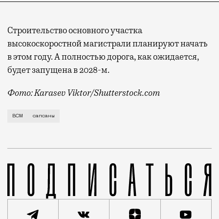
Строительство основного участка
высокоскоростной магистрали планируют начать
в этом году. А полностью дорога, как ожидается,
будет запущена в 2028-м.
Фото: Karasev Viktor/Shutterstock.com
Проект высокоскоростной ж/д магистрали, по которо
ВСМ
сапсаны