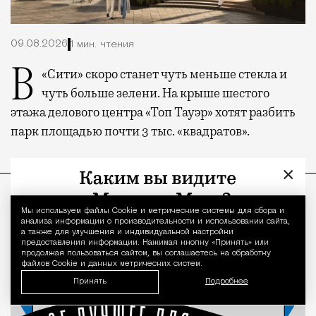
09.08.2026
1 мин. чтения
В «Сити» скоро станет чуть меньше стекла и
чуть больше зелени. На крыше шестого
этажа делового центра «Топ Тауэр» хотят разбить
парк площадью почти 3 тыс. «квадратов».
×
ПРОДОЛЖЕНИЕ НИЖЕ
Мы используем файлы Сookie и метрические системы для сбора и
Уведомление 
анализа информации о производительности и использовании сайта,
а также для улучшения и индивидуальной настройки
предоставления информации. Нажимая кнопку «Принять» или
продолжая пользоваться сайтом, вы соглашаетесь на обработку
файлов Cookie и данных метрических систем.
Принять
Подробнее