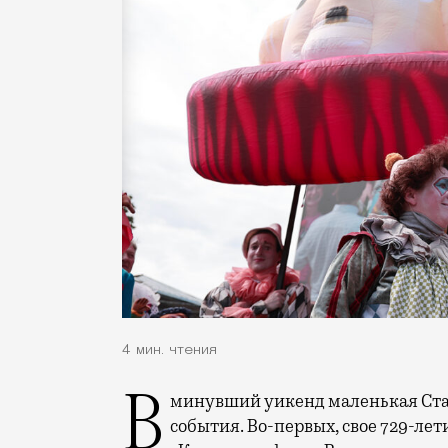
4 мин. чтения
В минувший уикенд маленькая Старица в Тверской области отметила сразу два
события. Во-первых, свое 729-ле