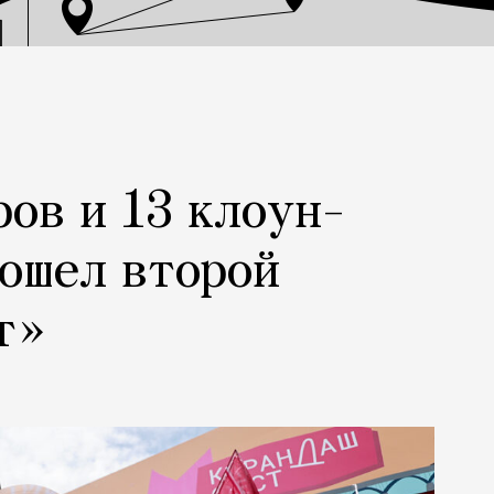
ров и 13 клоун-
рошел второй
т»