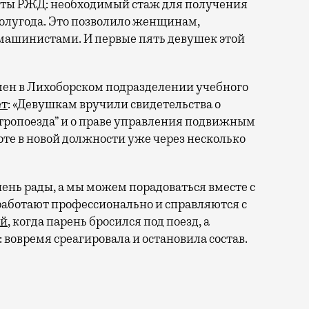
рты РЖД: необходимый стаж для получения
олугода. Это позволило женщинам,
машинистами. И первые пять девушек этой
мен в Лихоборском подразделении учебного
т
: «Девушкам вручили свидетельства о
ропоезда” и о праве управления подвижным
оте в новой должности уже через несколько
ень рады, а мы можем порадоваться вместе с
аботают профессионально и справляются с
ай
, когда парень бросился под поезд, а
овремя среагировала и остановила состав.
льно разрешил женщинам работать машинистами электр