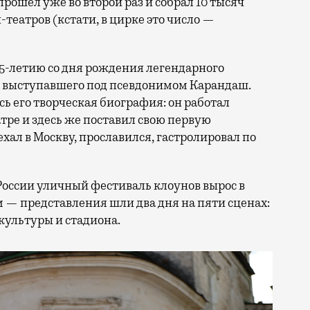
прошел уже во второй раз и собрал 10 тысяч
н-театров (кстати, в цирке это число —
25-летию со дня рождения легендарного
, выступавшего под псевдонимом Карандаш.
сь его творческая биография: он работал
ре и здесь же поставил свою первую
ал в Москву, прославился, гастролировал по
России уличный фестиваль клоунов вырос в
 — представления шли два дня на пяти сценах:
культуры и стадиона.