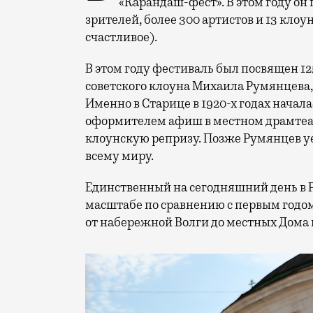
«Карандаш-фест». В этом году он 
зрителей, более 300 артистов и 13 клоу
счастливое).
В этом году фестиваль был посвящен 1
советского клоуна Михаила Румянцева
Именно в Старице в 1920-х годах начала
оформителем афиш в местном драмтеат
клоунскую репризу. Позже Румянцев уех
всему миру.
Единственный на сегодняшний день в 
масштабе по сравнению с первым годом
от набережной Волги до местных Дома 