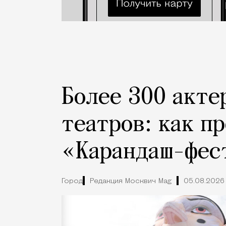
Более 300 акте
театров: как п
«Карандаш-фес
Город
Редакция Москвич Mag
05.08.2026