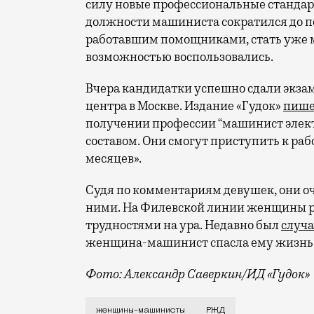
силу новые профессиональные станда
должности машиниста сократился до п
работавшим помощниками, стать уже 
возможностью воспользовались.
Вчера кандидатки успешно сдали экза
центра в Москве. Издание «Гудок»
пише
получении профессии “машинист элект
составом. Они смогут приступить к раб
месяцев».
Судя по комментариям девушек, они оч
ними. На Филевской линии женщины р
трудностями на ура. Недавно был
случ
женщина-машинист спасла ему жизнь: в
Фото: Александр Саверкин/ИД «Гудок»
С 1 января этого года Минтруд официа
женщины-машинисты
РЖД