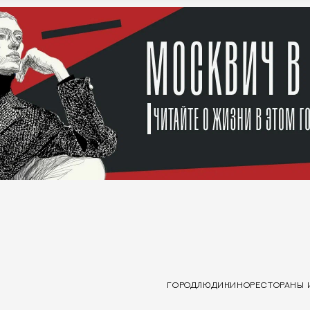
ГОРОД
ЛЮДИ
КИНО
РЕСТОРАНЫ 