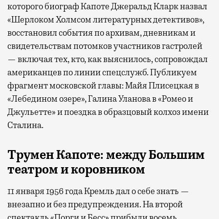
которого биограф Капоте Джеральд Кларк назвал
«Шерлоком Холмсом литературных детективов»,
восстановил события по архивам, дневникам и
свидетельствам потомков участников гастролей
— включая тех, кто, как выяснилось, сопровождал
американцев по линии спецслужб. Публикуем
фрагмент московской главы: Майя Плисецкая в
«Лебедином озере», Галина Уланова в «Ромео и
Джульетте» и поездка в образцовый колхоз имени
Сталина.
Трумен
Капоте: между Большим
театром
и коровником
11 января 1956 года Кремль дал о себе знать —
внезапно и без предупреждения. На второй
спектакль «Порги и Бесс» прибыли восемь