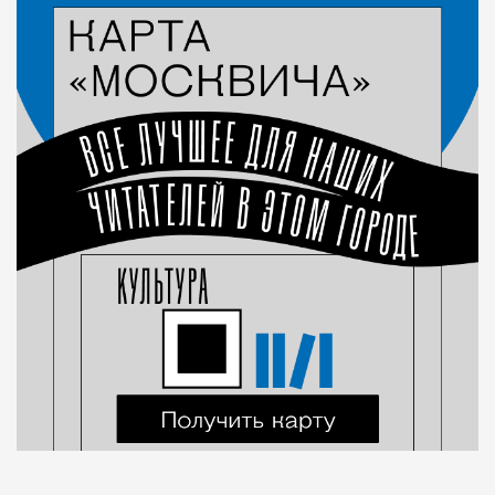
Город