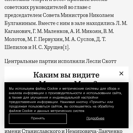
советских руководителей во главе с
председателем Совета Министров Николаем
Булганиным. Вместе с ним в зале находились Л. М.
Каганович, Г. М. Маленков, А. И. Микоян, В. М.
Молотов, М. Г. Первухин, М. А. Суслов, Д. Т.
Шепилов и Н. С. Хрущев[1].
Центральные партии исполняли Лесли Скотт
(Порги) и Марта Флауэрс (Бесс). Ее трактовку
×
главной героини советские критики сочли резкой
и угловатой. «У Марты Флауэрс Бесс — женщина,
Мы используем файлы Сookie и метрические системы для сбора и
Уведомление 
прошедшая тяжелый путь, оставивший на ее
анализа информации о производительности и использовании сайта,
а также для улучшения и индивидуальной настройки
внешности следы грубости и чувственности. Это
предоставления информации. Нажимая кнопку «Принять» или
продолжая пользоваться сайтом, вы соглашаетесь на обработку
натура страстная и неуравновешенная»[2].
файлов Cookie и данных метрических систем.
Принять
Подробнее
В тот вечер, когда в директорской ложе Театра
имени Станиславского и Немировича-Данченко