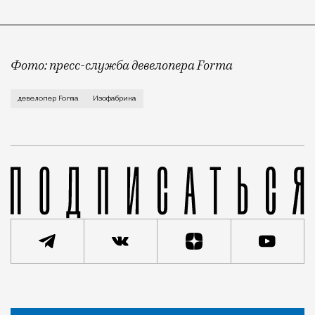
Фото: пресс-служба девелопера Forma
Корпус скульптуры и лепки Изофабрики на Часовой 
девелопер Forma
Изофабрика
Новость
Редакция Москвич Mag