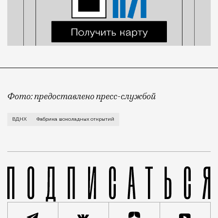
Фото: предоставлено пресс-службой
Все желающие набрать калорий к зиме под благовид
ВДНХ
Фабрика шоколадных открытий