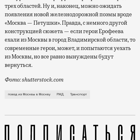
трех областей. Ну и, наконец, можно ожидать
появления новой железнодорожной поэмы вроде
«Москва — Петушки». Правда, с немного другой
конструкцией сюжета — если герои Ерофеева
ехали из Москвы в город Владимирской области, то
современные герои, может, и попытаются уехать
из Москвы, но все равно вынуждены будут
вернуться.
Фото: shutterstock.com
По пути он останавливается в городах Калужской и 
поезд из Москвы в Москву
РЖД
Транспорт