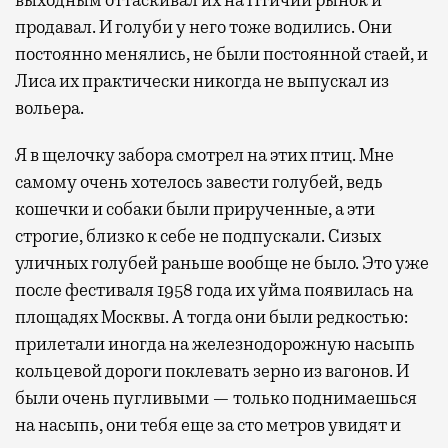
выходным оттаскивал их на Птичий рынок и
продавал. И голуби у него тоже водились. Они
постоянно менялись, не были постоянной стаей, и
Лиса их практически никогда не выпускал из
вольера.
Я в щелочку забора смотрел на этих птиц. Мне
самому очень хотелось завести голубей, ведь
кошечки и собаки были прирученные, а эти
строгие, близко к себе не подпускали. Сизых
уличных голубей раньше вообще не было. Это уже
после фестиваля 1958 года их уйма появилась на
площадях Москвы. А тогда они были редкостью:
прилетали иногда на железнодорожную насыпь
кольцевой дороги поклевать зерно из вагонов. И
были очень пугливыми — только поднимаешься
на насыпь, они тебя еще за сто метров увидят и