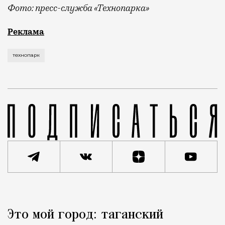
Фото: пресс-служба «Технопарка»
Рекламные кампании техники редко выходят за рамк
Реклама
технопарк
Реклама
Редакция Москвич Mag
Это мой город: таганский
Город