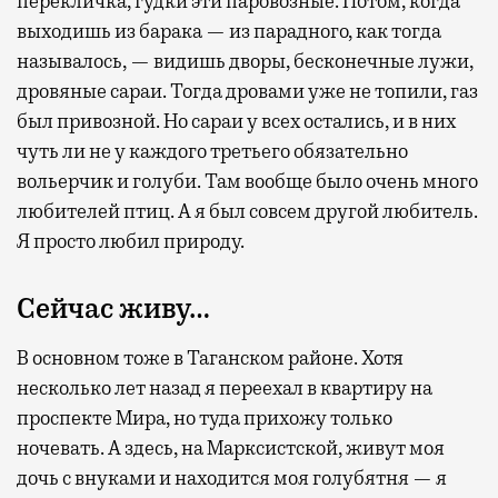
перекличка, гудки эти паровозные. Потом, когда
выходишь из барака — из парадного, как тогда
называлось, — видишь дворы, бесконечные лужи,
дровяные сараи. Тогда дровами уже не топили, газ
был привозной. Но сараи у всех остались, и в них
чуть ли не у каждого третьего обязательно
вольерчик и голуби. Там вообще было очень много
любителей птиц. А я был совсем другой любитель.
Я просто любил природу.
Сейчас живу…
В основном тоже в Таганском районе. Хотя
несколько лет назад я переехал в квартиру на
проспекте Мира, но туда прихожу только
ночевать. А здесь, на Марксистской, живут моя
дочь с внуками и находится моя голубятня — я