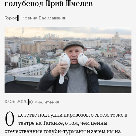
голубевод Юрий Шмелев
Город
Ксения Басилашвили
10.08.2026
10 мин. чтения
О детстве под гудки паровозов, о своем тезке в
театре на Таганке, о том, чем ценны
отечественные голуби-турманы и зачем им на