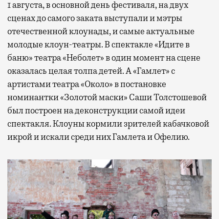
1 августа, в основной день фестиваля, на двух
сценах до самого заката выступали и мэтры
отечественной клоунады, и самые актуальные
молодые клоун-театры. В спектакле «Идите в
баню» театра «Неболет» в один момент на сцене
оказалась целая толпа детей. А «Гамлет» с
артистами театра «Около» в постановке
номинантки «Золотой маски» Саши Толстошевой
был построен на деконструкции самой идеи
спектакля. Клоуны кормили зрителей кабачковой
икрой и искали среди них Гамлета и Офелию.