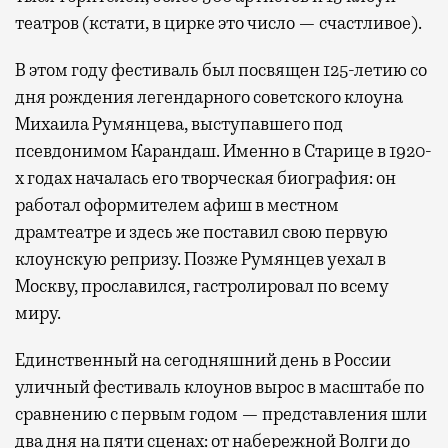
театров (кстати, в цирке это число — счастливое).
В этом году фестиваль был посвящен 125-летию со
дня рождения легендарного советского клоуна
Михаила Румянцева, выступавшего под
псевдонимом Карандаш. Именно в Старице в 1920-
х годах началась его творческая биография: он
работал оформителем афиш в местном
драмтеатре и здесь же поставил свою первую
клоунскую репризу. Позже Румянцев уехал в
Москву, прославился, гастролировал по всему
миру.
Единственный на сегодняшний день в России
уличный фестиваль клоунов вырос в масштабе по
сравнению с первым годом — представления шли
два дня на пяти сценах: от набережной Волги до