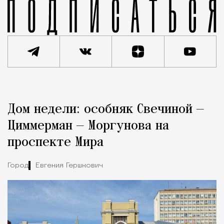
Реклама
Редакция Москвич Mag
Дом недели: особняк Свечиной —
Город
Циммерман — Моргунова на
проспекте Мира
Город
Евгения Гершкович