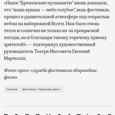
«Наши “Бременские музыканты” вновь доказали,
что “наша крыша — небо голубое”, ведь фестиваль
прошел в удивительной атмосфере под открытым
небом на набережной Волги. Нам было очень
тепло и солнечно не только из-за прекрасной
погоды, но и благодаря такому горячему приему
зрителей!» — подчеркнул художественный
руководитель Театра Моссовета Евгений
Марчелли.
Фото: пресс-служба фестиваля «Карандаш-
фест»
В минувший уикенд маленькая Старица в Тверской об
Старица
фестиваль «Карандаш-фест»