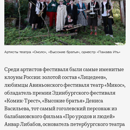
Артисты театра «Около», «Высокие братья», оркестр «Пакава Ить»
Среди артистов фестиваля были самые именитые
клоуны России: золотой состав «Лицедеев»,
любимцы Авиньонского фестиваля театр «Микос»,
обладатель премии Эдинбургского фестиваля
«Комик-Трест», «Высокие братья» Дениса
Васильева, тот самый гоголевский персонаж из
балабановского фильма «Про уродов и людей»
Анвар Либабов, основатель петербургского театра