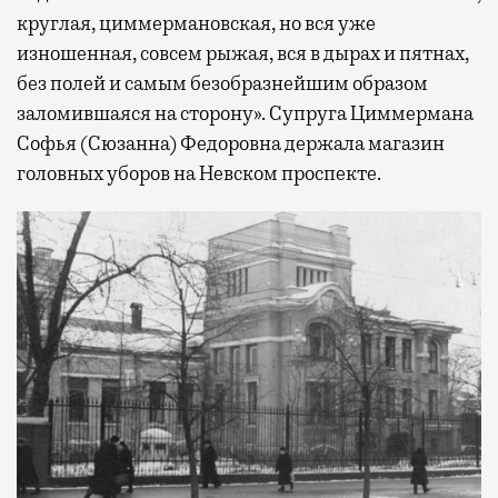
круглая, циммермановская, но вся уже
изношенная, совсем рыжая, вся в дырах и пятнах,
без полей и самым безобразнейшим образом
заломившаяся на сторону». Супруга Циммермана
Софья (Сюзанна) Федоровна держала магазин
головных уборов на Невском проспекте.