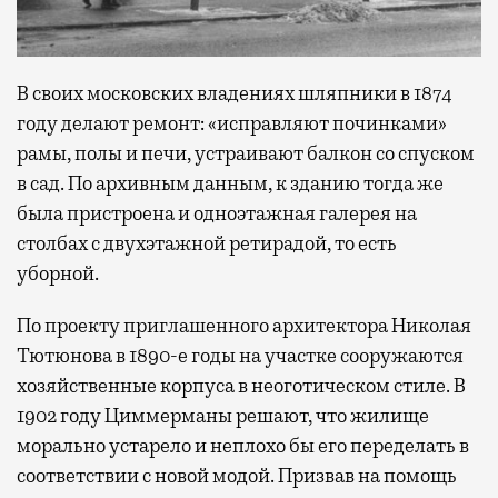
В своих московских владениях шляпники в 1874
году делают ремонт: «исправляют починками»
рамы, полы и печи, устраивают балкон со спуском
в сад. По архивным данным, к зданию тогда же
была пристроена и одноэтажная галерея на
столбах с двухэтажной ретирадой, то есть
уборной.
По проекту приглашенного архитектора Николая
Тютюнова в 1890-е годы на участке сооружаются
хозяйственные корпуса в неоготическом стиле. В
1902 году Циммерманы решают, что жилище
морально устарело и неплохо бы его переделать в
соответствии с новой модой. Призвав на помощь