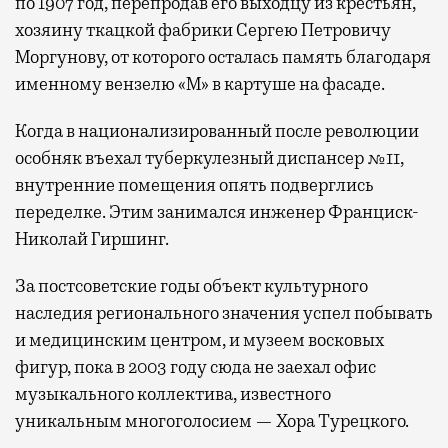
по 1907 год, перепродав его выходцу из крестьян,
хозяину ткацкой фабрики Сергею Петровичу
Моргунову, от которого осталась память благодаря
именному вензелю «М» в картуше на фасаде.
Когда в национализированный после революции
особняк въехал туберкулезный диспансер №11,
внутренние помещения опять подверглись
переделке. Этим занимался инженер Франциск-
Николай Гиршинг.
За постсоветские годы объект культурного
наследия регионального значения успел побывать
и медицинским центром, и музеем восковых
фигур, пока в 2003 году сюда не заехал офис
музыкального коллектива, известного
уникальным многоголосием — Хора Турецкого.