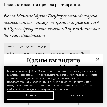
Недавно в здании прошла реставрация.
Фото: Максим Мухин, Государственный научно-
исследовательский музей архитектуры имени А.
В. Щусева/pasyvu.com, семейный архив Анатолия
Забелина/pastvu.com
История каменного строения в Мещанской слободе —
ампир
Дом недели
модерн
особняк Свечиной — Циммерман — Моргунова
проспект Мира
×
Мы используем файлы Сookie и метрические системы для сбора и
Уведомление 
анализа информации о производительности и использовании сайта,
а также для улучшения и индивидуальной настройки
предоставления информации. Нажимая кнопку «Принять» или
продолжая пользоваться сайтом, вы соглашаетесь на обработку
файлов Cookie и данных метрических систем.
Принять
Подробнее