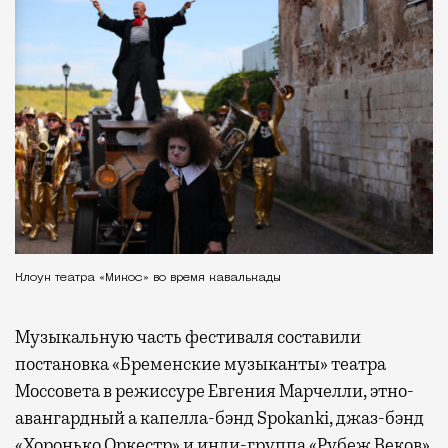
Клоун театра «Микос» во время кавалькады
Музыкальную часть фестиваля составили
постановка «Бременские музыканты» театра
Моссовета в режиссуре Евгения Марчелли, этно-
авангардный а капелла-бэнд Spokanki, джаз-бэнд
«Хоронько Оркестр» и инди-группа «Рубеж Веков»