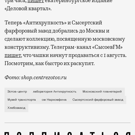
три часа,
пишет
екатеринбургское издание
«Деловой квартал».
Теперь «Антихрупкость» и Сысертский
фарфоровый завод добрались до Москвы и
сделают коллекцию, посвященную московскому
конструктивизму. Телеграм-канал «СысоевFM»
пишет
, что чашки начнут продаваться с 1 августа.
Посмотрим, как быстро их раскупят.
Фото: shop.centrezotov.ru
Чашки раскрасят под «Хлебозавод», Зотов-центр, М
Зотов-центр
лаборатория Антихрупкость
Московский планетарий
Музей транспорта
ом Наркомфина
Сысертскоий фарфоровый завод
Хлебозавод