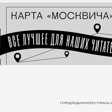
ГОРОД
ЛЮДИ
КИНО
РЕСТОРАНЫ 