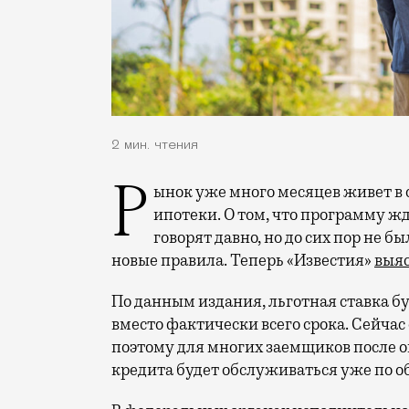
2 мин. чтения
Рынок уже много месяцев живет в ожидании изменений условий семейной
ипотеки. О том, что программу ж
говорят давно, но до сих пор не 
новые правила. Теперь «Известия»
выя
По данным издания, льготная ставка бу
вместо фактически всего срока. Сейчас
поэтому для многих заемщиков после о
кредита будет обслуживаться уже по о