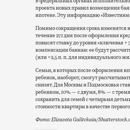
В федеральных органах исполнительной
проекта новых правил возмещения бан
ипотеке. Эту информацию «Известиям»
Помимо сокращения срока изменятся и 
течение 271 дня после оформления кре
повысят ставку до уровня «ключевая +
компенсации банкам: ее будут рассчиты
(или +2,5 п. п. для индивидуального ж
Семьи, в которых после оформления и
ребенок, наоборот, смогут рассчитыват
снизят. Для Москвы и Подмосковья став
ребенком, 10% — с двумя, 8% — с тремя
сохранить для семей с четырьмя детьми
стоимости квартиры в качестве первого
Фото: Elizaveta Galitckaia/Shutterstock