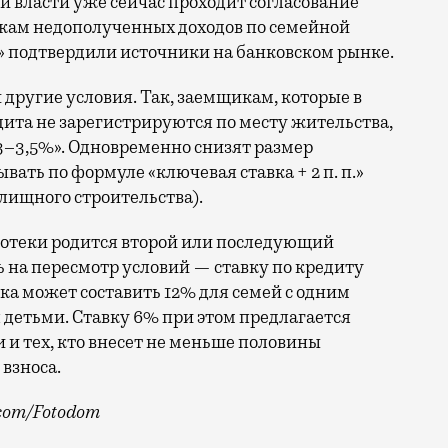
 власти уже сейчас проходит согласование
кам недополученных доходов по семейной
 подтвердили источники на банковском рынке.
другие условия. Так, заемщикам, которые в
дита не зарегистрируются по месту жительства,
 3–3,5%». Одновременно снизят размер
вать по формуле «ключевая ставка + 2 п. п.»
илищного строительства).
потеки родится второй или последующий
ь на пересмотр условий — ставку по кредиту
ка может составить 12% для семей с одним
 детьми. Ставку 6% при этом предлагается
 и тех, кто внесет не меньше половины
 взноса.
.com/Fotodom