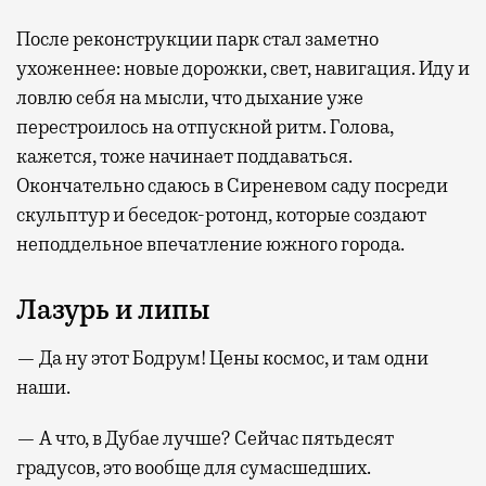
После реконструкции парк стал заметно
ухоженнее: новые дорожки, свет, навигация. Иду и
ловлю себя на мысли, что дыхание уже
перестроилось на отпускной ритм. Голова,
кажется, тоже начинает поддаваться.
Окончательно сдаюсь в Сиреневом саду посреди
скульптур и беседок-ротонд, которые создают
неподдельное впечатление южного города.
Лазурь и липы
— Да ну этот Бодрум! Цены космос, и там одни
наши.
— А что, в Дубае лучше? Сейчас пятьдесят
градусов, это вообще для сумасшедших.