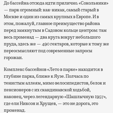
До бассейна отсюда идти прилично. «Сокольники»
— парк огромный: как-никак, самый старый в
Москве и один из самых крупных в Европе. И в
этом, пожалуй, главное преимущество района
перед замкнутым в Садовом кольце центром: там
весь променад — два круга вокруг небольшого
пруда, здесь же — 490 гектаров, которые к тому же
переосмысляют под современные запросы
горожан.
Комплекс бассейнов «Лето в парке» находится в
глубине парка, ближе к Яузе. Полчаса по
тенистым аллеям, мимо велосипедистов, белок и
пенсионеров с их скандинавской ходьбой,
наконец, через легендарную «Шашлычную 1957»,
где ели Никсон и Хрущев, — это не дорога, это
променад.