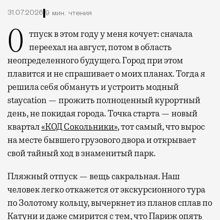
31.07.2026
9 мин. чтения
Отпуск в этом году у меня кочует: сначала
переехал на август, потом в область
неопределенного будущего. Город при этом
плавится и не спрашивает о моих планах. Тогда я
решила себя обмануть и устроить модный
staycation — прожить полноценный курортный
день, не покидая города. Точка старта — новый
квартал
«КОД Сокольники»
, тот самый, что вырос
на месте бывшего грузового двора и открывает
свой тайный ход в знаменитый парк.
Пляжный отпуск — вещь сакральная. Наш
человек легко откажется от экскурсионного тура
по Золотому кольцу, вычеркнет из планов сплав по
Катуни и даже смирится с тем, что Париж опять