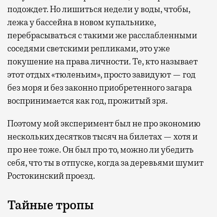
подождет. Но лишиться недели у воды, чтобы,
лежа у бассейна в новом купальнике,
перебрасываться с такими же расслабленными
соседями светскими репликами, это уже
покушение на права личности. Те, кто называет
этот отдых «тюленьим», просто завидуют — год
без моря и без законно приобретенного загара
воспринимается как год, прожитый зря.
Поэтому мой эксперимент был не про экономию
нескольких десятков тысяч на билетах — хотя и
про нее тоже. Он был про то, можно ли убедить
себя, что ты в отпуске, когда за деревьями шумит
Ростокинский проезд.
Тайные тропы