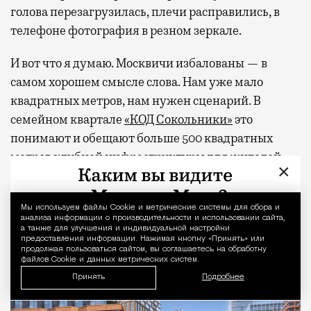
голова перезагрузилась, плечи расправились, в
телефоне фотография в резном зеркале.
И вот что я думаю. Москвичи избалованы — в
самом хорошем смысле слова. Нам уже мало
квадратных метров, нам нужен сценарий. В
семейном квартале
«КОД Сокольники»
это
понимают и обещают больше 500 квадратных
метров клубной инфраструктуры для жителей
×
дома — коворкинг, общественную гостиную,
фитнес-студию, многофункциональное арт-
Мы используем файлы Сookie и метрические системы для сбора и
Уведомление 
пространство и двухуровневую «игровую» для
анализа информации о производительности и использовании сайта,
детей. А снаружи, через свой тихий вход, будет
а также для улучшения и индивидуальной настройки
предоставления информации. Нажимая кнопку «Принять» или
легендарный парк со всем его курортным
продолжая пользоваться сайтом, вы соглашаетесь на обработку
файлов Cookie и данных метрических систем.
хозяйством.
Принять
Подробнее