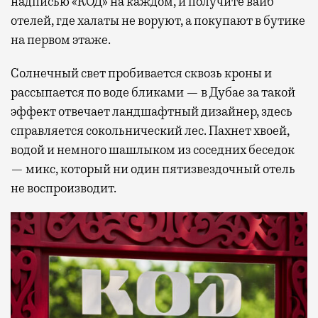
надписью «КОД» на каждом, и получите вайб
отелей, где халаты не воруют, а покупают в бутике
на первом этаже.
Солнечный свет пробивается сквозь кроны и
рассыпается по воде бликами — в Дубае за такой
эффект отвечает ландшафтный дизайнер, здесь
справляется сокольнический лес. Пахнет хвоей,
водой и немного шашлыком из соседних беседок
— микс, который ни один пятизвездочный отель
не воспроизводит.