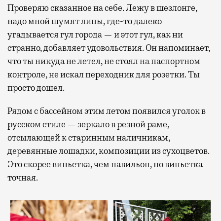
Проверяю сказанное на себе. Лежу в шезлонге,
надо мной шумят липы, где-то далеко
угадывается гул города — и этот гул, как ни
странно, добавляет удовольствия. Он напоминает,
что ты никуда не летел, не стоял на паспортном
контроле, не искал переходник для розетки. Ты
просто дошел.
Рядом с бассейном этим летом появился уголок в
русском стиле — зеркало в резной раме,
отсылающей к старинным наличникам,
деревянные лошадки, композиции из сухоцветов.
Это скорее виньетка, чем павильон, но виньетка
точная.