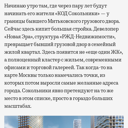
Начинаю утро там, где через пару лет будут
начинать его жители «КОД Сокольники» — у
границы бывшего Митьковского грузового двора.
Сейчас здесь кипит большая стройка. Девелопер
«Новая Эра», структура «РЖД-Недвижимости»,
превращает бывший грузовой двор в семейный
жилой квартал. Здесь появится не «еще один ЖК»,
а полноценный кластер с жильем, современными
офисами и торговой галереей. Так когда-то на
карте Москвы только намечались точки, из
которых потом выросли самые желанные адреса
города. Сокольники явно претендуют на то же
место в этом списке, просто в гораздо больших
масштабах.