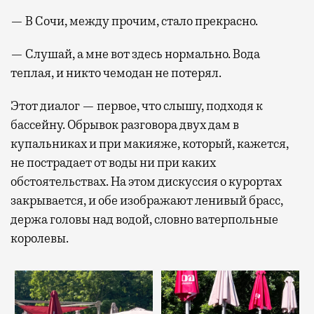
— В Сочи, между прочим, стало прекрасно.
— Слушай, а мне вот здесь нормально. Вода
теплая, и никто чемодан не потерял.
Этот диалог — первое, что слышу, подходя к
бассейну. Обрывок разговора двух дам в
купальниках и при макияже, который, кажется,
не пострадает от воды ни при каких
обстоятельствах. На этом дискуссия о курортах
закрывается, и обе изображают ленивый брасс,
держа головы над водой, словно ватерпольные
королевы.