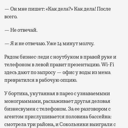
— Он мне пишет: «Как дела?» Как дела! После
всего.
— Не отвечай.
— Я и не отвечаю. Уже 14 минут молчу.
Рядом бизнес-леди с ноутбуком в правой руке и
телефоном в левой правит презентацию. Wi-Fi
здесь дают по запросу — офис у воды из мема
превратился в рабочую опцию.
У бортика, укутанная в парео с узнаваемыми
монограммами, расхаживает другая деловая
бизнесвумен с телефоном. За ее разговором с
агентом прислушивается половина бассейна:
смотрела три района, и Сокольники выиграли с