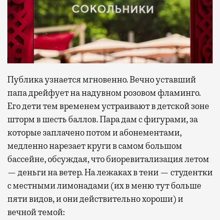
Публика узнается мгновенно. Вечно уставший
папа дрейфует на надувном розовом фламинго.
Его дети тем временем устраивают в детской зоне
шторм в шесть баллов. Пара дам с фигурами, за
которые заплачено потом и абонементами,
медленно нарезает круги в самом большом
бассейне, обсуждая, что биоревитализация летом
— деньги на ветер. На лежаках в тени — студентки
с местными лимонадами (их в меню тут больше
пяти видов, и они действительно хороши) и
вечной темой: