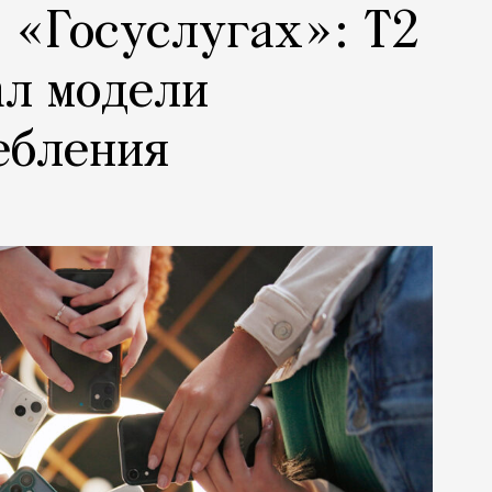
а «Госуслугах»: Т2
ал модели
ебления