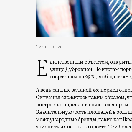
1 мин. чтения
Единственным объектом, открытым с января этого года, стал «Митино Парк» на
улице Дубравной. По итогам перв
сократился на 29%,
сообщают
«Ве
А ведь раньше за такой же период откр
Ситуация сложилась таким образом, чт
построена, но, как поясняют эксперты,
Значительную часть площадей в больш
международные бренды, такие как Ikea,
заменить их не так-то просто. Тем бол