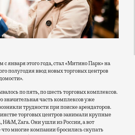
ого полугодия ввод новых торговых центров
домости».
ывалось по пять, по шесть торговых комплексов.
о значительная часть комплексов уже
 возникли трудности при поиске арендаторов.
инстве торговых центров занимали крупные
 H&M, Zara. Они ушли из России, а вот
ее что многие компании бросились скупать