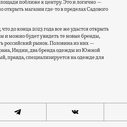
лощади поближе к центру. Это и логично —
о открыть магазин где-то в пределах Садового
что до конца 2023 года все же удастся открыть
там и можно будет увидеть те новые бренды,
 российский рынок. Половина из них —
рана, Индии, два бренда одежды из Южной
ый, правда, специализируется на одежде для
аря этого года, стал «Митино Парк» на улице Дубравн