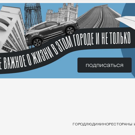
ГОРОД
ЛЮДИ
КИНО
РЕСТОРАНЫ 