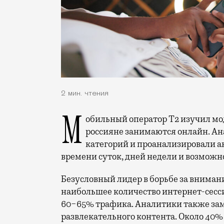
2 мин. чтения
Мобильный оператор Т2 изучил модели интернет-потребления и выяснил, чем
россияне занимаются онлайн. Ана
категорий и проанализировали а
времени суток, дней недели и возможн
Безусловный лидер в борьбе за вниман
наибольшее количество интернет-сесс
60−65% трафика. Аналитики также за
развлекательного контента. Около 40