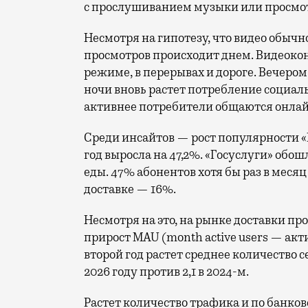
с прослушиванием музыки или просмот
Несмотря на гипотезу, что видео обыч
просмотров происходит днем. Видеокон
режиме, в перерывах и дороге. Вечером 
ночи вновь растет потребление социал
активнее потребители общаются онлай
Среди инсайтов — рост популярности «Г
год выросла на 47,2%. «Госуслуги» обош
еды. 47% абонентов хотя бы раз в меся
доставке — 16%.
Несмотря на это, на рынке доставки п
прирост MAU (month active users — ак
второй год растет среднее количество се
2026 году против 2,1 в 2024-м.
Растет количество трафика и по банко