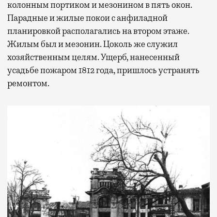
колонным портиком и мезонином в пять окон.
не в потерянное время, а в возможность
Парадные и жилые покои с анфиладной
спокойно закончить дела или спланировать
планировкой располагались на втором этаже.
активности в путешествии, например
Жилым был и мезонин. Цоколь же служил
забронировать нужные билеты и рестораны.
хозяйственным целям. Ущерб, нанесенный
усадьбе пожаром 1812 года, пришлось устранять
ремонтом.
Бизнес-зал становится местом, где можно
провести переговоры, поработать или просто
выпить кофе, наблюдая сквозь панорамные
окна за тем, как взлетают и садятся
самолеты. В Москве нет недостатка
в лаунжах. В аэропортах их обычно
несколько — в разных зонах воздушных
гаваней. На некоторых вокзалах — тоже.
Лаунжи доступны на Ленинградском,
Павелецком, Казанском, Ярославском
и Курском вокзалах.
Попасть в бизнес-залы