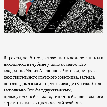
Впрочем, до 1811 года строение было деревянным и
находилось в глубине участка с садом. Его
владелица Мария Антоновна Раевская, супруга
действительного статского советника, затеяла
перевод дома в камень, что к исходу 1811 года было
выполнено. Это был двухэтажный,
Современный путешественник часто берет
прямоугольный в плане, типичный, даже немного
с собой не только чемодан, но и ноутбук.
скромный классицистический особняк с
А ожидание рейса все чаще превращается